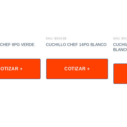
SKU: BO414B
SKU: BO
CUCHI
 CHEF 8PG VERDE
CUCHILLO CHEF 14PG BLANCO
BLANC
OTIZAR +
COTIZAR +