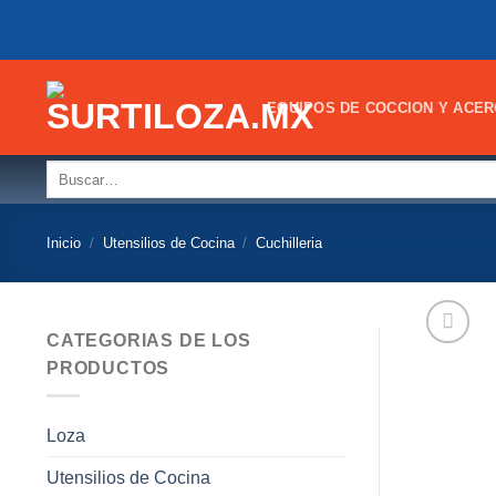
Skip
to
content
EQUIPOS DE COCCION Y ACER
Buscar
por:
Inicio
/
Utensilios de Cocina
/
Cuchilleria
CATEGORIAS DE LOS
PRODUCTOS
Loza
Utensilios de Cocina