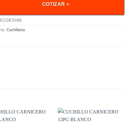
COTIZAR +
MCCDESH06
ría:
Cuchilleria