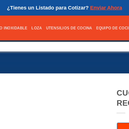
¿Tienes un Listado para Cotizar?
Enviar Ahora
O INOXIDABLE
LOZA
UTENSILIOS DE COCINA
EQUIPO DE COC
CU
RE