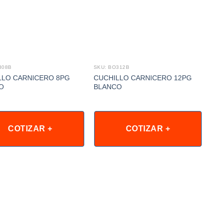
308B
SKU: BO312B
SKU
LLO CARNICERO 8PG
CUCHILLO CARNICERO 12PG
CU
O
BLANCO
MA
COTIZAR +
COTIZAR +