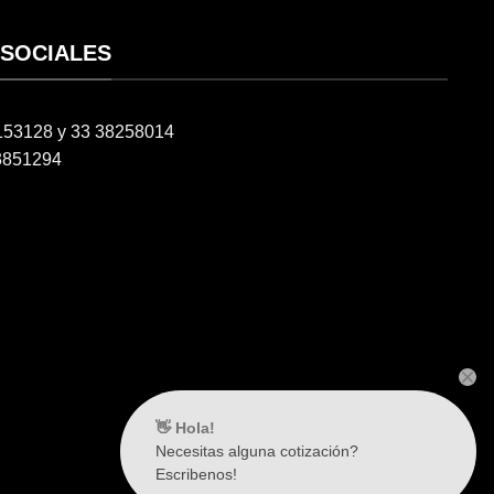
 SOCIALES
6153128 y 33 38258014
3851294
👋 Hola!
Necesitas alguna cotización?
Escribenos!