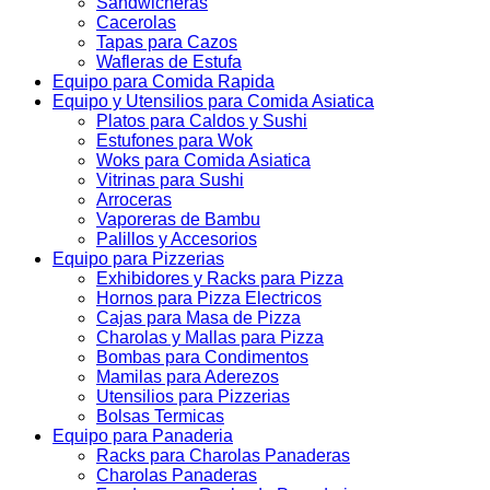
Sandwicheras
Cacerolas
Tapas para Cazos
Wafleras de Estufa
Equipo para Comida Rapida
Equipo y Utensilios para Comida Asiatica
Platos para Caldos y Sushi
Estufones para Wok
Woks para Comida Asiatica
Vitrinas para Sushi
Arroceras
Vaporeras de Bambu
Palillos y Accesorios
Equipo para Pizzerias
Exhibidores y Racks para Pizza
Hornos para Pizza Electricos
Cajas para Masa de Pizza
Charolas y Mallas para Pizza
Bombas para Condimentos
Mamilas para Aderezos
Utensilios para Pizzerias
Bolsas Termicas
Equipo para Panaderia
Racks para Charolas Panaderas
Charolas Panaderas