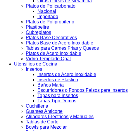
Otras Lineas de Melamina
Platos de Policarbonato
Nacional
Importado
Platos de Polipropileno
Plastipeltre
Cubreplatos
Platos Base Decorativos
Platos Base de Acero Inoxidable
Tablas para Carnes Frias y Quesos
Platos de Acero Inoxidable
Vidrio Templado Opal
Utensilios de Cocina
Insertos
Insertos de Acero Inoxidable
Insertos de Plastico
Baños Maria
Escurridores o Fondos Falsos para Insertos
Tapas para insertos
Tapas Tipo Domos
Cuchilleria
Guantes Anticorte
Afiladores Electricos y Manuales
Tablas de Corte
Bowls para Mezclar