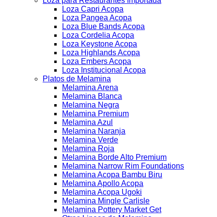
Loza para Restaurantes Importada
Loza Capri Acopa
Loza Pangea Acopa
Loza Blue Bands Acopa
Loza Cordelia Acopa
Loza Keystone Acopa
Loza Highlands Acopa
Loza Embers Acopa
Loza Institucional Acopa
Platos de Melamina
Melamina Arena
Melamina Blanca
Melamina Negra
Melamina Premium
Melamina Azul
Melamina Naranja
Melamina Verde
Melamina Roja
Melamina Borde Alto Premium
Melamina Narrow Rim Foundations
Melamina Acopa Bambu Biru
Melamina Apollo Acopa
Melamina Acopa Ugoki
Melamina Mingle Carlisle
Melamina Pottery Market Get