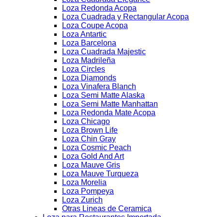
Loza Redonda Acopa
Loza Cuadrada y Rectangular Acopa
Loza Coupe Acopa
Loza Antartic
Loza Barcelona
Loza Cuadrada Majestic
Loza Madrileña
Loza Circles
Loza Diamonds
Loza Vinafera Blanch
Loza Semi Matte Alaska
Loza Semi Matte Manhattan
Loza Redonda Mate Acopa
Loza Chicago
Loza Brown Life
Loza Chin Gray
Loza Cosmic Peach
Loza Gold And Art
Loza Mauve Gris
Loza Mauve Turqueza
Loza Morelia
Loza Pompeya
Loza Zurich
Otras Lineas de Ceramica