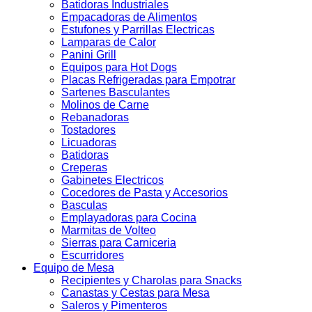
Batidoras Industriales
Empacadoras de Alimentos
Estufones y Parrillas Electricas
Lamparas de Calor
Panini Grill
Equipos para Hot Dogs
Placas Refrigeradas para Empotrar
Sartenes Basculantes
Molinos de Carne
Rebanadoras
Tostadores
Licuadoras
Batidoras
Creperas
Gabinetes Electricos
Cocedores de Pasta y Accesorios
Basculas
Emplayadoras para Cocina
Marmitas de Volteo
Sierras para Carniceria
Escurridores
Equipo de Mesa
Recipientes y Charolas para Snacks
Canastas y Cestas para Mesa
Saleros y Pimenteros