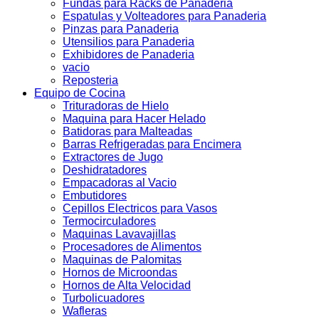
Fundas para Racks de Panaderia
Espatulas y Volteadores para Panaderia
Pinzas para Panaderia
Utensilios para Panaderia
Exhibidores de Panaderia
vacio
Reposteria
Equipo de Cocina
Trituradoras de Hielo
Maquina para Hacer Helado
Batidoras para Malteadas
Barras Refrigeradas para Encimera
Extractores de Jugo
Deshidratadores
Empacadoras al Vacio
Embutidores
Cepillos Electricos para Vasos
Termocirculadores
Maquinas Lavavajillas
Procesadores de Alimentos
Maquinas de Palomitas
Hornos de Microondas
Hornos de Alta Velocidad
Turbolicuadores
Wafleras