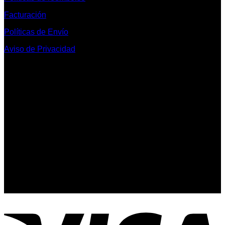
Facturación
Políticas de Envío
Aviso de Privacidad
Contacto y Redes Sociales
Telefonos de Contacto 33 36153128 y 33 38258014
Whats App de Contacto 33 23851294
Nuestro Show Room:
Av. Vallarta 3233 Int. 10-D
Col. Vallarta Poniente
44110
Guadalajara, Jal.