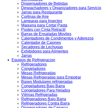
Dispensadores de Bebidas
Despachadores y Organizadores para Servicio
Jarras para Restaurante
Cortinas de Aire
Lamparas para Insectos
Maquina para Cortar Pasta
Postes con Cinta Retractil
Barras de Ensaladas Moviles
Calentadores de Condimentos y Aderezos
Calentador de Cajones
Secadores de Lechugas
Exhibidores para Alimentos
Jarras
Equipos de Refrigeracion
Refrigeradores
Congeladores
Mesas Refrigeradas
Mesas Refrigeradas para Empotrar
Bases Modulares refrigeradas
Congeladores Bajo Barra
Congeladores Para Helados
Vitrinas Refrigeradas
Refrigeradores Bajo Barra
Refrigeradores Contra Barra
Dispensadores de Cerveza