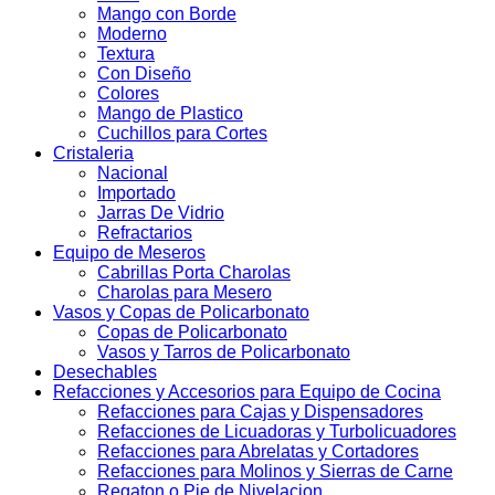
Mango con Borde
Moderno
Textura
Con Diseño
Colores
Mango de Plastico
Cuchillos para Cortes
Cristaleria
Nacional
Importado
Jarras De Vidrio
Refractarios
Equipo de Meseros
Cabrillas Porta Charolas
Charolas para Mesero
Vasos y Copas de Policarbonato
Copas de Policarbonato
Vasos y Tarros de Policarbonato
Desechables
Refacciones y Accesorios para Equipo de Cocina
Refacciones para Cajas y Dispensadores
Refacciones de Licuadoras y Turbolicuadores
Refacciones para Abrelatas y Cortadores
Refacciones para Molinos y Sierras de Carne
Regaton o Pie de Nivelacion