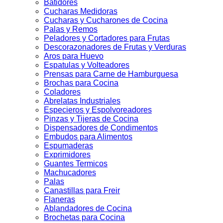
Batidores
Cucharas Medidoras
Cucharas y Cucharones de Cocina
Palas y Remos
Peladores y Cortadores para Frutas
Descorazonadores de Frutas y Verduras
Aros para Huevo
Espatulas y Volteadores
Prensas para Carne de Hamburguesa
Brochas para Cocina
Coladores
Abrelatas Industriales
Especieros y Espolvoreadores
Pinzas y Tijeras de Cocina
Dispensadores de Condimentos
Embudos para Alimentos
Espumaderas
Exprimidores
Guantes Termicos
Machucadores
Palas
Canastillas para Freir
Flaneras
Ablandadores de Cocina
Brochetas para Cocina