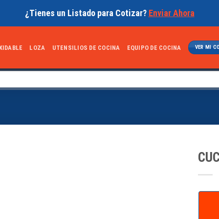
¿Tienes un Listado para Cotizar?
Enviar Ahora
XIDABLE
LOZA
UTENSILIOS DE COCINA
EQUIPO DE COCINA
VER MI C
CUC