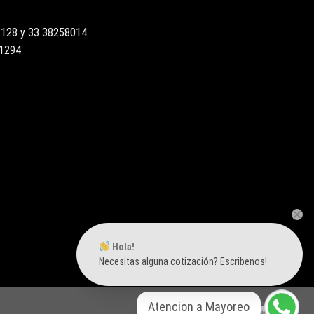
3128 y 33 38258014
51294
Hola!
Necesitas alguna cotización? Escribenos!
Atencion a Mayoreo