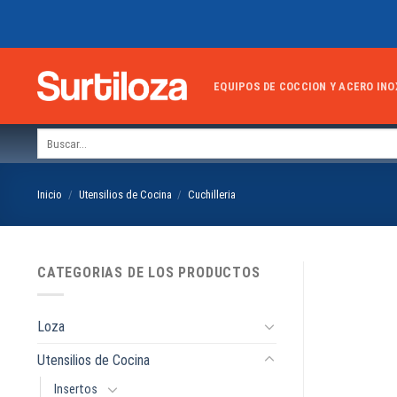
Skip
to
content
EQUIPOS DE COCCION Y ACERO INO
Buscar
por:
Inicio
/
Utensilios de Cocina
/
Cuchilleria
CATEGORIAS DE LOS PRODUCTOS
Loza
Utensilios de Cocina
Insertos