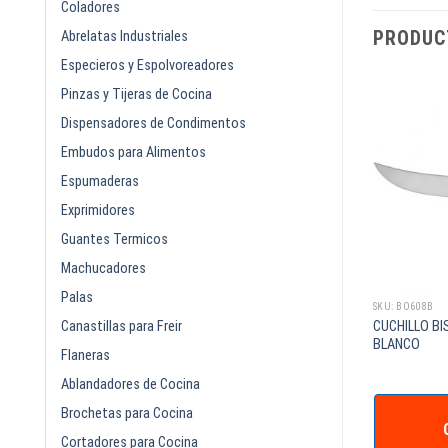
Coladores
PRODUC
Abrelatas Industriales
Especieros y Espolvoreadores
Pinzas y Tijeras de Cocina
Dispensadores de Condimentos
Embudos para Alimentos
Espumaderas
Exprimidores
Guantes Termicos
Machucadores
Palas
SKU: BO024
SKU: BO608B
Canastillas para Freir
BARRA MAGNETICA PLASTICA PARA
CUCHILLO B
14PG BLANCO
CUCHILLOS 24pg
BLANCO
Flaneras
Ablandadores de Cocina
IZAR +
Brochetas para Cocina
COTIZAR +
Cortadores para Cocina