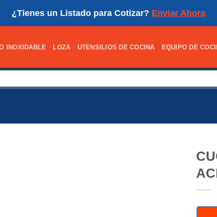
¿Tienes un Listado para Cotizar?
Enviar Ahora
O INOXIDABLE
LOZA
UTENSILIOS DE COCINA
EQUIPO DE COC
CU
AC