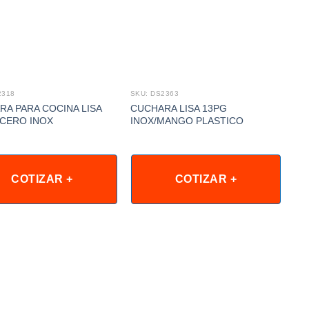
2318
SKU: DS2363
SKU
RA PARA COCINA LISA
CUCHARA LISA 13PG
CU
ACERO INOX
INOX/MANGO PLASTICO
IN
COTIZAR +
COTIZAR +