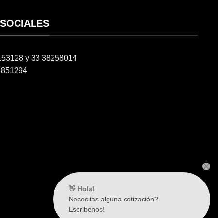
 SOCIALES
6153128 y 33 38258014
3851294
👋 Hola!
Necesitas alguna cotización?
Escribenos!