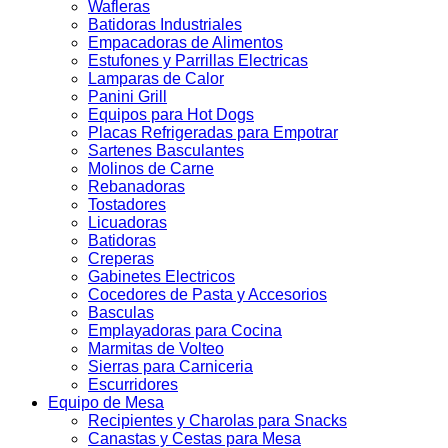
Wafleras
Batidoras Industriales
Empacadoras de Alimentos
Estufones y Parrillas Electricas
Lamparas de Calor
Panini Grill
Equipos para Hot Dogs
Placas Refrigeradas para Empotrar
Sartenes Basculantes
Molinos de Carne
Rebanadoras
Tostadores
Licuadoras
Batidoras
Creperas
Gabinetes Electricos
Cocedores de Pasta y Accesorios
Basculas
Emplayadoras para Cocina
Marmitas de Volteo
Sierras para Carniceria
Escurridores
Equipo de Mesa
Recipientes y Charolas para Snacks
Canastas y Cestas para Mesa