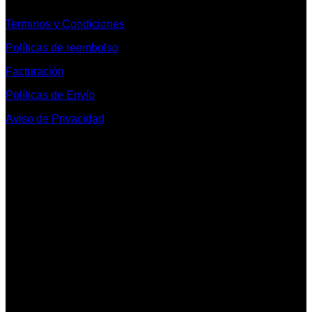
Terminos y Condiciones
Políticas de reembolso
Facturación
Políticas de Envío
Aviso de Privacidad
Contacto y Redes Sociales
Telefonos de Contacto 33 36153128 y 33 38258014
Whats App de Contacto 33 23851294
Nuestro Show Room:
Av. Vallarta 3233 Int. 10-D
Col. Vallarta Poniente
44110
Guadalajara, Jal.