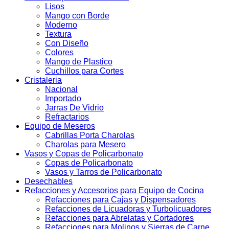
Lisos
Mango con Borde
Moderno
Textura
Con Diseño
Colores
Mango de Plastico
Cuchillos para Cortes
Cristaleria
Nacional
Importado
Jarras De Vidrio
Refractarios
Equipo de Meseros
Cabrillas Porta Charolas
Charolas para Mesero
Vasos y Copas de Policarbonato
Copas de Policarbonato
Vasos y Tarros de Policarbonato
Desechables
Refacciones y Accesorios para Equipo de Cocina
Refacciones para Cajas y Dispensadores
Refacciones de Licuadoras y Turbolicuadores
Refacciones para Abrelatas y Cortadores
Refacciones para Molinos y Sierras de Carne