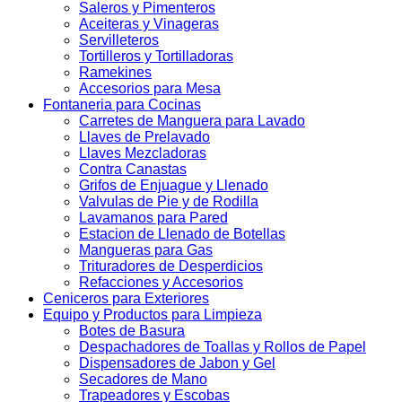
Saleros y Pimenteros
Aceiteras y Vinageras
Servilleteros
Tortilleros y Tortilladoras
Ramekines
Accesorios para Mesa
Fontaneria para Cocinas
Carretes de Manguera para Lavado
Llaves de Prelavado
Llaves Mezcladoras
Contra Canastas
Grifos de Enjuague y Llenado
Valvulas de Pie y de Rodilla
Lavamanos para Pared
Estacion de Llenado de Botellas
Mangueras para Gas
Trituradores de Desperdicios
Refacciones y Accesorios
Ceniceros para Exteriores
Equipo y Productos para Limpieza
Botes de Basura
Despachadores de Toallas y Rollos de Papel
Dispensadores de Jabon y Gel
Secadores de Mano
Trapeadores y Escobas