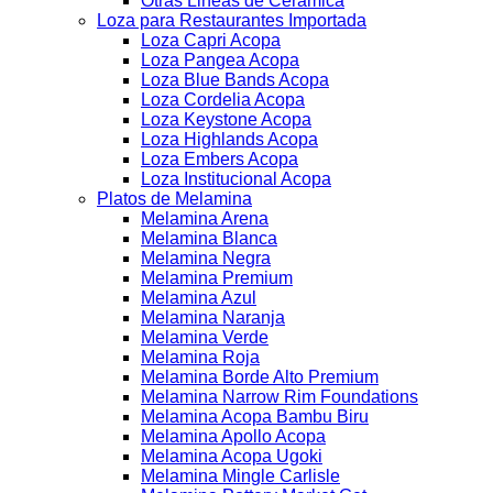
Otras Lineas de Ceramica
Loza para Restaurantes Importada
Loza Capri Acopa
Loza Pangea Acopa
Loza Blue Bands Acopa
Loza Cordelia Acopa
Loza Keystone Acopa
Loza Highlands Acopa
Loza Embers Acopa
Loza Institucional Acopa
Platos de Melamina
Melamina Arena
Melamina Blanca
Melamina Negra
Melamina Premium
Melamina Azul
Melamina Naranja
Melamina Verde
Melamina Roja
Melamina Borde Alto Premium
Melamina Narrow Rim Foundations
Melamina Acopa Bambu Biru
Melamina Apollo Acopa
Melamina Acopa Ugoki
Melamina Mingle Carlisle