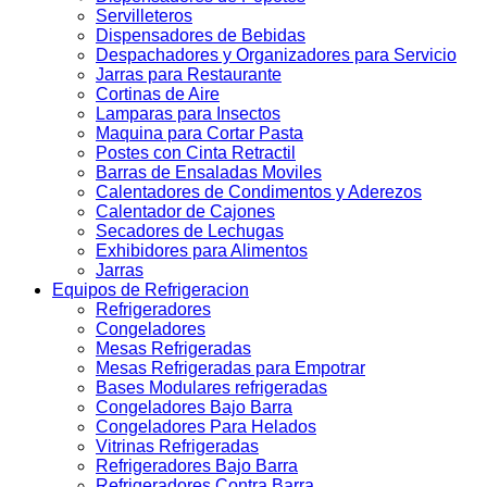
Servilleteros
Dispensadores de Bebidas
Despachadores y Organizadores para Servicio
Jarras para Restaurante
Cortinas de Aire
Lamparas para Insectos
Maquina para Cortar Pasta
Postes con Cinta Retractil
Barras de Ensaladas Moviles
Calentadores de Condimentos y Aderezos
Calentador de Cajones
Secadores de Lechugas
Exhibidores para Alimentos
Jarras
Equipos de Refrigeracion
Refrigeradores
Congeladores
Mesas Refrigeradas
Mesas Refrigeradas para Empotrar
Bases Modulares refrigeradas
Congeladores Bajo Barra
Congeladores Para Helados
Vitrinas Refrigeradas
Refrigeradores Bajo Barra
Refrigeradores Contra Barra