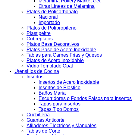
Melamina Pottery Market Get
Otras Lineas de Melamina
Platos de Policarbonato
Nacional
Importado
Platos de Polipropileno
Plastipeltre
Cubreplatos
Platos Base Decorativos
Platos Base de Acero Inoxidable
Tablas para Carnes Frias y Quesos
Platos de Acero Inoxidable
Vidrio Templado Opal
Utensilios de Cocina
Insertos
Insertos de Acero Inoxidable
Insertos de Plastico
Baños Maria
Escurridores o Fondos Falsos para Insertos
Tapas para insertos
Tapas Tipo Domos
Cuchilleria
Guantes Anticorte
Afiladores Electricos y Manuales
Tablas de Corte