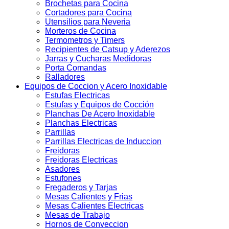
Brochetas para Cocina
Cortadores para Cocina
Utensilios para Neveria
Morteros de Cocina
Termometros y Timers
Recipientes de Catsup y Aderezos
Jarras y Cucharas Medidoras
Porta Comandas
Ralladores
Equipos de Coccion y Acero Inoxidable
Estufas Electricas
Estufas y Equipos de Cocción
Planchas De Acero Inoxidable
Planchas Electricas
Parrillas
Parrillas Electricas de Induccion
Freidoras
Freidoras Electricas
Asadores
Estufones
Fregaderos y Tarjas
Mesas Calientes y Frias
Mesas Calientes Electricas
Mesas de Trabajo
Hornos de Conveccion