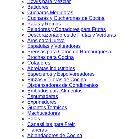
Bowls para Mezclar
Batidores
Cucharas Medidoras
Cucharas y Cucharones de Cocina
Palas y Remos
Peladores y Cortadores para Frutas
Descorazonadores de Frutas y Verduras
Aros para Huevo
Espatulas y Volteadores
Prensas para Carne de Hamburguesa
Brochas para Cocina
Coladores
Abrelatas Industriales
Especieros y Espolvoreadores
Pinzas y Tijeras de Cocina
Dispensadores de Condimentos
Embudos para Alimentos
Espumaderas
Exprimidores
Guantes Termicos
Machucadores
Palas
Canastillas para Freir
Flaneras
Ablandadores de Cocina