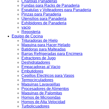
Charolas Panaderas
Fundas para Racks de Panaderia
Espatulas y Volteadores para Panaderia
Pinzas para Panaderia
Utensilios para Panaderia
Exhibidores de Panaderia
vacio
Reposteria
Equipo de Cocina
Trituradoras de Hielo
Maquina para Hacer Helado
Batidoras para Malteadas
Barras Refrigeradas para Encimera
Extractores de Jugo
Deshidratadores
Empacadoras al Vacio
Embutidores
Cepillos Electricos para Vasos
Termocirculadores
Maquinas Lavavajillas
Procesadores de Alimentos
Maquinas de Palomitas
Hornos de Microondas
Hornos de Alta Velocidad
Turbolicuadores