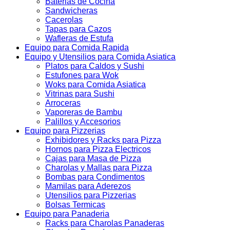
Baterias de Cocina
Sandwicheras
Cacerolas
Tapas para Cazos
Wafleras de Estufa
Equipo para Comida Rapida
Equipo y Utensilios para Comida Asiatica
Platos para Caldos y Sushi
Estufones para Wok
Woks para Comida Asiatica
Vitrinas para Sushi
Arroceras
Vaporeras de Bambu
Palillos y Accesorios
Equipo para Pizzerias
Exhibidores y Racks para Pizza
Hornos para Pizza Electricos
Cajas para Masa de Pizza
Charolas y Mallas para Pizza
Bombas para Condimentos
Mamilas para Aderezos
Utensilios para Pizzerias
Bolsas Termicas
Equipo para Panaderia
Racks para Charolas Panaderas