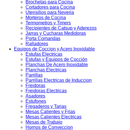
Brochetas para Cocina
Cortadores para Cocina
Utensilios para Neveria
Morteros de Cocina
Termometros y Timers
Recipientes de Catsup y Aderezos
Jarras y Cucharas Medidoras
Porta Comandas
Ralladores
Equipos de Coccion y Acero Inoxidable
Estufas Electricas
Estufas y Equipos de Cocción
Planchas De Acero Inoxidable
Planchas Electricas
Parrillas
Parrillas Electricas de Induccion
Freidoras
Freidoras Electricas
Asadores
Estufones
Fregaderos y Tarjas
Mesas Calientes y Frias
Mesas Calientes Electricas
Mesas de Trabajo
Hornos de Conveccion