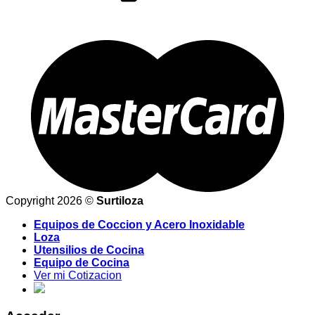
Copyright 2026 ©
Surtiloza
Equipos de Coccion y Acero Inoxidable
Loza
Utensilios de Cocina
Equipo de Cocina
Ver mi Cotizacion