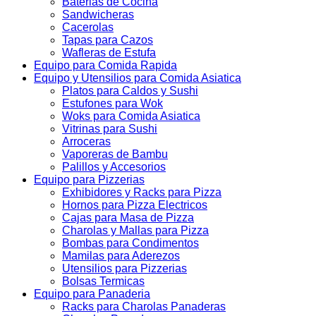
Baterias de Cocina
Sandwicheras
Cacerolas
Tapas para Cazos
Wafleras de Estufa
Equipo para Comida Rapida
Equipo y Utensilios para Comida Asiatica
Platos para Caldos y Sushi
Estufones para Wok
Woks para Comida Asiatica
Vitrinas para Sushi
Arroceras
Vaporeras de Bambu
Palillos y Accesorios
Equipo para Pizzerias
Exhibidores y Racks para Pizza
Hornos para Pizza Electricos
Cajas para Masa de Pizza
Charolas y Mallas para Pizza
Bombas para Condimentos
Mamilas para Aderezos
Utensilios para Pizzerias
Bolsas Termicas
Equipo para Panaderia
Racks para Charolas Panaderas