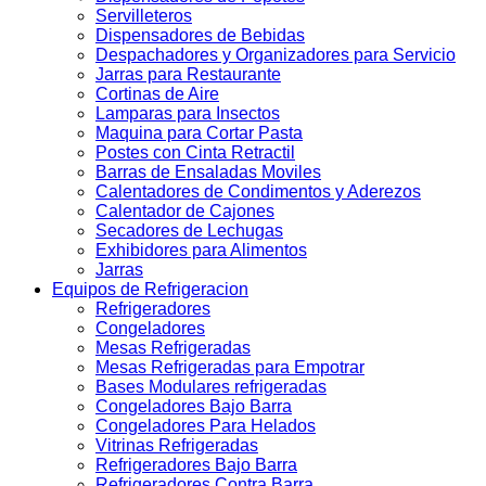
Servilleteros
Dispensadores de Bebidas
Despachadores y Organizadores para Servicio
Jarras para Restaurante
Cortinas de Aire
Lamparas para Insectos
Maquina para Cortar Pasta
Postes con Cinta Retractil
Barras de Ensaladas Moviles
Calentadores de Condimentos y Aderezos
Calentador de Cajones
Secadores de Lechugas
Exhibidores para Alimentos
Jarras
Equipos de Refrigeracion
Refrigeradores
Congeladores
Mesas Refrigeradas
Mesas Refrigeradas para Empotrar
Bases Modulares refrigeradas
Congeladores Bajo Barra
Congeladores Para Helados
Vitrinas Refrigeradas
Refrigeradores Bajo Barra
Refrigeradores Contra Barra