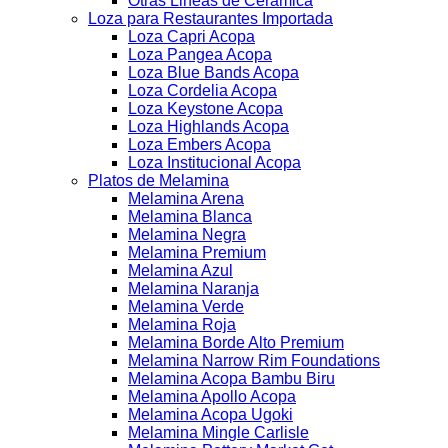
Otras Lineas de Ceramica
Loza para Restaurantes Importada
Loza Capri Acopa
Loza Pangea Acopa
Loza Blue Bands Acopa
Loza Cordelia Acopa
Loza Keystone Acopa
Loza Highlands Acopa
Loza Embers Acopa
Loza Institucional Acopa
Platos de Melamina
Melamina Arena
Melamina Blanca
Melamina Negra
Melamina Premium
Melamina Azul
Melamina Naranja
Melamina Verde
Melamina Roja
Melamina Borde Alto Premium
Melamina Narrow Rim Foundations
Melamina Acopa Bambu Biru
Melamina Apollo Acopa
Melamina Acopa Ugoki
Melamina Mingle Carlisle