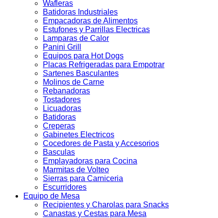
Wafleras
Batidoras Industriales
Empacadoras de Alimentos
Estufones y Parrillas Electricas
Lamparas de Calor
Panini Grill
Equipos para Hot Dogs
Placas Refrigeradas para Empotrar
Sartenes Basculantes
Molinos de Carne
Rebanadoras
Tostadores
Licuadoras
Batidoras
Creperas
Gabinetes Electricos
Cocedores de Pasta y Accesorios
Basculas
Emplayadoras para Cocina
Marmitas de Volteo
Sierras para Carniceria
Escurridores
Equipo de Mesa
Recipientes y Charolas para Snacks
Canastas y Cestas para Mesa