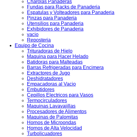
Charolas Panaderas
Fundas para Racks de Panaderia
Espatulas y Volteadores para Panaderia
Pinzas para Panaderia
Utensilios para Panaderia
Exhibidores de Panaderia
vacio
Reposteria
Equipo de Cocina
Trituradoras de Hielo
Maquina para Hacer Helado
Batidoras para Malteadas
Barras Refrigeradas para Encimera
Extractores de Jugo
Deshidratadores
Empacadoras al Vacio
Embutidores
Cepillos Electricos para Vasos
Termocirculadores
Maquinas Lavavajillas
Procesadores de Alimentos
Maquinas de Palomitas
Hornos de Microondas
Hornos de Alta Velocidad
Turbolicuadores