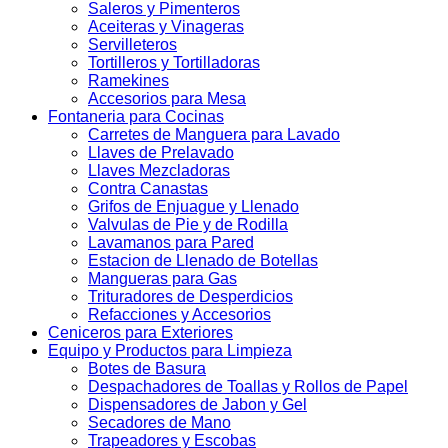
Saleros y Pimenteros
Aceiteras y Vinageras
Servilleteros
Tortilleros y Tortilladoras
Ramekines
Accesorios para Mesa
Fontaneria para Cocinas
Carretes de Manguera para Lavado
Llaves de Prelavado
Llaves Mezcladoras
Contra Canastas
Grifos de Enjuague y Llenado
Valvulas de Pie y de Rodilla
Lavamanos para Pared
Estacion de Llenado de Botellas
Mangueras para Gas
Trituradores de Desperdicios
Refacciones y Accesorios
Ceniceros para Exteriores
Equipo y Productos para Limpieza
Botes de Basura
Despachadores de Toallas y Rollos de Papel
Dispensadores de Jabon y Gel
Secadores de Mano
Trapeadores y Escobas