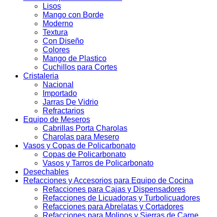
Lisos
Mango con Borde
Moderno
Textura
Con Diseño
Colores
Mango de Plastico
Cuchillos para Cortes
Cristaleria
Nacional
Importado
Jarras De Vidrio
Refractarios
Equipo de Meseros
Cabrillas Porta Charolas
Charolas para Mesero
Vasos y Copas de Policarbonato
Copas de Policarbonato
Vasos y Tarros de Policarbonato
Desechables
Refacciones y Accesorios para Equipo de Cocina
Refacciones para Cajas y Dispensadores
Refacciones de Licuadoras y Turbolicuadores
Refacciones para Abrelatas y Cortadores
Refacciones para Molinos y Sierras de Carne