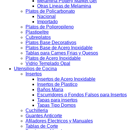
Melamina Pottery Market Get
Otras Lineas de Melamina
Platos de Policarbonato
Nacional
Importado
Platos de Polipropileno
Plastipeltre
Cubreplatos
Platos Base Decorativos
Platos Base de Acero Inoxidable
Tablas para Carnes Frias y Quesos
Platos de Acero Inoxidable
Vidrio Templado Opal
Utensilios de Cocina
Insertos
Insertos de Acero Inoxidable
Insertos de Plastico
Baños Maria
Escurridores o Fondos Falsos para Insertos
Tapas para insertos
Tapas Tipo Domos
Cuchilleria
Guantes Anticorte
Afiladores Electricos y Manuales
Tablas de Corte