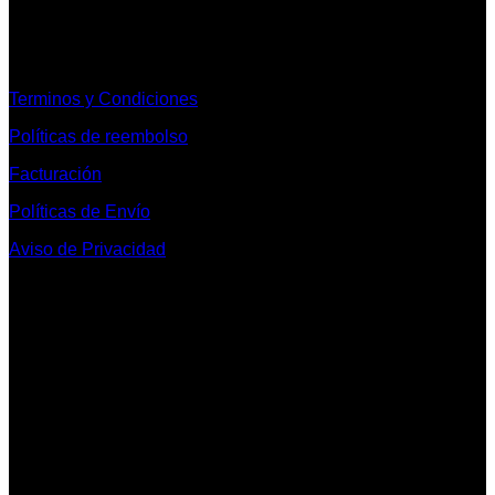
Informacion Legal y Soporte
Terminos y Condiciones
Políticas de reembolso
Facturación
Políticas de Envío
Aviso de Privacidad
Contacto y Redes Sociales
Telefonos de Contacto 33 36153128 y 33 38258014
Whats App de Contacto 33 23851294
Nuestro Show Room:
Av. Vallarta 3233 Int. 10-D
Col. Vallarta Poniente
44110
Guadalajara, Jal.