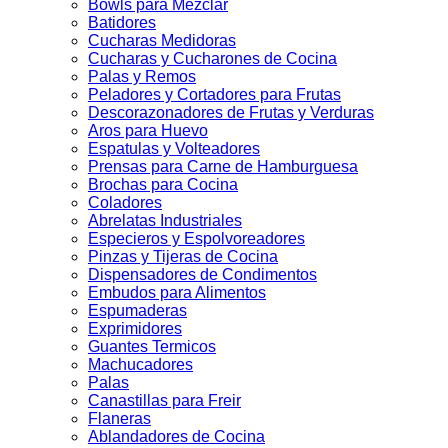
Bowls para Mezclar
Batidores
Cucharas Medidoras
Cucharas y Cucharones de Cocina
Palas y Remos
Peladores y Cortadores para Frutas
Descorazonadores de Frutas y Verduras
Aros para Huevo
Espatulas y Volteadores
Prensas para Carne de Hamburguesa
Brochas para Cocina
Coladores
Abrelatas Industriales
Especieros y Espolvoreadores
Pinzas y Tijeras de Cocina
Dispensadores de Condimentos
Embudos para Alimentos
Espumaderas
Exprimidores
Guantes Termicos
Machucadores
Palas
Canastillas para Freir
Flaneras
Ablandadores de Cocina