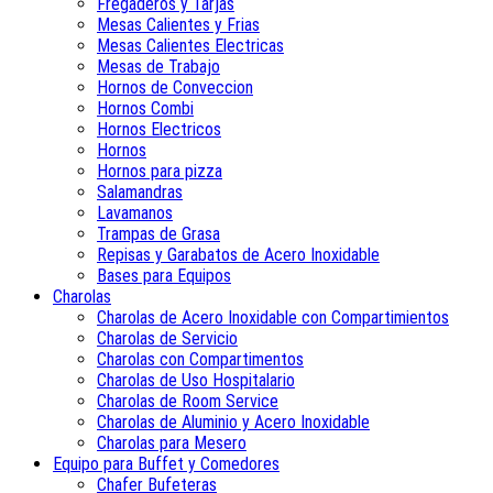
Fregaderos y Tarjas
Mesas Calientes y Frias
Mesas Calientes Electricas
Mesas de Trabajo
Hornos de Conveccion
Hornos Combi
Hornos Electricos
Hornos
Hornos para pizza
Salamandras
Lavamanos
Trampas de Grasa
Repisas y Garabatos de Acero Inoxidable
Bases para Equipos
Charolas
Charolas de Acero Inoxidable con Compartimientos
Charolas de Servicio
Charolas con Compartimentos
Charolas de Uso Hospitalario
Charolas de Room Service
Charolas de Aluminio y Acero Inoxidable
Charolas para Mesero
Equipo para Buffet y Comedores
Chafer Bufeteras