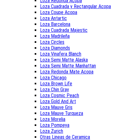
Loza Redonda Acopa
Loza Cuadrada y Rectangular Acopa
Loza Coupe Acopa
Loza Antartic
Loza Barcelona
Loza Cuadrada Majestic
Loza Madrileña
Loza Circles
Loza Diamonds
Loza Vinafera Blanch
Loza Semi Matte Alaska
Loza Semi Matte Manhattan
Loza Redonda Mate Acopa
Loza Chicago
Loza Brown Life
Loza Chin Gray
Loza Cosmic Peach
Loza Gold And Art
Loza Mauve Gris
Loza Mauve Turqueza
Loza Morelia
Loza Pompeya
Loza Zurich
Otras Lineas de Ceramica