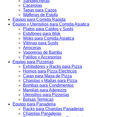
Sandwicheras
Cacerolas
Tapas para Cazos
Wafleras de Estufa
Equipo para Comida Rapida
Equipo y Utensilios para Comida Asiatica
Platos para Caldos y Sushi
Estufones para Wok
Woks para Comida Asiatica
Vitrinas para Sushi
Arroceras
Vaporeras de Bambu
Palillos y Accesorios
Equipo para Pizzerias
Exhibidores y Racks para Pizza
Hornos para Pizza Electricos
Cajas para Masa de Pizza
Charolas y Mallas para Pizza
Bombas para Condimentos
Mamilas para Aderezos
Utensilios para Pizzerias
Bolsas Termicas
Equipo para Panaderia
Racks para Charolas Panaderas
Charolas Panaderas