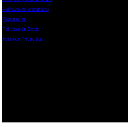
Políticas de reembolso
Facturación
Políticas de Envío
Aviso de Privacidad
Contacto y Redes Sociales
Telefonos de Contacto 33 36153128 y 33 38258014
Whats App de Contacto 33 23851294
Nuestro Show Room:
Av. Vallarta 3233 Int. 10-D
Col. Vallarta Poniente
44110
Guadalajara, Jal.