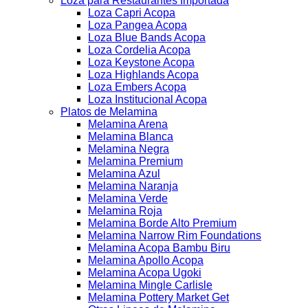
Loza para Restaurantes Importada
Loza Capri Acopa
Loza Pangea Acopa
Loza Blue Bands Acopa
Loza Cordelia Acopa
Loza Keystone Acopa
Loza Highlands Acopa
Loza Embers Acopa
Loza Institucional Acopa
Platos de Melamina
Melamina Arena
Melamina Blanca
Melamina Negra
Melamina Premium
Melamina Azul
Melamina Naranja
Melamina Verde
Melamina Roja
Melamina Borde Alto Premium
Melamina Narrow Rim Foundations
Melamina Acopa Bambu Biru
Melamina Apollo Acopa
Melamina Acopa Ugoki
Melamina Mingle Carlisle
Melamina Pottery Market Get