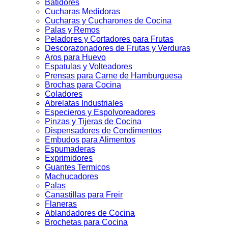
Batidores
Cucharas Medidoras
Cucharas y Cucharones de Cocina
Palas y Remos
Peladores y Cortadores para Frutas
Descorazonadores de Frutas y Verduras
Aros para Huevo
Espatulas y Volteadores
Prensas para Carne de Hamburguesa
Brochas para Cocina
Coladores
Abrelatas Industriales
Especieros y Espolvoreadores
Pinzas y Tijeras de Cocina
Dispensadores de Condimentos
Embudos para Alimentos
Espumaderas
Exprimidores
Guantes Termicos
Machucadores
Palas
Canastillas para Freir
Flaneras
Ablandadores de Cocina
Brochetas para Cocina