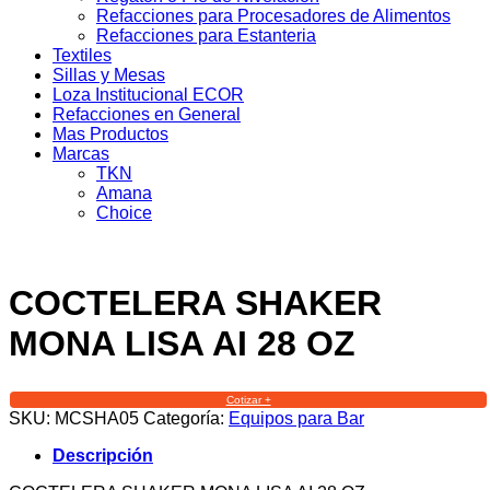
Refacciones para Procesadores de Alimentos
Refacciones para Estanteria
Textiles
Sillas y Mesas
Loza Institucional ECOR
Refacciones en General
Mas Productos
Marcas
TKN
Amana
Choice
COCTELERA SHAKER
MONA LISA AI 28 OZ
Cotizar +
SKU:
MCSHA05
Categoría:
Equipos para Bar
Descripción