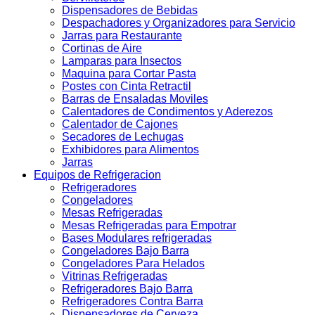
Dispensadores de Bebidas
Despachadores y Organizadores para Servicio
Jarras para Restaurante
Cortinas de Aire
Lamparas para Insectos
Maquina para Cortar Pasta
Postes con Cinta Retractil
Barras de Ensaladas Moviles
Calentadores de Condimentos y Aderezos
Calentador de Cajones
Secadores de Lechugas
Exhibidores para Alimentos
Jarras
Equipos de Refrigeracion
Refrigeradores
Congeladores
Mesas Refrigeradas
Mesas Refrigeradas para Empotrar
Bases Modulares refrigeradas
Congeladores Bajo Barra
Congeladores Para Helados
Vitrinas Refrigeradas
Refrigeradores Bajo Barra
Refrigeradores Contra Barra
Dispensadores de Cerveza