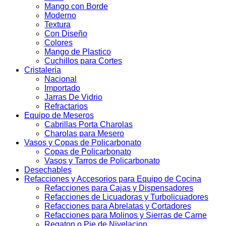
Mango con Borde
Moderno
Textura
Con Diseño
Colores
Mango de Plastico
Cuchillos para Cortes
Cristaleria
Nacional
Importado
Jarras De Vidrio
Refractarios
Equipo de Meseros
Cabrillas Porta Charolas
Charolas para Mesero
Vasos y Copas de Policarbonato
Copas de Policarbonato
Vasos y Tarros de Policarbonato
Desechables
Refacciones y Accesorios para Equipo de Cocina
Refacciones para Cajas y Dispensadores
Refacciones de Licuadoras y Turbolicuadores
Refacciones para Abrelatas y Cortadores
Refacciones para Molinos y Sierras de Carne
Regaton o Pie de Nivelacion