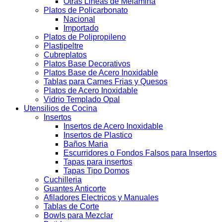
Otras Lineas de Melamina
Platos de Policarbonato
Nacional
Importado
Platos de Polipropileno
Plastipeltre
Cubreplatos
Platos Base Decorativos
Platos Base de Acero Inoxidable
Tablas para Carnes Frias y Quesos
Platos de Acero Inoxidable
Vidrio Templado Opal
Utensilios de Cocina
Insertos
Insertos de Acero Inoxidable
Insertos de Plastico
Baños Maria
Escurridores o Fondos Falsos para Insertos
Tapas para insertos
Tapas Tipo Domos
Cuchilleria
Guantes Anticorte
Afiladores Electricos y Manuales
Tablas de Corte
Bowls para Mezclar