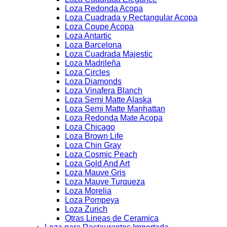
Loza Redonda Acopa
Loza Cuadrada y Rectangular Acopa
Loza Coupe Acopa
Loza Antartic
Loza Barcelona
Loza Cuadrada Majestic
Loza Madrileña
Loza Circles
Loza Diamonds
Loza Vinafera Blanch
Loza Semi Matte Alaska
Loza Semi Matte Manhattan
Loza Redonda Mate Acopa
Loza Chicago
Loza Brown Life
Loza Chin Gray
Loza Cosmic Peach
Loza Gold And Art
Loza Mauve Gris
Loza Mauve Turqueza
Loza Morelia
Loza Pompeya
Loza Zurich
Otras Lineas de Ceramica