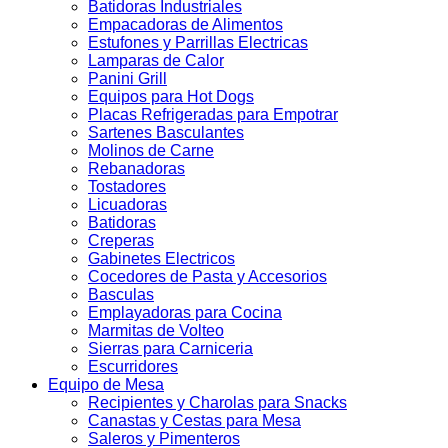
Batidoras Industriales
Empacadoras de Alimentos
Estufones y Parrillas Electricas
Lamparas de Calor
Panini Grill
Equipos para Hot Dogs
Placas Refrigeradas para Empotrar
Sartenes Basculantes
Molinos de Carne
Rebanadoras
Tostadores
Licuadoras
Batidoras
Creperas
Gabinetes Electricos
Cocedores de Pasta y Accesorios
Basculas
Emplayadoras para Cocina
Marmitas de Volteo
Sierras para Carniceria
Escurridores
Equipo de Mesa
Recipientes y Charolas para Snacks
Canastas y Cestas para Mesa
Saleros y Pimenteros