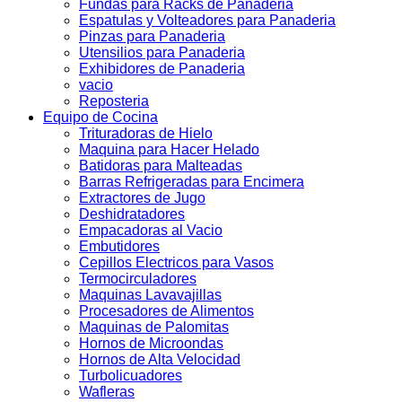
Fundas para Racks de Panaderia
Espatulas y Volteadores para Panaderia
Pinzas para Panaderia
Utensilios para Panaderia
Exhibidores de Panaderia
vacio
Reposteria
Equipo de Cocina
Trituradoras de Hielo
Maquina para Hacer Helado
Batidoras para Malteadas
Barras Refrigeradas para Encimera
Extractores de Jugo
Deshidratadores
Empacadoras al Vacio
Embutidores
Cepillos Electricos para Vasos
Termocirculadores
Maquinas Lavavajillas
Procesadores de Alimentos
Maquinas de Palomitas
Hornos de Microondas
Hornos de Alta Velocidad
Turbolicuadores
Wafleras