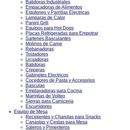
Batidoras Industriales
Empacadoras de Alimentos
Estufones y Parrillas Electricas
Lamparas de Calor
Panini Grill
Equipos para Hot Dogs
Placas Refrigeradas para Empotrar
Sartenes Basculantes
Molinos de Carne
Rebanadoras
Tostadores
Licuadoras
Batidoras
Creperas
Gabinetes Electricos
Cocedores de Pasta y Accesorios
Basculas
Emplayadoras para Cocina
Marmitas de Volteo
Sierras para Carniceria
Escurridores
Equipo de Mesa
Recipientes y Charolas para Snacks
Canastas y Cestas para Mesa
Saleros y Pimenteros