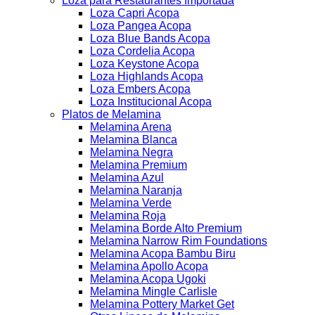
Loza para Restaurantes Importada
Loza Capri Acopa
Loza Pangea Acopa
Loza Blue Bands Acopa
Loza Cordelia Acopa
Loza Keystone Acopa
Loza Highlands Acopa
Loza Embers Acopa
Loza Institucional Acopa
Platos de Melamina
Melamina Arena
Melamina Blanca
Melamina Negra
Melamina Premium
Melamina Azul
Melamina Naranja
Melamina Verde
Melamina Roja
Melamina Borde Alto Premium
Melamina Narrow Rim Foundations
Melamina Acopa Bambu Biru
Melamina Apollo Acopa
Melamina Acopa Ugoki
Melamina Mingle Carlisle
Melamina Pottery Market Get