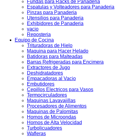
Fundas para Racks de Panaderia
Espatulas y Volteadores para Panaderia
Pinzas para Panaderia
Utensilios para Panaderia
Exhibidores de Panaderia
vacio
Reposteria
Equipo de Cocina
Trituradoras de Hielo
Maquina para Hacer Helado
Batidoras para Malteadas
Barras Refrigeradas para Encimera
Extractores de Jugo
Deshidratadores
Empacadoras al Vacio
Embutidores
Cepillos Electricos para Vasos
Termocirculadores
Maquinas Lavavajillas
Procesadores de Alimentos
Maquinas de Palomitas
Hornos de Microondas
Hornos de Alta Velocidad
Turbolicuadores
Wafleras