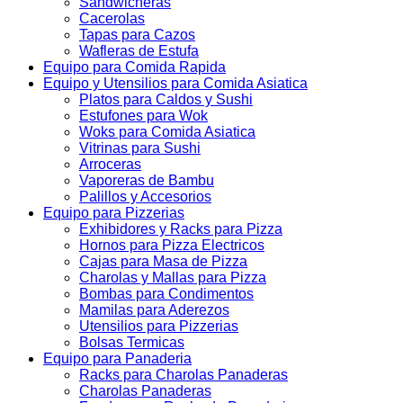
Sandwicheras
Cacerolas
Tapas para Cazos
Wafleras de Estufa
Equipo para Comida Rapida
Equipo y Utensilios para Comida Asiatica
Platos para Caldos y Sushi
Estufones para Wok
Woks para Comida Asiatica
Vitrinas para Sushi
Arroceras
Vaporeras de Bambu
Palillos y Accesorios
Equipo para Pizzerias
Exhibidores y Racks para Pizza
Hornos para Pizza Electricos
Cajas para Masa de Pizza
Charolas y Mallas para Pizza
Bombas para Condimentos
Mamilas para Aderezos
Utensilios para Pizzerias
Bolsas Termicas
Equipo para Panaderia
Racks para Charolas Panaderas
Charolas Panaderas