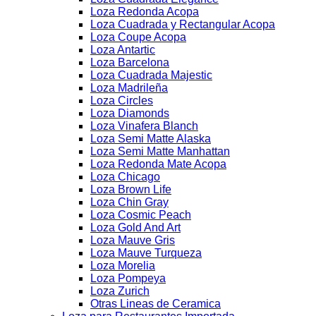
Loza Redonda Acopa
Loza Cuadrada y Rectangular Acopa
Loza Coupe Acopa
Loza Antartic
Loza Barcelona
Loza Cuadrada Majestic
Loza Madrileña
Loza Circles
Loza Diamonds
Loza Vinafera Blanch
Loza Semi Matte Alaska
Loza Semi Matte Manhattan
Loza Redonda Mate Acopa
Loza Chicago
Loza Brown Life
Loza Chin Gray
Loza Cosmic Peach
Loza Gold And Art
Loza Mauve Gris
Loza Mauve Turqueza
Loza Morelia
Loza Pompeya
Loza Zurich
Otras Lineas de Ceramica