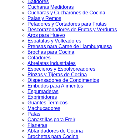
Batidores
Cucharas Medidoras
Cucharas y Cucharones de Cocina
Palas y Remos
Peladores y Cortadores para Frutas
Descorazonadores de Frutas y Verduras
Aros para Huevo
Espatulas y Volteadores
Prensas para Carne de Hamburguesa
Brochas para Cocina
Coladores
Abrelatas Industriales
Especieros y Espolvoreadores
Pinzas y Tijeras de Cocina
Dispensadores de Condimentos
Embudos para Alimentos
Espumaderas
Exprimidores
Guantes Termicos
Machucadores
Palas
Canastillas para Freir
Flaneras
Ablandadores de Cocina
Brochetas para Cocina