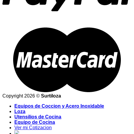
Copyright 2026 ©
Surtiloza
Equipos de Coccion y Acero Inoxidable
Loza
Utensilios de Cocina
Equipo de Cocina
Ver mi Cotizacion