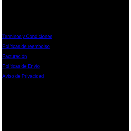
Informacion Legal y Soporte
Terminos y Condiciones
Políticas de reembolso
Facturación
Políticas de Envío
Aviso de Privacidad
Contacto y Redes Sociales
Telefonos de Contacto 33 36153128 y 33 38258014
Whats App de Contacto 33 23851294
Nuestro Show Room:
Av. Vallarta 3233 Int. 10-D
Col. Vallarta Poniente
44110