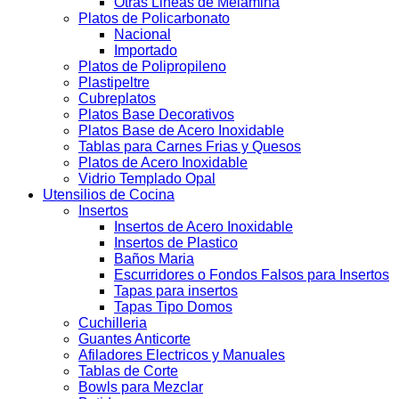
Otras Lineas de Melamina
Platos de Policarbonato
Nacional
Importado
Platos de Polipropileno
Plastipeltre
Cubreplatos
Platos Base Decorativos
Platos Base de Acero Inoxidable
Tablas para Carnes Frias y Quesos
Platos de Acero Inoxidable
Vidrio Templado Opal
Utensilios de Cocina
Insertos
Insertos de Acero Inoxidable
Insertos de Plastico
Baños Maria
Escurridores o Fondos Falsos para Insertos
Tapas para insertos
Tapas Tipo Domos
Cuchilleria
Guantes Anticorte
Afiladores Electricos y Manuales
Tablas de Corte
Bowls para Mezclar