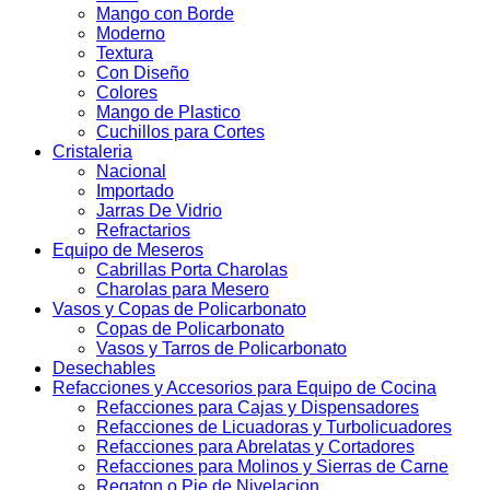
Mango con Borde
Moderno
Textura
Con Diseño
Colores
Mango de Plastico
Cuchillos para Cortes
Cristaleria
Nacional
Importado
Jarras De Vidrio
Refractarios
Equipo de Meseros
Cabrillas Porta Charolas
Charolas para Mesero
Vasos y Copas de Policarbonato
Copas de Policarbonato
Vasos y Tarros de Policarbonato
Desechables
Refacciones y Accesorios para Equipo de Cocina
Refacciones para Cajas y Dispensadores
Refacciones de Licuadoras y Turbolicuadores
Refacciones para Abrelatas y Cortadores
Refacciones para Molinos y Sierras de Carne
Regaton o Pie de Nivelacion