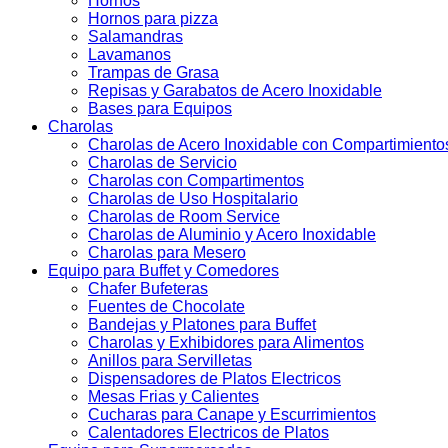
Hornos
Hornos para pizza
Salamandras
Lavamanos
Trampas de Grasa
Repisas y Garabatos de Acero Inoxidable
Bases para Equipos
Charolas
Charolas de Acero Inoxidable con Compartimiento
Charolas de Servicio
Charolas con Compartimentos
Charolas de Uso Hospitalario
Charolas de Room Service
Charolas de Aluminio y Acero Inoxidable
Charolas para Mesero
Equipo para Buffet y Comedores
Chafer Bufeteras
Fuentes de Chocolate
Bandejas y Platones para Buffet
Charolas y Exhibidores para Alimentos
Anillos para Servilletas
Dispensadores de Platos Electricos
Mesas Frias y Calientes
Cucharas para Canape y Escurrimientos
Calentadores Electricos de Platos