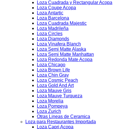
Loza Cuadrada y Rectangular Acopa
Loza Coupe Acopa
Loza Antartic
Loza Barcelona
Loza Cuadrada Majestic
Loza Madrileña
Loza Circles
Loza Diamonds
Loza Vinafera Blanch
Loza Semi Matte Alaska
Loza Semi Matte Manhattan
Loza Redonda Mate Acopa
Loza Chicago
Loza Brown Life
Loza Chin Gray
Loza Cosmic Peach
Loza Gold And Art
Loza Mauve Gris
Loza Mauve Turqueza
Loza Morelia
Loza Pompeya
Loza Zurich
Otras Lineas de Ceramica
Loza para Restaurantes Importada
Loza Capri Acopa