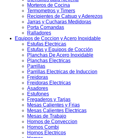
Morteros de Cocina
Termometros y Timers
Recipientes de Catsup y Aderezos
Jarras y Cucharas Medidoras
Porta Comandas
Ralladores
Equipos de Coccion y Acero Inoxidable
Estufas Electricas
Estufas y Equipos de Cocción
Planchas De Acero Inoxidable
Planchas Electricas
Parrillas
Parrillas Electricas de Induccion
Freidoras
Freidoras Electricas
Asadores
Estufones
Fregaderos y Tarjas
Mesas Calientes y Frias
Mesas Calientes Electricas
Mesas de Trabajo
Hornos de Conveccion
Hornos Combi
Hornos Electricos