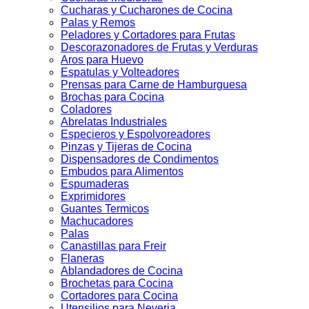
Cucharas y Cucharones de Cocina
Palas y Remos
Peladores y Cortadores para Frutas
Descorazonadores de Frutas y Verduras
Aros para Huevo
Espatulas y Volteadores
Prensas para Carne de Hamburguesa
Brochas para Cocina
Coladores
Abrelatas Industriales
Especieros y Espolvoreadores
Pinzas y Tijeras de Cocina
Dispensadores de Condimentos
Embudos para Alimentos
Espumaderas
Exprimidores
Guantes Termicos
Machucadores
Palas
Canastillas para Freir
Flaneras
Ablandadores de Cocina
Brochetas para Cocina
Cortadores para Cocina
Utensilios para Neveria