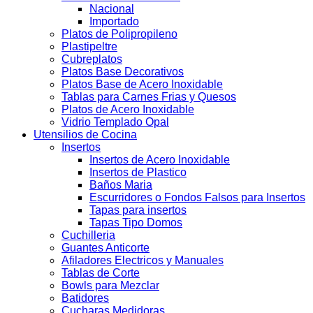
Nacional
Importado
Platos de Polipropileno
Plastipeltre
Cubreplatos
Platos Base Decorativos
Platos Base de Acero Inoxidable
Tablas para Carnes Frias y Quesos
Platos de Acero Inoxidable
Vidrio Templado Opal
Utensilios de Cocina
Insertos
Insertos de Acero Inoxidable
Insertos de Plastico
Baños Maria
Escurridores o Fondos Falsos para Insertos
Tapas para insertos
Tapas Tipo Domos
Cuchilleria
Guantes Anticorte
Afiladores Electricos y Manuales
Tablas de Corte
Bowls para Mezclar
Batidores
Cucharas Medidoras