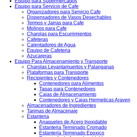
Equipo para Supermercados
Equipo para Servicio de Cafe
Organizadores para Servicio Cafe
Dispensadores de Vasos Desechables
Termos y Jarras para Cafe
Molinos para Cafe
Charolas para Escurrimientos
Cafeteras
Calentadores de Agua
Equipo de Cafeteria
Azucareras
Equipo Para Almacenamiento y Transporte
Charolas Levantamuertos y Palanganas
Plataformas para Transporte
Recipientes y Contenedores
Contenedores para Alimentos
Tapas para Contenedores
Cajas de Almacenamiento
Contenedores y Cajas Hermeticas Araven
Almacenadores de Ingredientes
Tarimas de Almacenaje
Estanteria
Anaqueles de Acero Inoxidable
Estanteria Terminado Cromado
Estantería Terminado Epoxico