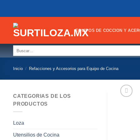
Skip
to
content
EQUIPOS DE COCCION Y ACER
Buscar
por:
Inicio
/
Refacciones y Accesorios para Equipo de Cocina
CATEGORIAS DE LOS
PRODUCTOS
Loza
Utensilios de Cocina