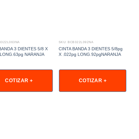
B322L063NA
SKU: BCB322L092NA
SKU
BANDA 3 DIENTES 5/8 X
CINTA BANDA 3 DIENTES 5/8pg
CI
 LONG.63pg NARANJA
X .022pg LONG.92pgNARANJA
5/
COTIZAR +
COTIZAR +