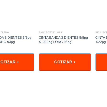
L093NA
SKU: BCB322L093
SKU: BC
DA 3 DIENTES 5/8pg
CINTA BANDA 3 DIENTES 5/8pg
CINTA 
LONG 93pg
X .022pg LONG 93pg
.022pg
OTIZAR +
COTIZAR +