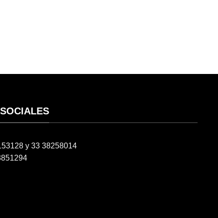
 SOCIALES
6153128 y 33 38258014
3851294