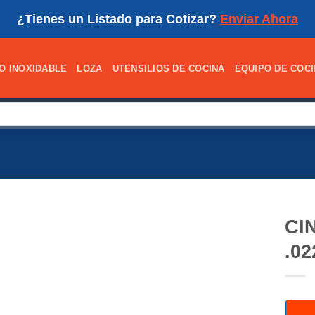
¿Tienes un Listado para Cotizar?
Enviar Ahora
O INOXIDABLE
LOZA
UTENSILIOS DE COCINA
EQUIPO DE COC
CI
.0