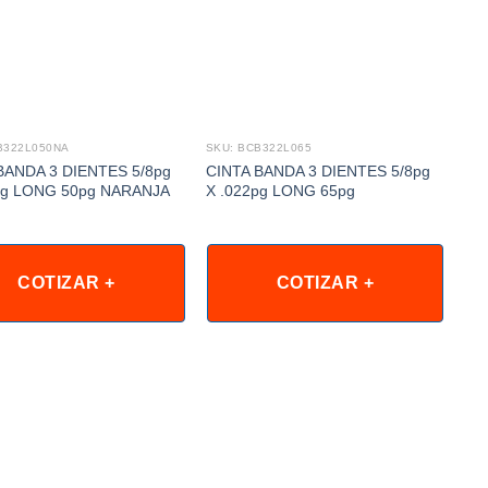
B322L050NA
SKU: BCB322L065
SKU
BANDA 3 DIENTES 5/8pg
CINTA BANDA 3 DIENTES 5/8pg
CI
pg LONG 50pg NARANJA
X .022pg LONG 65pg
5/
COTIZAR +
COTIZAR +