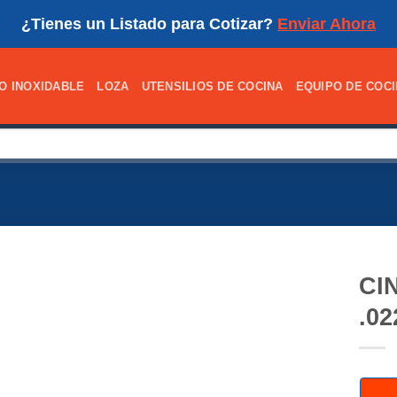
¿Tienes un Listado para Cotizar?
Enviar Ahora
O INOXIDABLE
LOZA
UTENSILIOS DE COCINA
EQUIPO DE COC
CI
.0