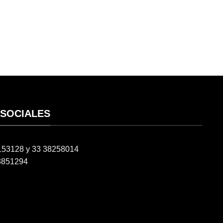
 SOCIALES
6153128 y 33 38258014
3851294