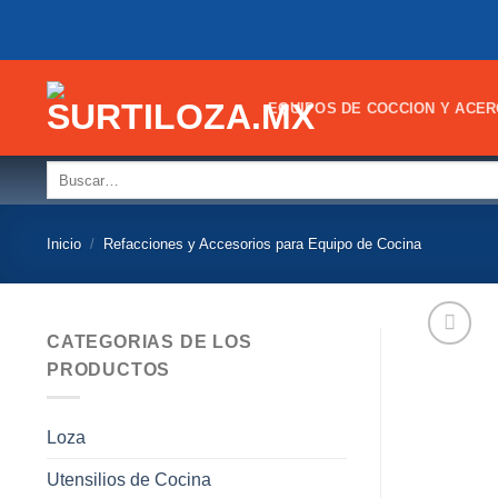
Skip
to
content
EQUIPOS DE COCCION Y ACER
Buscar
por:
Inicio
/
Refacciones y Accesorios para Equipo de Cocina
CATEGORIAS DE LOS
PRODUCTOS
Loza
Utensilios de Cocina