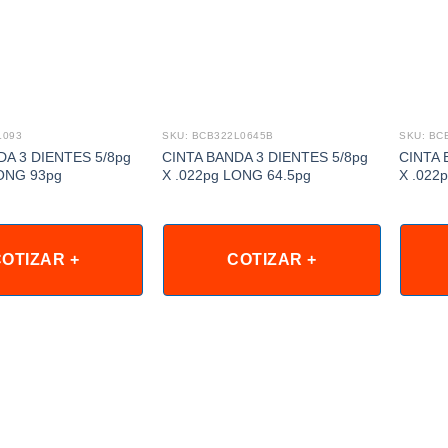
L093
SKU: BCB322L0645B
SKU: BC
DA 3 DIENTES 5/8pg
CINTA BANDA 3 DIENTES 5/8pg
CINTA 
LONG 93pg
X .022pg LONG 64.5pg
X .022
OTIZAR +
COTIZAR +