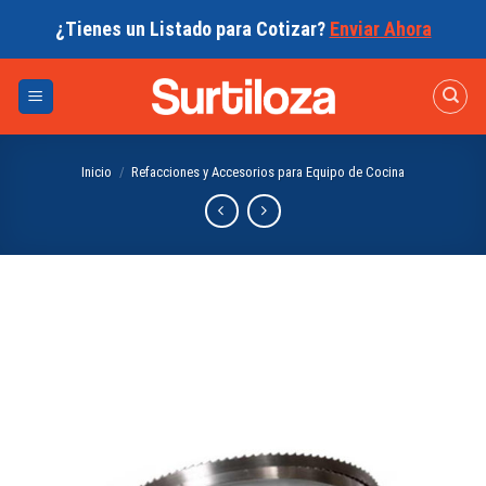
Skip
¿Tienes un Listado para Cotizar?
Enviar Ahora
to
content
Inicio
/
Refacciones y Accesorios para Equipo de Cocina