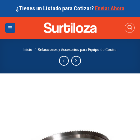
Skip
¿Tienes un Listado para Cotizar?
Enviar Ahora
to
content
Inicio
/
Refacciones y Accesorios para Equipo de Cocina