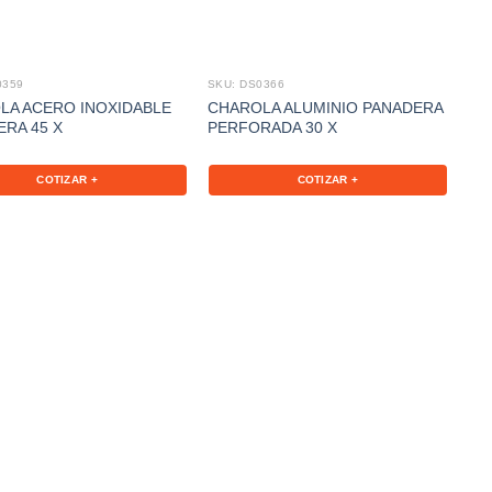
0359
SKU: DS0366
SKU
LA ACERO INOXIDABLE
CHAROLA ALUMINIO PANADERA
CH
ERA 45 X
PERFORADA 30 X
AL 
COTIZAR +
COTIZAR +