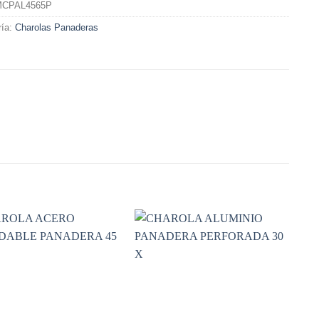
CPAL4565P
ría:
Charolas Panaderas