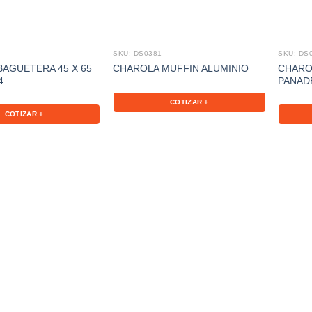
SKU: DS0381
SKU: DS
AGUETERA 45 X 65
CHARO
CHAROLA MUFFIN ALUMINIO
4
PANAD
COTIZAR +
COTIZAR +