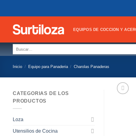
Skip
to
content
EQUIPOS DE COCCION Y ACER
Buscar
por:
Inicio
/
Equipo para Panaderia
/
Charolas Panaderas
CATEGORIAS DE LOS
PRODUCTOS
Loza
Utensilios de Cocina