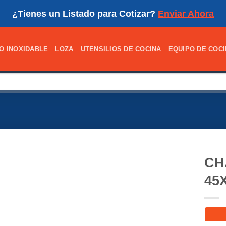
¿Tienes un Listado para Cotizar?
Enviar Ahora
O INOXIDABLE
LOZA
UTENSILIOS DE COCINA
EQUIPO DE COC
CH
45