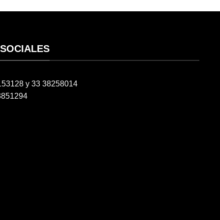
 SOCIALES
6153128 y 33 38258014
3851294