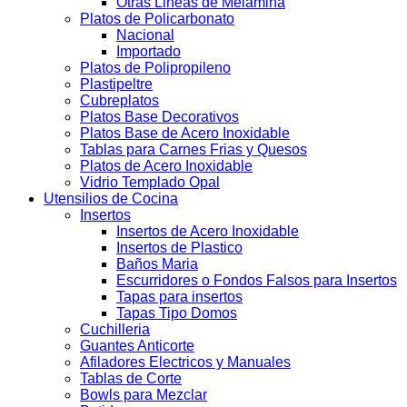
Otras Lineas de Melamina
Platos de Policarbonato
Nacional
Importado
Platos de Polipropileno
Plastipeltre
Cubreplatos
Platos Base Decorativos
Platos Base de Acero Inoxidable
Tablas para Carnes Frias y Quesos
Platos de Acero Inoxidable
Vidrio Templado Opal
Utensilios de Cocina
Insertos
Insertos de Acero Inoxidable
Insertos de Plastico
Baños Maria
Escurridores o Fondos Falsos para Insertos
Tapas para insertos
Tapas Tipo Domos
Cuchilleria
Guantes Anticorte
Afiladores Electricos y Manuales
Tablas de Corte
Bowls para Mezclar