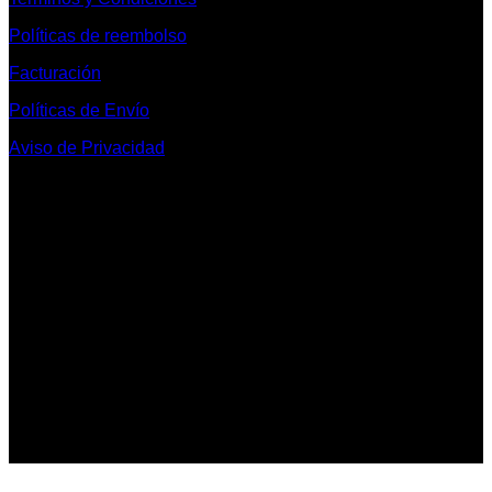
Políticas de reembolso
Facturación
Políticas de Envío
Aviso de Privacidad
Contacto y Redes Sociales
Telefonos de Contacto 33 36153128 y 33 38258014
Whats App de Contacto 33 23851294
Nuestro Show Room:
Av. Vallarta 3233 Int. 10-D
Col. Vallarta Poniente
44110
Guadalajara, Jal.