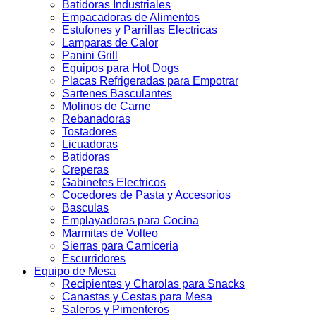
Batidoras Industriales
Empacadoras de Alimentos
Estufones y Parrillas Electricas
Lamparas de Calor
Panini Grill
Equipos para Hot Dogs
Placas Refrigeradas para Empotrar
Sartenes Basculantes
Molinos de Carne
Rebanadoras
Tostadores
Licuadoras
Batidoras
Creperas
Gabinetes Electricos
Cocedores de Pasta y Accesorios
Basculas
Emplayadoras para Cocina
Marmitas de Volteo
Sierras para Carniceria
Escurridores
Equipo de Mesa
Recipientes y Charolas para Snacks
Canastas y Cestas para Mesa
Saleros y Pimenteros