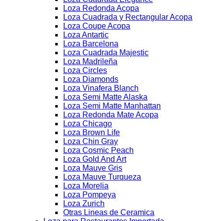
Loza Redonda Acopa
Loza Cuadrada y Rectangular Acopa
Loza Coupe Acopa
Loza Antartic
Loza Barcelona
Loza Cuadrada Majestic
Loza Madrileña
Loza Circles
Loza Diamonds
Loza Vinafera Blanch
Loza Semi Matte Alaska
Loza Semi Matte Manhattan
Loza Redonda Mate Acopa
Loza Chicago
Loza Brown Life
Loza Chin Gray
Loza Cosmic Peach
Loza Gold And Art
Loza Mauve Gris
Loza Mauve Turqueza
Loza Morelia
Loza Pompeya
Loza Zurich
Otras Lineas de Ceramica