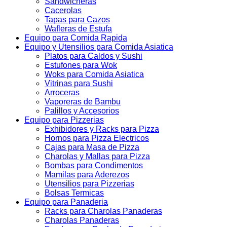
Sandwicheras
Cacerolas
Tapas para Cazos
Wafleras de Estufa
Equipo para Comida Rapida
Equipo y Utensilios para Comida Asiatica
Platos para Caldos y Sushi
Estufones para Wok
Woks para Comida Asiatica
Vitrinas para Sushi
Arroceras
Vaporeras de Bambu
Palillos y Accesorios
Equipo para Pizzerias
Exhibidores y Racks para Pizza
Hornos para Pizza Electricos
Cajas para Masa de Pizza
Charolas y Mallas para Pizza
Bombas para Condimentos
Mamilas para Aderezos
Utensilios para Pizzerias
Bolsas Termicas
Equipo para Panaderia
Racks para Charolas Panaderas
Charolas Panaderas