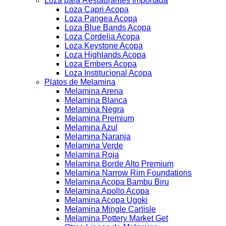
Loza para Restaurantes Importada
Loza Capri Acopa
Loza Pangea Acopa
Loza Blue Bands Acopa
Loza Cordelia Acopa
Loza Keystone Acopa
Loza Highlands Acopa
Loza Embers Acopa
Loza Institucional Acopa
Platos de Melamina
Melamina Arena
Melamina Blanca
Melamina Negra
Melamina Premium
Melamina Azul
Melamina Naranja
Melamina Verde
Melamina Roja
Melamina Borde Alto Premium
Melamina Narrow Rim Foundations
Melamina Acopa Bambu Biru
Melamina Apollo Acopa
Melamina Acopa Ugoki
Melamina Mingle Carlisle
Melamina Pottery Market Get