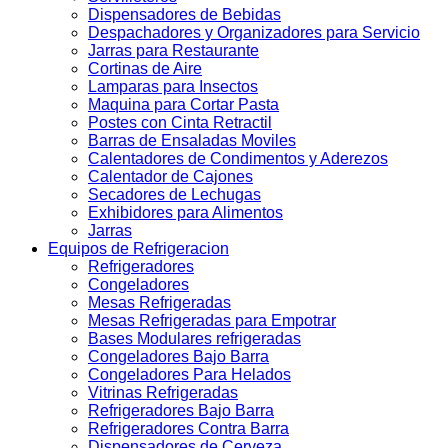
Dispensadores de Bebidas
Despachadores y Organizadores para Servicio
Jarras para Restaurante
Cortinas de Aire
Lamparas para Insectos
Maquina para Cortar Pasta
Postes con Cinta Retractil
Barras de Ensaladas Moviles
Calentadores de Condimentos y Aderezos
Calentador de Cajones
Secadores de Lechugas
Exhibidores para Alimentos
Jarras
Equipos de Refrigeracion
Refrigeradores
Congeladores
Mesas Refrigeradas
Mesas Refrigeradas para Empotrar
Bases Modulares refrigeradas
Congeladores Bajo Barra
Congeladores Para Helados
Vitrinas Refrigeradas
Refrigeradores Bajo Barra
Refrigeradores Contra Barra
Dispensadores de Cerveza