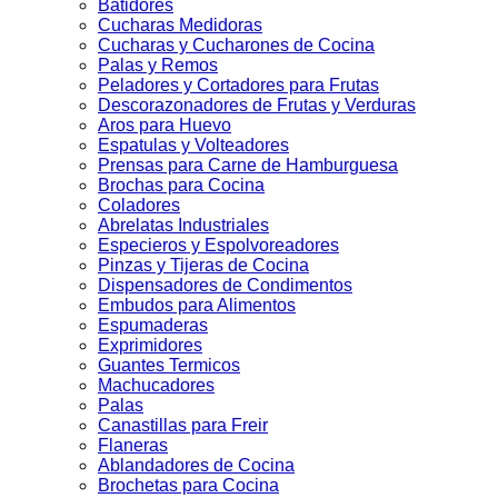
Batidores
Cucharas Medidoras
Cucharas y Cucharones de Cocina
Palas y Remos
Peladores y Cortadores para Frutas
Descorazonadores de Frutas y Verduras
Aros para Huevo
Espatulas y Volteadores
Prensas para Carne de Hamburguesa
Brochas para Cocina
Coladores
Abrelatas Industriales
Especieros y Espolvoreadores
Pinzas y Tijeras de Cocina
Dispensadores de Condimentos
Embudos para Alimentos
Espumaderas
Exprimidores
Guantes Termicos
Machucadores
Palas
Canastillas para Freir
Flaneras
Ablandadores de Cocina
Brochetas para Cocina