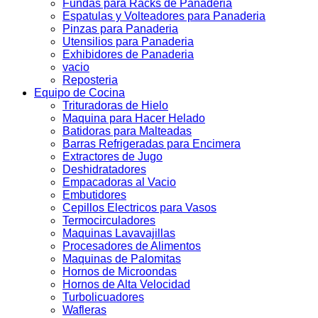
Fundas para Racks de Panaderia
Espatulas y Volteadores para Panaderia
Pinzas para Panaderia
Utensilios para Panaderia
Exhibidores de Panaderia
vacio
Reposteria
Equipo de Cocina
Trituradoras de Hielo
Maquina para Hacer Helado
Batidoras para Malteadas
Barras Refrigeradas para Encimera
Extractores de Jugo
Deshidratadores
Empacadoras al Vacio
Embutidores
Cepillos Electricos para Vasos
Termocirculadores
Maquinas Lavavajillas
Procesadores de Alimentos
Maquinas de Palomitas
Hornos de Microondas
Hornos de Alta Velocidad
Turbolicuadores
Wafleras