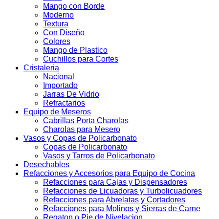
Mango con Borde
Moderno
Textura
Con Diseño
Colores
Mango de Plastico
Cuchillos para Cortes
Cristaleria
Nacional
Importado
Jarras De Vidrio
Refractarios
Equipo de Meseros
Cabrillas Porta Charolas
Charolas para Mesero
Vasos y Copas de Policarbonato
Copas de Policarbonato
Vasos y Tarros de Policarbonato
Desechables
Refacciones y Accesorios para Equipo de Cocina
Refacciones para Cajas y Dispensadores
Refacciones de Licuadoras y Turbolicuadores
Refacciones para Abrelatas y Cortadores
Refacciones para Molinos y Sierras de Carne
Regaton o Pie de Nivelacion