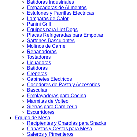
Batidoras Industriales
Empacadoras de Alimentos
Estufones y Parrillas Electricas
Lamparas de Calor
Panini Grill
Equipos para Hot Dogs
Placas Refrigeradas para Empotrar
Sartenes Basculantes
Molinos de Carne
Rebanadoras
Tostadores
Licuadoras
Batidoras
Creperas
Gabinetes Electricos
Cocedores de Pasta y Accesorios
Basculas
Emplayadoras para Cocina
Marmitas de Volteo
Sierras para Carniceria
Escurridores
Equipo de Mesa
Recipientes y Charolas para Snacks
Canastas y Cestas para Mesa
Saleros y Pimenteros