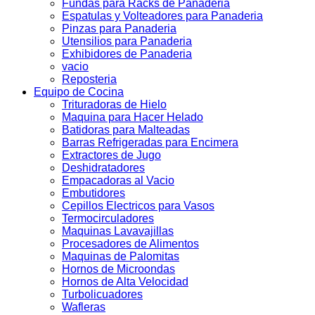
Fundas para Racks de Panaderia
Espatulas y Volteadores para Panaderia
Pinzas para Panaderia
Utensilios para Panaderia
Exhibidores de Panaderia
vacio
Reposteria
Equipo de Cocina
Trituradoras de Hielo
Maquina para Hacer Helado
Batidoras para Malteadas
Barras Refrigeradas para Encimera
Extractores de Jugo
Deshidratadores
Empacadoras al Vacio
Embutidores
Cepillos Electricos para Vasos
Termocirculadores
Maquinas Lavavajillas
Procesadores de Alimentos
Maquinas de Palomitas
Hornos de Microondas
Hornos de Alta Velocidad
Turbolicuadores
Wafleras