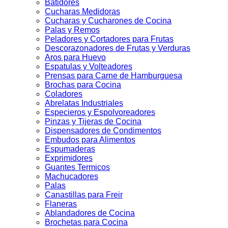
Batidores
Cucharas Medidoras
Cucharas y Cucharones de Cocina
Palas y Remos
Peladores y Cortadores para Frutas
Descorazonadores de Frutas y Verduras
Aros para Huevo
Espatulas y Volteadores
Prensas para Carne de Hamburguesa
Brochas para Cocina
Coladores
Abrelatas Industriales
Especieros y Espolvoreadores
Pinzas y Tijeras de Cocina
Dispensadores de Condimentos
Embudos para Alimentos
Espumaderas
Exprimidores
Guantes Termicos
Machucadores
Palas
Canastillas para Freir
Flaneras
Ablandadores de Cocina
Brochetas para Cocina