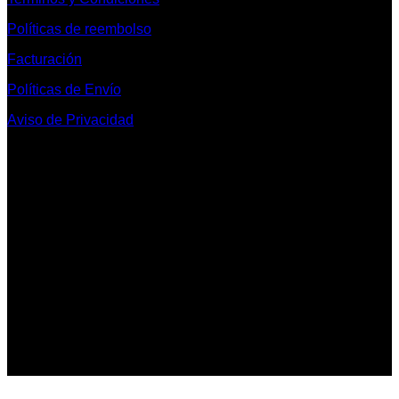
Políticas de reembolso
Facturación
Políticas de Envío
Aviso de Privacidad
Contacto y Redes Sociales
Telefonos de Contacto 33 36153128 y 33 38258014
Whats App de Contacto 33 23851294
Nuestro Show Room:
Av. Vallarta 3233 Int. 10-D
Col. Vallarta Poniente
44110
Guadalajara, Jal.