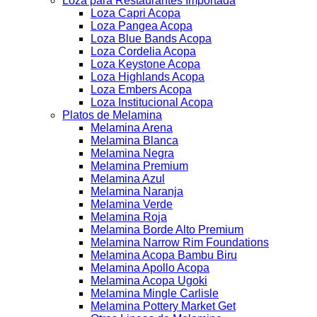
Loza para Restaurantes Importada
Loza Capri Acopa
Loza Pangea Acopa
Loza Blue Bands Acopa
Loza Cordelia Acopa
Loza Keystone Acopa
Loza Highlands Acopa
Loza Embers Acopa
Loza Institucional Acopa
Platos de Melamina
Melamina Arena
Melamina Blanca
Melamina Negra
Melamina Premium
Melamina Azul
Melamina Naranja
Melamina Verde
Melamina Roja
Melamina Borde Alto Premium
Melamina Narrow Rim Foundations
Melamina Acopa Bambu Biru
Melamina Apollo Acopa
Melamina Acopa Ugoki
Melamina Mingle Carlisle
Melamina Pottery Market Get