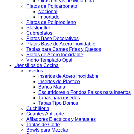
Otras Lineas de Melamina
Platos de Policarbonato
Nacional
Importado
Platos de Polipropileno
Plastipeltre
Cubreplatos
Platos Base Decorativos
Platos Base de Acero Inoxidable
Tablas para Carnes Frias y Quesos
Platos de Acero Inoxidable
Vidrio Templado Opal
Utensilios de Cocina
Insertos
Insertos de Acero Inoxidable
Insertos de Plastico
Baños Maria
Escurridores o Fondos Falsos para Insertos
Tapas para insertos
Tapas Tipo Domos
Cuchilleria
Guantes Anticorte
Afiladores Electricos y Manuales
Tablas de Corte
Bowls para Mezclar