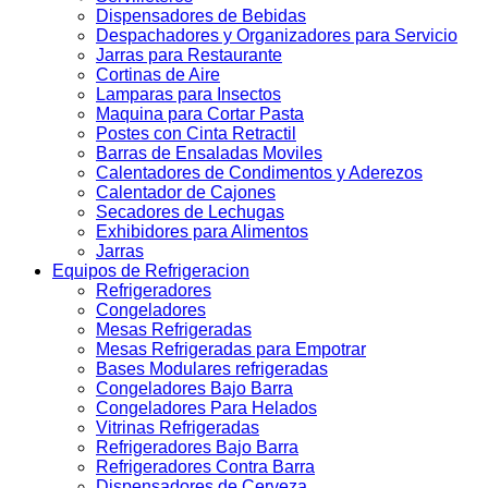
Dispensadores de Bebidas
Despachadores y Organizadores para Servicio
Jarras para Restaurante
Cortinas de Aire
Lamparas para Insectos
Maquina para Cortar Pasta
Postes con Cinta Retractil
Barras de Ensaladas Moviles
Calentadores de Condimentos y Aderezos
Calentador de Cajones
Secadores de Lechugas
Exhibidores para Alimentos
Jarras
Equipos de Refrigeracion
Refrigeradores
Congeladores
Mesas Refrigeradas
Mesas Refrigeradas para Empotrar
Bases Modulares refrigeradas
Congeladores Bajo Barra
Congeladores Para Helados
Vitrinas Refrigeradas
Refrigeradores Bajo Barra
Refrigeradores Contra Barra
Dispensadores de Cerveza