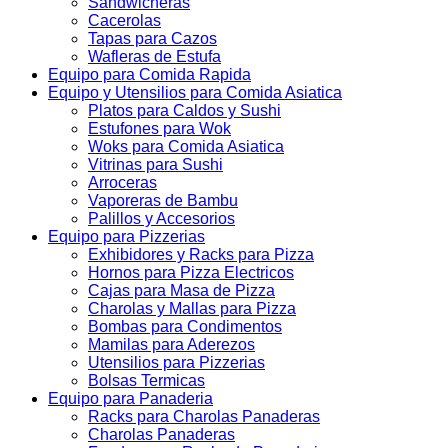
Sandwicheras
Cacerolas
Tapas para Cazos
Wafleras de Estufa
Equipo para Comida Rapida
Equipo y Utensilios para Comida Asiatica
Platos para Caldos y Sushi
Estufones para Wok
Woks para Comida Asiatica
Vitrinas para Sushi
Arroceras
Vaporeras de Bambu
Palillos y Accesorios
Equipo para Pizzerias
Exhibidores y Racks para Pizza
Hornos para Pizza Electricos
Cajas para Masa de Pizza
Charolas y Mallas para Pizza
Bombas para Condimentos
Mamilas para Aderezos
Utensilios para Pizzerias
Bolsas Termicas
Equipo para Panaderia
Racks para Charolas Panaderas
Charolas Panaderas