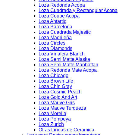
Loza Redonda Acopa
Loza Cuadrada y Rectangular Acopa
Loza Coupe Acopa
Loza Antartic
Loza Barcelona
Loza Cuadrada Majestic
Loza Madrileña
Loza Circles
Loza Diamonds
Loza Vinafera Blanch
Loza Semi Matte Alaska
Loza Semi Matte Manhattan
Loza Redonda Mate Acopa
Loza Chicago
Loza Brown Life
Loza Chin Gray
Loza Cosmic Peach
Loza Gold And Art
Loza Mauve Gris
Loza Mauve Turqueza
Loza Morelia
Loza Pompeya
Loza Zurich
Otras Lineas de Ceramica