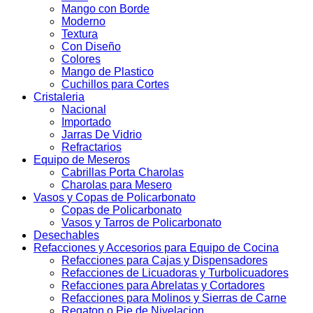
Mango con Borde
Moderno
Textura
Con Diseño
Colores
Mango de Plastico
Cuchillos para Cortes
Cristaleria
Nacional
Importado
Jarras De Vidrio
Refractarios
Equipo de Meseros
Cabrillas Porta Charolas
Charolas para Mesero
Vasos y Copas de Policarbonato
Copas de Policarbonato
Vasos y Tarros de Policarbonato
Desechables
Refacciones y Accesorios para Equipo de Cocina
Refacciones para Cajas y Dispensadores
Refacciones de Licuadoras y Turbolicuadores
Refacciones para Abrelatas y Cortadores
Refacciones para Molinos y Sierras de Carne
Regaton o Pie de Nivelacion