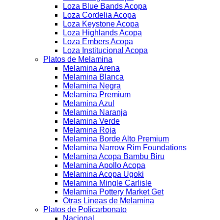
Loza Blue Bands Acopa
Loza Cordelia Acopa
Loza Keystone Acopa
Loza Highlands Acopa
Loza Embers Acopa
Loza Institucional Acopa
Platos de Melamina
Melamina Arena
Melamina Blanca
Melamina Negra
Melamina Premium
Melamina Azul
Melamina Naranja
Melamina Verde
Melamina Roja
Melamina Borde Alto Premium
Melamina Narrow Rim Foundations
Melamina Acopa Bambu Biru
Melamina Apollo Acopa
Melamina Acopa Ugoki
Melamina Mingle Carlisle
Melamina Pottery Market Get
Otras Lineas de Melamina
Platos de Policarbonato
Nacional