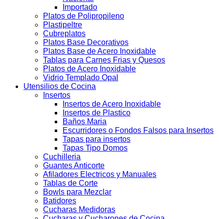
Importado
Platos de Polipropileno
Plastipeltre
Cubreplatos
Platos Base Decorativos
Platos Base de Acero Inoxidable
Tablas para Carnes Frias y Quesos
Platos de Acero Inoxidable
Vidrio Templado Opal
Utensilios de Cocina
Insertos
Insertos de Acero Inoxidable
Insertos de Plastico
Baños Maria
Escurridores o Fondos Falsos para Insertos
Tapas para insertos
Tapas Tipo Domos
Cuchilleria
Guantes Anticorte
Afiladores Electricos y Manuales
Tablas de Corte
Bowls para Mezclar
Batidores
Cucharas Medidoras
Cucharas y Cucharones de Cocina