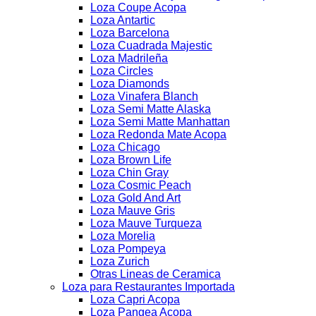
Loza Coupe Acopa
Loza Antartic
Loza Barcelona
Loza Cuadrada Majestic
Loza Madrileña
Loza Circles
Loza Diamonds
Loza Vinafera Blanch
Loza Semi Matte Alaska
Loza Semi Matte Manhattan
Loza Redonda Mate Acopa
Loza Chicago
Loza Brown Life
Loza Chin Gray
Loza Cosmic Peach
Loza Gold And Art
Loza Mauve Gris
Loza Mauve Turqueza
Loza Morelia
Loza Pompeya
Loza Zurich
Otras Lineas de Ceramica
Loza para Restaurantes Importada
Loza Capri Acopa
Loza Pangea Acopa