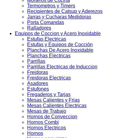
Morteros de Cocina
Termometros y Timers
Recipientes de Catsup y Aderezos
Jarras y Cucharas Medidoras
Porta Comandas
Ralladores
Equipos de Coccion y Acero Inoxidable
Estufas Electricas
Estufas y Equipos de Cocción
Planchas De Acero Inoxidable
Planchas Electricas
Parrillas
Parrillas Electricas de Induccion
Freidoras
Freidoras Electricas
Asadores
Estufones
Fregaderos y Tarjas
Mesas Calientes y Frias
Mesas Calientes Electricas
Mesas de Trabajo
Hornos de Conveccion
Hornos Combi
Hornos Electricos
Hornos