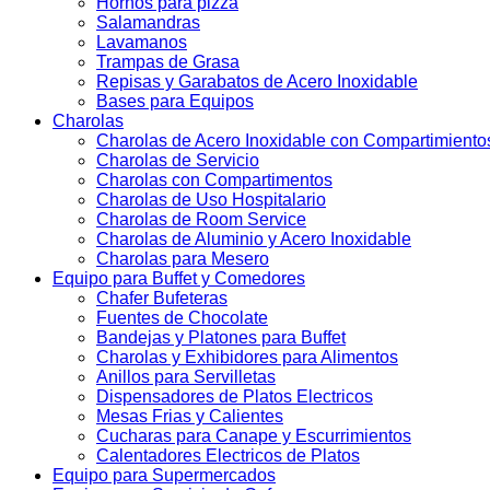
Hornos para pizza
Salamandras
Lavamanos
Trampas de Grasa
Repisas y Garabatos de Acero Inoxidable
Bases para Equipos
Charolas
Charolas de Acero Inoxidable con Compartimiento
Charolas de Servicio
Charolas con Compartimentos
Charolas de Uso Hospitalario
Charolas de Room Service
Charolas de Aluminio y Acero Inoxidable
Charolas para Mesero
Equipo para Buffet y Comedores
Chafer Bufeteras
Fuentes de Chocolate
Bandejas y Platones para Buffet
Charolas y Exhibidores para Alimentos
Anillos para Servilletas
Dispensadores de Platos Electricos
Mesas Frias y Calientes
Cucharas para Canape y Escurrimientos
Calentadores Electricos de Platos
Equipo para Supermercados