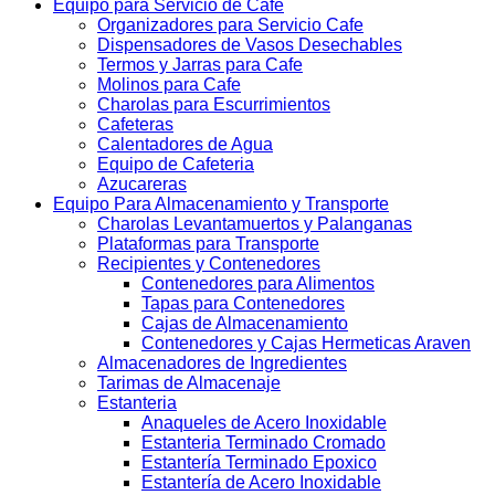
Equipo para Servicio de Cafe
Organizadores para Servicio Cafe
Dispensadores de Vasos Desechables
Termos y Jarras para Cafe
Molinos para Cafe
Charolas para Escurrimientos
Cafeteras
Calentadores de Agua
Equipo de Cafeteria
Azucareras
Equipo Para Almacenamiento y Transporte
Charolas Levantamuertos y Palanganas
Plataformas para Transporte
Recipientes y Contenedores
Contenedores para Alimentos
Tapas para Contenedores
Cajas de Almacenamiento
Contenedores y Cajas Hermeticas Araven
Almacenadores de Ingredientes
Tarimas de Almacenaje
Estanteria
Anaqueles de Acero Inoxidable
Estanteria Terminado Cromado
Estantería Terminado Epoxico
Estantería de Acero Inoxidable