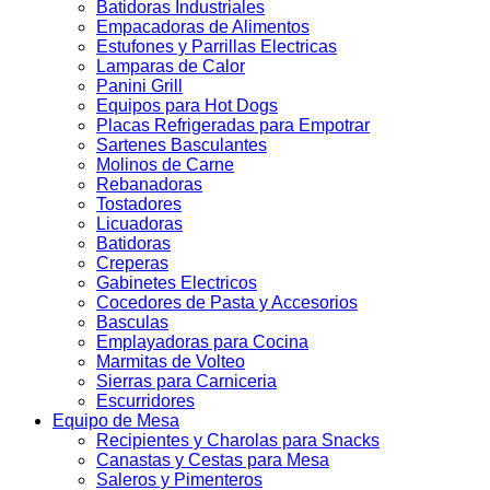
Batidoras Industriales
Empacadoras de Alimentos
Estufones y Parrillas Electricas
Lamparas de Calor
Panini Grill
Equipos para Hot Dogs
Placas Refrigeradas para Empotrar
Sartenes Basculantes
Molinos de Carne
Rebanadoras
Tostadores
Licuadoras
Batidoras
Creperas
Gabinetes Electricos
Cocedores de Pasta y Accesorios
Basculas
Emplayadoras para Cocina
Marmitas de Volteo
Sierras para Carniceria
Escurridores
Equipo de Mesa
Recipientes y Charolas para Snacks
Canastas y Cestas para Mesa
Saleros y Pimenteros