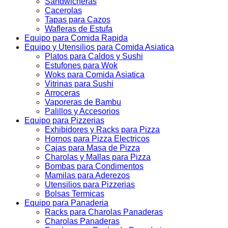
Sandwicheras
Cacerolas
Tapas para Cazos
Wafleras de Estufa
Equipo para Comida Rapida
Equipo y Utensilios para Comida Asiatica
Platos para Caldos y Sushi
Estufones para Wok
Woks para Comida Asiatica
Vitrinas para Sushi
Arroceras
Vaporeras de Bambu
Palillos y Accesorios
Equipo para Pizzerias
Exhibidores y Racks para Pizza
Hornos para Pizza Electricos
Cajas para Masa de Pizza
Charolas y Mallas para Pizza
Bombas para Condimentos
Mamilas para Aderezos
Utensilios para Pizzerias
Bolsas Termicas
Equipo para Panaderia
Racks para Charolas Panaderas
Charolas Panaderas