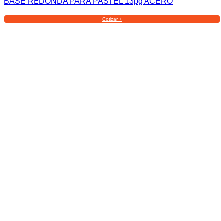
BASE REDONDA PARA PASTEL 13pg ACERO
Cotizar +