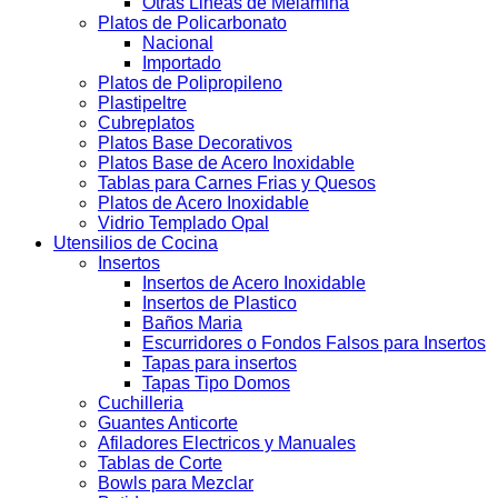
Otras Lineas de Melamina
Platos de Policarbonato
Nacional
Importado
Platos de Polipropileno
Plastipeltre
Cubreplatos
Platos Base Decorativos
Platos Base de Acero Inoxidable
Tablas para Carnes Frias y Quesos
Platos de Acero Inoxidable
Vidrio Templado Opal
Utensilios de Cocina
Insertos
Insertos de Acero Inoxidable
Insertos de Plastico
Baños Maria
Escurridores o Fondos Falsos para Insertos
Tapas para insertos
Tapas Tipo Domos
Cuchilleria
Guantes Anticorte
Afiladores Electricos y Manuales
Tablas de Corte
Bowls para Mezclar