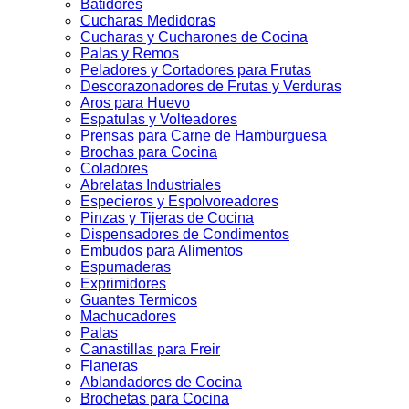
Batidores
Cucharas Medidoras
Cucharas y Cucharones de Cocina
Palas y Remos
Peladores y Cortadores para Frutas
Descorazonadores de Frutas y Verduras
Aros para Huevo
Espatulas y Volteadores
Prensas para Carne de Hamburguesa
Brochas para Cocina
Coladores
Abrelatas Industriales
Especieros y Espolvoreadores
Pinzas y Tijeras de Cocina
Dispensadores de Condimentos
Embudos para Alimentos
Espumaderas
Exprimidores
Guantes Termicos
Machucadores
Palas
Canastillas para Freir
Flaneras
Ablandadores de Cocina
Brochetas para Cocina