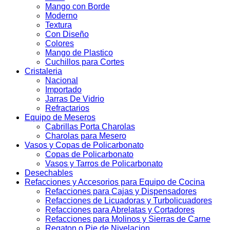
Mango con Borde
Moderno
Textura
Con Diseño
Colores
Mango de Plastico
Cuchillos para Cortes
Cristaleria
Nacional
Importado
Jarras De Vidrio
Refractarios
Equipo de Meseros
Cabrillas Porta Charolas
Charolas para Mesero
Vasos y Copas de Policarbonato
Copas de Policarbonato
Vasos y Tarros de Policarbonato
Desechables
Refacciones y Accesorios para Equipo de Cocina
Refacciones para Cajas y Dispensadores
Refacciones de Licuadoras y Turbolicuadores
Refacciones para Abrelatas y Cortadores
Refacciones para Molinos y Sierras de Carne
Regaton o Pie de Nivelacion