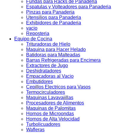
Fundas para Racks de Panaderia
Espatulas y Volteadores para Panaderia
Pinzas para Panaderia
Utensilios para Panaderia
Exhibidores de Panaderia
vacio
Reposteria
Equipo de Cocina
Trituradoras de Hielo
Maquina para Hacer Helado
Batidoras para Malteadas
Barras Refrigeradas para Encimera
Extractores de Jugo
Deshidratadores
Empacadoras al Vacio
Embutidores
Cepillos Electricos para Vasos
Termocirculadores
Maquinas Lavavajillas
Procesadores de Alimentos
Maquinas de Palomitas
Hornos de Microondas
Hornos de Alta Velocidad
Turbolicuadores
Wafleras