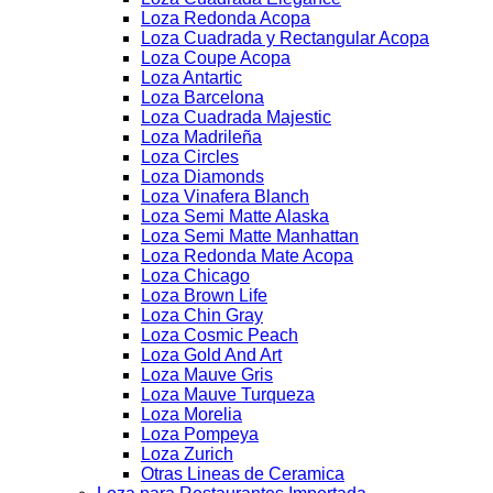
Loza Redonda Acopa
Loza Cuadrada y Rectangular Acopa
Loza Coupe Acopa
Loza Antartic
Loza Barcelona
Loza Cuadrada Majestic
Loza Madrileña
Loza Circles
Loza Diamonds
Loza Vinafera Blanch
Loza Semi Matte Alaska
Loza Semi Matte Manhattan
Loza Redonda Mate Acopa
Loza Chicago
Loza Brown Life
Loza Chin Gray
Loza Cosmic Peach
Loza Gold And Art
Loza Mauve Gris
Loza Mauve Turqueza
Loza Morelia
Loza Pompeya
Loza Zurich
Otras Lineas de Ceramica