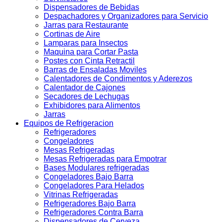
Dispensadores de Bebidas
Despachadores y Organizadores para Servicio
Jarras para Restaurante
Cortinas de Aire
Lamparas para Insectos
Maquina para Cortar Pasta
Postes con Cinta Retractil
Barras de Ensaladas Moviles
Calentadores de Condimentos y Aderezos
Calentador de Cajones
Secadores de Lechugas
Exhibidores para Alimentos
Jarras
Equipos de Refrigeracion
Refrigeradores
Congeladores
Mesas Refrigeradas
Mesas Refrigeradas para Empotrar
Bases Modulares refrigeradas
Congeladores Bajo Barra
Congeladores Para Helados
Vitrinas Refrigeradas
Refrigeradores Bajo Barra
Refrigeradores Contra Barra
Dispensadores de Cerveza