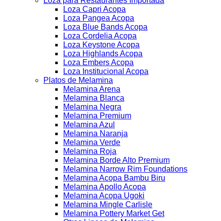
Loza para Restaurantes Importada
Loza Capri Acopa
Loza Pangea Acopa
Loza Blue Bands Acopa
Loza Cordelia Acopa
Loza Keystone Acopa
Loza Highlands Acopa
Loza Embers Acopa
Loza Institucional Acopa
Platos de Melamina
Melamina Arena
Melamina Blanca
Melamina Negra
Melamina Premium
Melamina Azul
Melamina Naranja
Melamina Verde
Melamina Roja
Melamina Borde Alto Premium
Melamina Narrow Rim Foundations
Melamina Acopa Bambu Biru
Melamina Apollo Acopa
Melamina Acopa Ugoki
Melamina Mingle Carlisle
Melamina Pottery Market Get