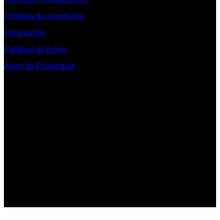
Políticas de reembolso
Facturación
Políticas de Envío
Aviso de Privacidad
Contacto y Redes Sociales
Telefonos de Contacto 33 36153128 y 33 38258014
Whats App de Contacto 33 23851294
Nuestro Show Room:
Av. Vallarta 3233 Int. 10-D
Col. Vallarta Poniente
44110
Guadalajara, Jal.