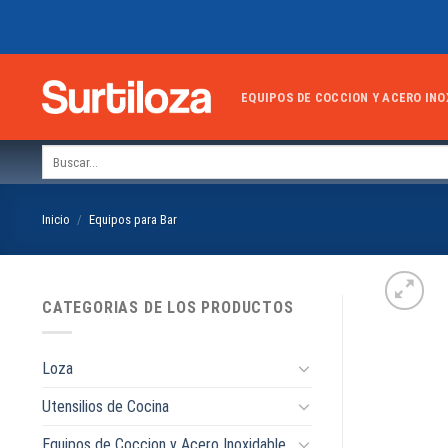
Skip
to
content
EQUIPOS DE COCCION Y ACERO INO
Buscar
por:
Inicio
/
Equipos para Bar
CATEGORIAS DE LOS PRODUCTOS
Loza
Utensilios de Cocina
Equipos de Coccion y Acero Inoxidable