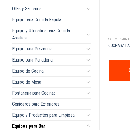
Ollas y Sartenes
Equipo para Comida Rapida
Equipo y Utensilios para Comida
Asiatica
SKU: MCBARRIEL42
SKU: MCCAIBAR
 INOX PARA HIELO
RIEL PARA BAR AI 42pg
CUCHARA PAR
Equipo para Pizzerias
9
Equipo para Panaderia
COTIZAR +
Equipo de Cocina
IZAR +
Equipo de Mesa
Fontaneria para Cocinas
Ceniceros para Exteriores
Equipo y Productos para Limpieza
Equipos para Bar