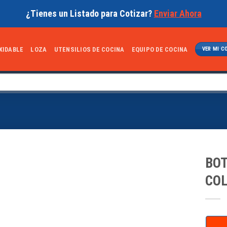
¿Tienes un Listado para Cotizar?
Enviar Ahora
XIDABLE
LOZA
UTENSILIOS DE COCINA
EQUIPO DE COCINA
VER MI C
BOT
COL