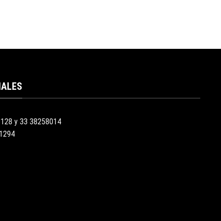
IALES
3128 y 33 38258014
51294