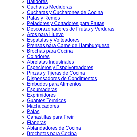
Batidores
Cucharas Medidoras
Cucharas y Cucharones de Cocina
Palas y Remos
Peladores y Cortadores para Frutas
Descorazonadores de Frutas y Verduras
Aros para Huevo
Espatulas y Volteadores
Prensas para Carne de Hamburguesa
Brochas para Cocina
Coladores
Abrelatas Industriales
Especieros y Espolvoreadores
Pinzas y Tijeras de Cocina
Dispensadores de Condimentos
Embudos para Alimentos
Espumaderas
Exprimidores
Guantes Termicos
Machucadores
Palas
Canastillas para Freir
Flaneras
Ablandadores de Cocina
Brochetas para Cocina