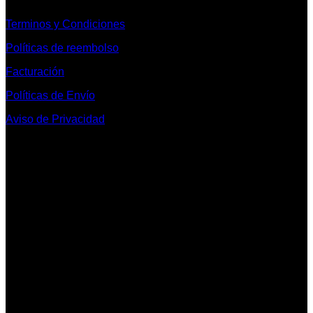
Terminos y Condiciones
Políticas de reembolso
Facturación
Políticas de Envío
Aviso de Privacidad
Contacto y Redes Sociales
Telefonos de Contacto 33 36153128 y 33 38258014
Whats App de Contacto 33 23851294
Nuestro Show Room:
Av. Vallarta 3233 Int. 10-D
Col. Vallarta Poniente
44110
Guadalajara, Jal.