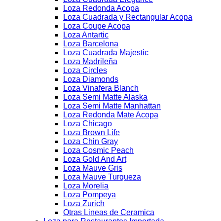
Loza Redonda Acopa
Loza Cuadrada y Rectangular Acopa
Loza Coupe Acopa
Loza Antartic
Loza Barcelona
Loza Cuadrada Majestic
Loza Madrileña
Loza Circles
Loza Diamonds
Loza Vinafera Blanch
Loza Semi Matte Alaska
Loza Semi Matte Manhattan
Loza Redonda Mate Acopa
Loza Chicago
Loza Brown Life
Loza Chin Gray
Loza Cosmic Peach
Loza Gold And Art
Loza Mauve Gris
Loza Mauve Turqueza
Loza Morelia
Loza Pompeya
Loza Zurich
Otras Lineas de Ceramica