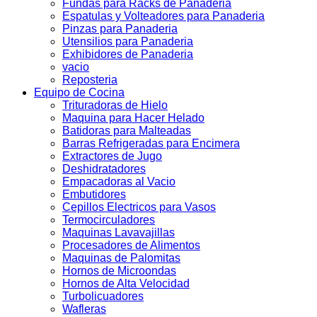
Fundas para Racks de Panaderia
Espatulas y Volteadores para Panaderia
Pinzas para Panaderia
Utensilios para Panaderia
Exhibidores de Panaderia
vacio
Reposteria
Equipo de Cocina
Trituradoras de Hielo
Maquina para Hacer Helado
Batidoras para Malteadas
Barras Refrigeradas para Encimera
Extractores de Jugo
Deshidratadores
Empacadoras al Vacio
Embutidores
Cepillos Electricos para Vasos
Termocirculadores
Maquinas Lavavajillas
Procesadores de Alimentos
Maquinas de Palomitas
Hornos de Microondas
Hornos de Alta Velocidad
Turbolicuadores
Wafleras