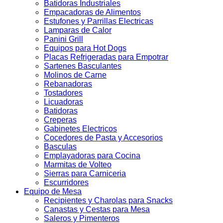
Batidoras Industriales
Empacadoras de Alimentos
Estufones y Parrillas Electricas
Lamparas de Calor
Panini Grill
Equipos para Hot Dogs
Placas Refrigeradas para Empotrar
Sartenes Basculantes
Molinos de Carne
Rebanadoras
Tostadores
Licuadoras
Batidoras
Creperas
Gabinetes Electricos
Cocedores de Pasta y Accesorios
Basculas
Emplayadoras para Cocina
Marmitas de Volteo
Sierras para Carniceria
Escurridores
Equipo de Mesa
Recipientes y Charolas para Snacks
Canastas y Cestas para Mesa
Saleros y Pimenteros