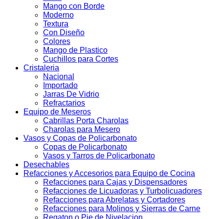
Mango con Borde
Moderno
Textura
Con Diseño
Colores
Mango de Plastico
Cuchillos para Cortes
Cristaleria
Nacional
Importado
Jarras De Vidrio
Refractarios
Equipo de Meseros
Cabrillas Porta Charolas
Charolas para Mesero
Vasos y Copas de Policarbonato
Copas de Policarbonato
Vasos y Tarros de Policarbonato
Desechables
Refacciones y Accesorios para Equipo de Cocina
Refacciones para Cajas y Dispensadores
Refacciones de Licuadoras y Turbolicuadores
Refacciones para Abrelatas y Cortadores
Refacciones para Molinos y Sierras de Carne
Regaton o Pie de Nivelacion