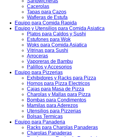
Sandwicheras
Cacerolas
Tapas para Cazos
Wafleras de Estufa
Equipo para Comida Rapida
Equipo y Utensilios para Comida Asiatica
Platos para Caldos y Sushi
Estufones para Wok
Woks para Comida Asiatica
Vitrinas para Sushi
Arroceras
Vaporeras de Bambu
Palillos y Accesorios
Equipo para Pizzerias
Exhibidores y Racks para Pizza
Hornos para Pizza Electricos
Cajas para Masa de Pizza
Charolas y Mallas para Pizza
Bombas para Condimentos
Mamilas para Aderezos
Utensilios para Pizzerias
Bolsas Termicas
Equipo para Panaderia
Racks para Charolas Panaderas
Charolas Panaderas