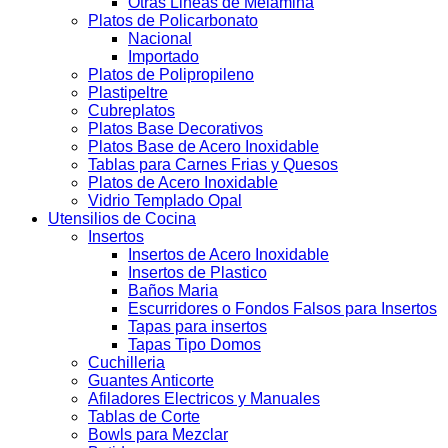
Otras Lineas de Melamina
Platos de Policarbonato
Nacional
Importado
Platos de Polipropileno
Plastipeltre
Cubreplatos
Platos Base Decorativos
Platos Base de Acero Inoxidable
Tablas para Carnes Frias y Quesos
Platos de Acero Inoxidable
Vidrio Templado Opal
Utensilios de Cocina
Insertos
Insertos de Acero Inoxidable
Insertos de Plastico
Baños Maria
Escurridores o Fondos Falsos para Insertos
Tapas para insertos
Tapas Tipo Domos
Cuchilleria
Guantes Anticorte
Afiladores Electricos y Manuales
Tablas de Corte
Bowls para Mezclar