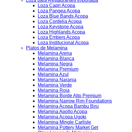
Loza para Restaurantes Importada
Loza Capri Acopa
Loza Pangea Acopa
Loza Blue Bands Acopa
Loza Cordelia Acopa
Loza Keystone Acopa
Loza Highlands Acopa
Loza Embers Acopa
Loza Institucional Acopa
Platos de Melamina
Melamina Arena
Melamina Blanca
Melamina Negra
Melamina Premium
Melamina Azul
Melamina Naranja
Melamina Verde
Melamina Roja
Melamina Borde Alto Premium
Melamina Narrow Rim Foundations
Melamina Acopa Bambu Biru
Melamina Apollo Acopa
Melamina Acopa Ugoki
Melamina Mingle Carlisle
Melamina Pottery Market Get