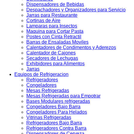
Dispensadores de Bebidas
Despachadores y Organizadores para Servicio
Jarras para Restaurante
Cortinas de Aire
Lamparas para Insectos
Maquina para Cortar Pasta
Postes con Cinta Retractil
Barras de Ensaladas Moviles
Calentadores de Condimentos y Aderezos
Calentador de Cajones
Secadores de Lechugas
Exhibidores para Alimentos
Jarras
Equipos de Refrigeracion
Refrigeradores
Congeladores
Mesas Refrigeradas
Mesas Refrigeradas para Empotrar
Bases Modulares refrigeradas
Congeladores Bajo Barra
Congeladores Para Helados
Vitrinas Refrigeradas
Refrigeradores Bajo Barra
Refrigeradores Contra Barra
Dispensadores de Cerveza