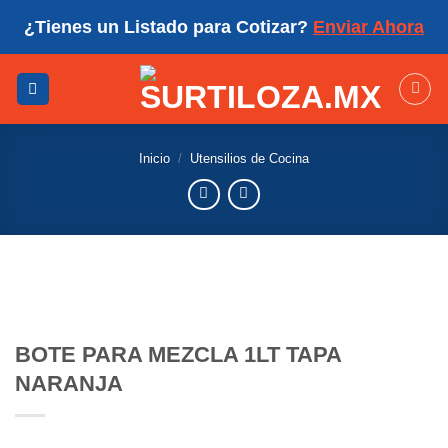
Skip
¿Tienes un Listado para Cotizar?
Enviar Ahora
to
content
Inicio
/
Utensilios de Cocina
BOTE PARA MEZCLA 1LT TAPA
NARANJA