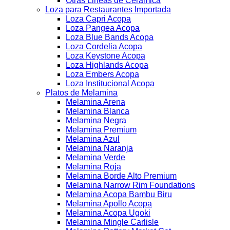
Otras Lineas de Ceramica
Loza para Restaurantes Importada
Loza Capri Acopa
Loza Pangea Acopa
Loza Blue Bands Acopa
Loza Cordelia Acopa
Loza Keystone Acopa
Loza Highlands Acopa
Loza Embers Acopa
Loza Institucional Acopa
Platos de Melamina
Melamina Arena
Melamina Blanca
Melamina Negra
Melamina Premium
Melamina Azul
Melamina Naranja
Melamina Verde
Melamina Roja
Melamina Borde Alto Premium
Melamina Narrow Rim Foundations
Melamina Acopa Bambu Biru
Melamina Apollo Acopa
Melamina Acopa Ugoki
Melamina Mingle Carlisle