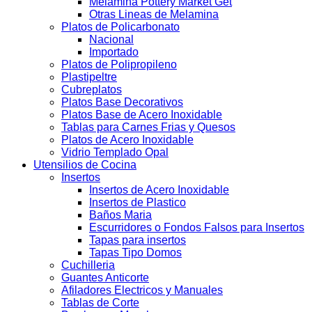
Melamina Pottery Market Get
Otras Lineas de Melamina
Platos de Policarbonato
Nacional
Importado
Platos de Polipropileno
Plastipeltre
Cubreplatos
Platos Base Decorativos
Platos Base de Acero Inoxidable
Tablas para Carnes Frias y Quesos
Platos de Acero Inoxidable
Vidrio Templado Opal
Utensilios de Cocina
Insertos
Insertos de Acero Inoxidable
Insertos de Plastico
Baños Maria
Escurridores o Fondos Falsos para Insertos
Tapas para insertos
Tapas Tipo Domos
Cuchilleria
Guantes Anticorte
Afiladores Electricos y Manuales
Tablas de Corte