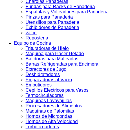
Charolas Panaderas
Fundas para Racks de Panaderia
Espatulas y Volteadores para Panaderia
Pinzas para Panaderia
Utensilios para Panaderia
Exhibidores de Panaderia
vacio
Reposteria
Equipo de Cocina
Trituradoras de Hielo
Maquina para Hacer Helado
Batidoras para Malteadas
Barras Refrigeradas para Encimera
Extractores de Jugo
Deshidratadores
Empacadoras al Vacio
Embutidores
Cepillos Electricos para Vasos
Termocirculadores
Maquinas Lavavajillas
Procesadores de Alimentos
Maquinas de Palomitas
Hornos de Microondas
Hornos de Alta Velocidad
Turbolicuadores