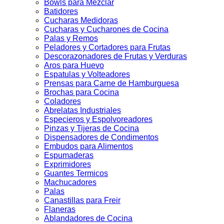
Bowls para Mezclar
Batidores
Cucharas Medidoras
Cucharas y Cucharones de Cocina
Palas y Remos
Peladores y Cortadores para Frutas
Descorazonadores de Frutas y Verduras
Aros para Huevo
Espatulas y Volteadores
Prensas para Carne de Hamburguesa
Brochas para Cocina
Coladores
Abrelatas Industriales
Especieros y Espolvoreadores
Pinzas y Tijeras de Cocina
Dispensadores de Condimentos
Embudos para Alimentos
Espumaderas
Exprimidores
Guantes Termicos
Machucadores
Palas
Canastillas para Freir
Flaneras
Ablandadores de Cocina