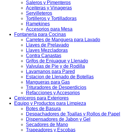
Saleros y Pimenteros
Aceiteras y Vinageras
Servilleteros
Tortilleros y Tortilladoras
Ramekines
Accesorios para Mesa
Fontaneria para Cocinas
Carretes de Manguera para Lavado
Llaves de Prelavado
Llaves Mezcladoras
Contra Canastas
Grifos de Enjuague y Llenado
Valvulas de Pie y de Rodilla
Lavamanos para Pared
Estacion de Llenado de Botellas
Mangueras para Gas
Trituradores de Desperdicios
Refacciones y Accesorios
Ceniceros para Exteriores
Equipo y Productos para Limpieza
Botes de Basura
Despachadores de Toallas y Rollos de Papel
Dispensadores de Jabon y Gel
Secadores de Mano
Trapeadores y Escobas