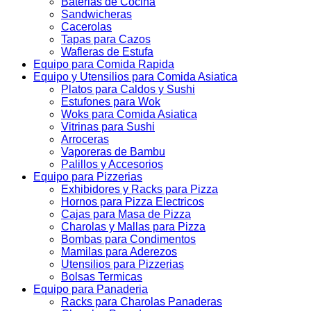
Baterias de Cocina
Sandwicheras
Cacerolas
Tapas para Cazos
Wafleras de Estufa
Equipo para Comida Rapida
Equipo y Utensilios para Comida Asiatica
Platos para Caldos y Sushi
Estufones para Wok
Woks para Comida Asiatica
Vitrinas para Sushi
Arroceras
Vaporeras de Bambu
Palillos y Accesorios
Equipo para Pizzerias
Exhibidores y Racks para Pizza
Hornos para Pizza Electricos
Cajas para Masa de Pizza
Charolas y Mallas para Pizza
Bombas para Condimentos
Mamilas para Aderezos
Utensilios para Pizzerias
Bolsas Termicas
Equipo para Panaderia
Racks para Charolas Panaderas