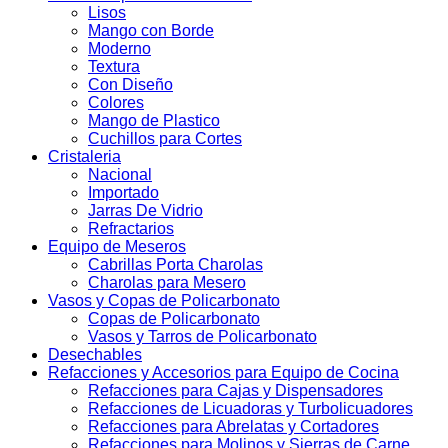
Lisos
Mango con Borde
Moderno
Textura
Con Diseño
Colores
Mango de Plastico
Cuchillos para Cortes
Cristaleria
Nacional
Importado
Jarras De Vidrio
Refractarios
Equipo de Meseros
Cabrillas Porta Charolas
Charolas para Mesero
Vasos y Copas de Policarbonato
Copas de Policarbonato
Vasos y Tarros de Policarbonato
Desechables
Refacciones y Accesorios para Equipo de Cocina
Refacciones para Cajas y Dispensadores
Refacciones de Licuadoras y Turbolicuadores
Refacciones para Abrelatas y Cortadores
Refacciones para Molinos y Sierras de Carne