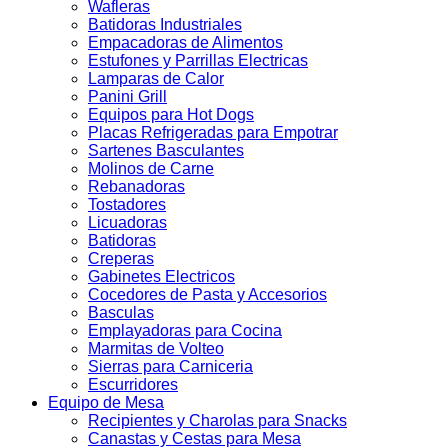
Wafleras
Batidoras Industriales
Empacadoras de Alimentos
Estufones y Parrillas Electricas
Lamparas de Calor
Panini Grill
Equipos para Hot Dogs
Placas Refrigeradas para Empotrar
Sartenes Basculantes
Molinos de Carne
Rebanadoras
Tostadores
Licuadoras
Batidoras
Creperas
Gabinetes Electricos
Cocedores de Pasta y Accesorios
Basculas
Emplayadoras para Cocina
Marmitas de Volteo
Sierras para Carniceria
Escurridores
Equipo de Mesa
Recipientes y Charolas para Snacks
Canastas y Cestas para Mesa