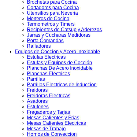
Brochetas para Cocina
Cortadores para Cocina
Utensilios para Neveria
Morteros de Cocina
Termometros y Timers
Recipientes de Catsup y Aderezos
Jarras y Cucharas Medidoras
Porta Comandas
Ralladores
Equipos de Coccion y Acero Inoxidable
Estufas Electricas
Estufas y Equipos de Cocción
Planchas De Acero Inoxidable
Planchas Electricas
Parrillas
Parrillas Electricas de Induccion
Freidoras
Freidoras Electricas
Asadores
Estufones
Fregaderos y Tarjas
Mesas Calientes y Frias
Mesas Calientes Electricas
Mesas de Trabajo
Hornos de Conveccion