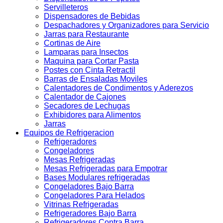
Servilleteros
Dispensadores de Bebidas
Despachadores y Organizadores para Servicio
Jarras para Restaurante
Cortinas de Aire
Lamparas para Insectos
Maquina para Cortar Pasta
Postes con Cinta Retractil
Barras de Ensaladas Moviles
Calentadores de Condimentos y Aderezos
Calentador de Cajones
Secadores de Lechugas
Exhibidores para Alimentos
Jarras
Equipos de Refrigeracion
Refrigeradores
Congeladores
Mesas Refrigeradas
Mesas Refrigeradas para Empotrar
Bases Modulares refrigeradas
Congeladores Bajo Barra
Congeladores Para Helados
Vitrinas Refrigeradas
Refrigeradores Bajo Barra
Refrigeradores Contra Barra