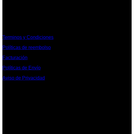
Informacion Legal y Soporte
Terminos y Condiciones
Políticas de reembolso
Facturación
Políticas de Envío
Aviso de Privacidad
Contacto y Redes Sociales
Telefonos de Contacto 33 36153128 y 33 38258014
Whats App de Contacto 33 23851294
Nuestro Show Room:
Av. Vallarta 3233 Int. 10-D
Col. Vallarta Poniente
44110