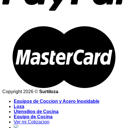
Copyright 2026 ©
Surtiloza
Equipos de Coccion y Acero Inoxidable
Loza
Utensilios de Cocina
Equipo de Cocina
Ver mi Cotizacion