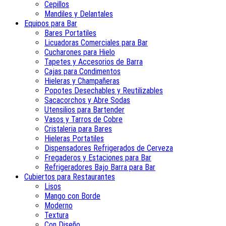
Cepillos
Mandiles y Delantales
Equipos para Bar
Bares Portatiles
Licuadoras Comerciales para Bar
Cucharones para Hielo
Tapetes y Accesorios de Barra
Cajas para Condimentos
Hieleras y Champañeras
Popotes Desechables y Reutilizables
Sacacorchos y Abre Sodas
Utensilios para Bartender
Vasos y Tarros de Cobre
Cristaleria para Bares
Hieleras Portatiles
Dispensadores Refrigerados de Cerveza
Fregaderos y Estaciones para Bar
Refrigeradores Bajo Barra para Bar
Cubiertos para Restaurantes
Lisos
Mango con Borde
Moderno
Textura
Con Diseño