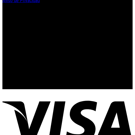
Aviso de Privacidad
Contacto y Redes Sociales
Telefonos de Contacto 33 36153128 y 33 38258014
Whats App de Contacto 33 23851294
Nuestro Show Room:
Av. Vallarta 3233 Int. 10-D
Col. Vallarta Poniente
44110
Guadalajara, Jal.