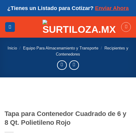
Skip
¿Tienes un Listado para Cotizar?
Enviar Ahora
to
content
Inicio
/
Equipo Para Almacenamiento y Transporte
/
Recipientes y
Contenedores
Tapa para Contenedor Cuadrado de 6 y
8 Qt. Polietileno Rojo