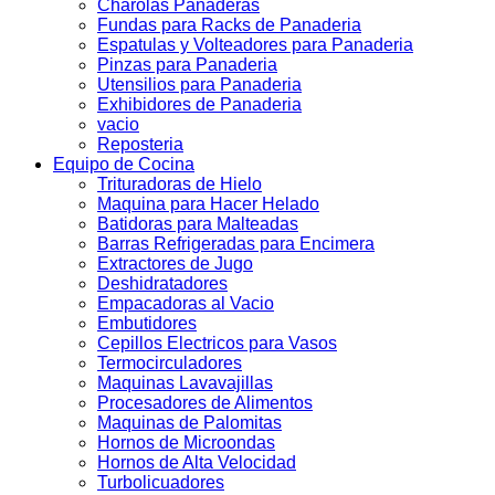
Charolas Panaderas
Fundas para Racks de Panaderia
Espatulas y Volteadores para Panaderia
Pinzas para Panaderia
Utensilios para Panaderia
Exhibidores de Panaderia
vacio
Reposteria
Equipo de Cocina
Trituradoras de Hielo
Maquina para Hacer Helado
Batidoras para Malteadas
Barras Refrigeradas para Encimera
Extractores de Jugo
Deshidratadores
Empacadoras al Vacio
Embutidores
Cepillos Electricos para Vasos
Termocirculadores
Maquinas Lavavajillas
Procesadores de Alimentos
Maquinas de Palomitas
Hornos de Microondas
Hornos de Alta Velocidad
Turbolicuadores