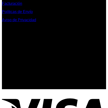
Facturación
Políticas de Envío
Aviso de Privacidad
Contacto y Redes Sociales
Telefonos de Contacto 33 36153128 y 33 38258014
Whats App de Contacto 33 23851294
Nuestro Show Room:
Av. Vallarta 3233 Int. 10-D
Col. Vallarta Poniente
44110
Guadalajara, Jal.