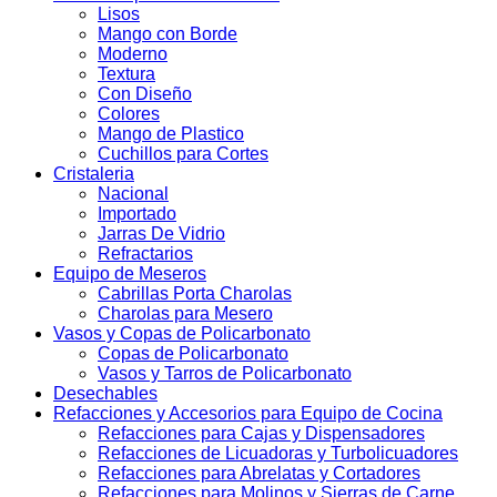
Lisos
Mango con Borde
Moderno
Textura
Con Diseño
Colores
Mango de Plastico
Cuchillos para Cortes
Cristaleria
Nacional
Importado
Jarras De Vidrio
Refractarios
Equipo de Meseros
Cabrillas Porta Charolas
Charolas para Mesero
Vasos y Copas de Policarbonato
Copas de Policarbonato
Vasos y Tarros de Policarbonato
Desechables
Refacciones y Accesorios para Equipo de Cocina
Refacciones para Cajas y Dispensadores
Refacciones de Licuadoras y Turbolicuadores
Refacciones para Abrelatas y Cortadores
Refacciones para Molinos y Sierras de Carne