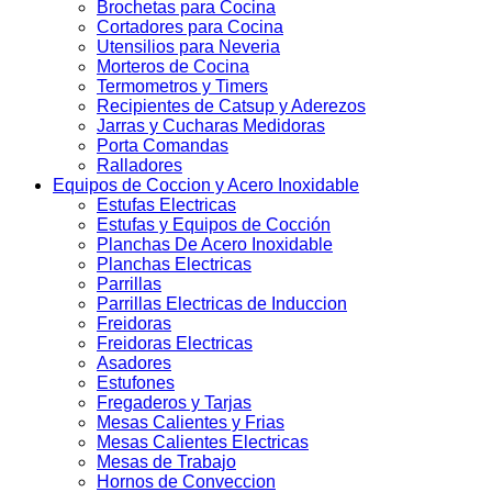
Brochetas para Cocina
Cortadores para Cocina
Utensilios para Neveria
Morteros de Cocina
Termometros y Timers
Recipientes de Catsup y Aderezos
Jarras y Cucharas Medidoras
Porta Comandas
Ralladores
Equipos de Coccion y Acero Inoxidable
Estufas Electricas
Estufas y Equipos de Cocción
Planchas De Acero Inoxidable
Planchas Electricas
Parrillas
Parrillas Electricas de Induccion
Freidoras
Freidoras Electricas
Asadores
Estufones
Fregaderos y Tarjas
Mesas Calientes y Frias
Mesas Calientes Electricas
Mesas de Trabajo
Hornos de Conveccion