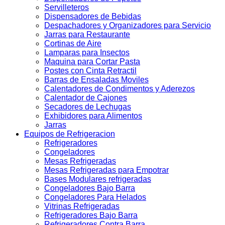
Servilleteros
Dispensadores de Bebidas
Despachadores y Organizadores para Servicio
Jarras para Restaurante
Cortinas de Aire
Lamparas para Insectos
Maquina para Cortar Pasta
Postes con Cinta Retractil
Barras de Ensaladas Moviles
Calentadores de Condimentos y Aderezos
Calentador de Cajones
Secadores de Lechugas
Exhibidores para Alimentos
Jarras
Equipos de Refrigeracion
Refrigeradores
Congeladores
Mesas Refrigeradas
Mesas Refrigeradas para Empotrar
Bases Modulares refrigeradas
Congeladores Bajo Barra
Congeladores Para Helados
Vitrinas Refrigeradas
Refrigeradores Bajo Barra
Refrigeradores Contra Barra