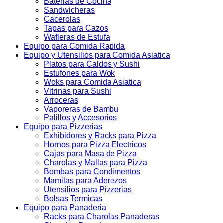
Baterias de Cocina
Sandwicheras
Cacerolas
Tapas para Cazos
Wafleras de Estufa
Equipo para Comida Rapida
Equipo y Utensilios para Comida Asiatica
Platos para Caldos y Sushi
Estufones para Wok
Woks para Comida Asiatica
Vitrinas para Sushi
Arroceras
Vaporeras de Bambu
Palillos y Accesorios
Equipo para Pizzerias
Exhibidores y Racks para Pizza
Hornos para Pizza Electricos
Cajas para Masa de Pizza
Charolas y Mallas para Pizza
Bombas para Condimentos
Mamilas para Aderezos
Utensilios para Pizzerias
Bolsas Termicas
Equipo para Panaderia
Racks para Charolas Panaderas