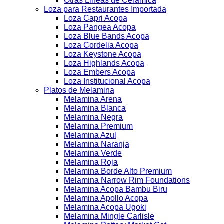
Otras Lineas de Ceramica
Loza para Restaurantes Importada
Loza Capri Acopa
Loza Pangea Acopa
Loza Blue Bands Acopa
Loza Cordelia Acopa
Loza Keystone Acopa
Loza Highlands Acopa
Loza Embers Acopa
Loza Institucional Acopa
Platos de Melamina
Melamina Arena
Melamina Blanca
Melamina Negra
Melamina Premium
Melamina Azul
Melamina Naranja
Melamina Verde
Melamina Roja
Melamina Borde Alto Premium
Melamina Narrow Rim Foundations
Melamina Acopa Bambu Biru
Melamina Apollo Acopa
Melamina Acopa Ugoki
Melamina Mingle Carlisle