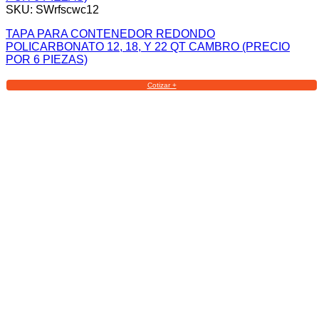
SKU: SWrfscwc12
TAPA PARA CONTENEDOR REDONDO
POLICARBONATO 12, 18, Y 22 QT CAMBRO (PRECIO
POR 6 PIEZAS)
Cotizar +