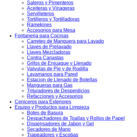
Saleros y Pimenteros
Aceiteras y Vinageras
Servilleteros
Tortilleros y Tortilladoras
Ramekines
Accesorios para Mesa
Fontaneria para Cocinas
Carretes de Manguera para Lavado
Llaves de Prelavado
Llaves Mezcladoras
Contra Canastas
Grifos de Enjuague y Llenado
Valvulas de Pie y de Rodilla
Lavamanos para Pared
Estacion de Llenado de Botellas
Mangueras para Gas
Trituradores de Desperdicios
Refacciones y Accesorios
Ceniceros para Exteriores
Equipo y Productos para Limpieza
Botes de Basura
Despachadores de Toallas y Rollos de Papel
Dispensadores de Jabon y Gel
Secadores de Mano
Trapeadores y Escobas