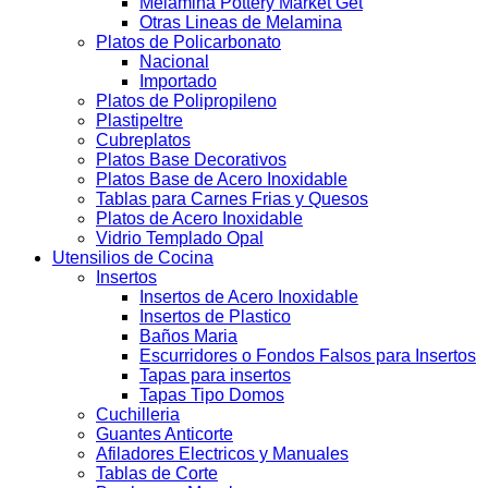
Melamina Pottery Market Get
Otras Lineas de Melamina
Platos de Policarbonato
Nacional
Importado
Platos de Polipropileno
Plastipeltre
Cubreplatos
Platos Base Decorativos
Platos Base de Acero Inoxidable
Tablas para Carnes Frias y Quesos
Platos de Acero Inoxidable
Vidrio Templado Opal
Utensilios de Cocina
Insertos
Insertos de Acero Inoxidable
Insertos de Plastico
Baños Maria
Escurridores o Fondos Falsos para Insertos
Tapas para insertos
Tapas Tipo Domos
Cuchilleria
Guantes Anticorte
Afiladores Electricos y Manuales
Tablas de Corte