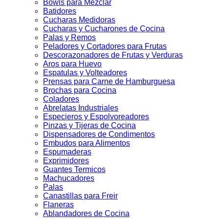
Bowls para Mezclar
Batidores
Cucharas Medidoras
Cucharas y Cucharones de Cocina
Palas y Remos
Peladores y Cortadores para Frutas
Descorazonadores de Frutas y Verduras
Aros para Huevo
Espatulas y Volteadores
Prensas para Carne de Hamburguesa
Brochas para Cocina
Coladores
Abrelatas Industriales
Especieros y Espolvoreadores
Pinzas y Tijeras de Cocina
Dispensadores de Condimentos
Embudos para Alimentos
Espumaderas
Exprimidores
Guantes Termicos
Machucadores
Palas
Canastillas para Freir
Flaneras
Ablandadores de Cocina