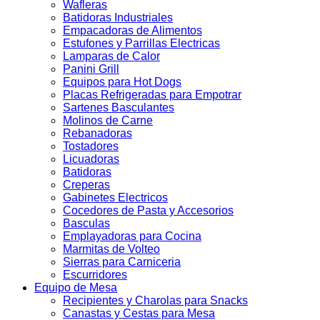
Wafleras
Batidoras Industriales
Empacadoras de Alimentos
Estufones y Parrillas Electricas
Lamparas de Calor
Panini Grill
Equipos para Hot Dogs
Placas Refrigeradas para Empotrar
Sartenes Basculantes
Molinos de Carne
Rebanadoras
Tostadores
Licuadoras
Batidoras
Creperas
Gabinetes Electricos
Cocedores de Pasta y Accesorios
Basculas
Emplayadoras para Cocina
Marmitas de Volteo
Sierras para Carniceria
Escurridores
Equipo de Mesa
Recipientes y Charolas para Snacks
Canastas y Cestas para Mesa