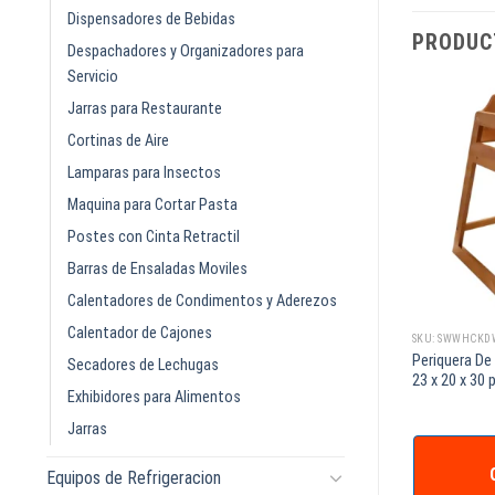
Dispensadores de Bebidas
PRODUC
Despachadores y Organizadores para
Servicio
Jarras para Restaurante
Cortinas de Aire
Lamparas para Insectos
Maquina para Cortar Pasta
Postes con Cinta Retractil
Barras de Ensaladas Moviles
Calentadores de Condimentos y Aderezos
Calentador de Cajones
SKU: SW8950DGYKD
SKU: SWWHCK
PERIQUERA DE PLASTICO PARA BEBE
Periquera De
TICO
Secadores de Lechugas
KB950-01-KD SIN RUEDAS SIN
23 x 20 x 30
Exhibidores para Alimentos
CHAROLA KOALA
Jarras
IZAR +
Equipos de Refrigeracion
COTIZAR +