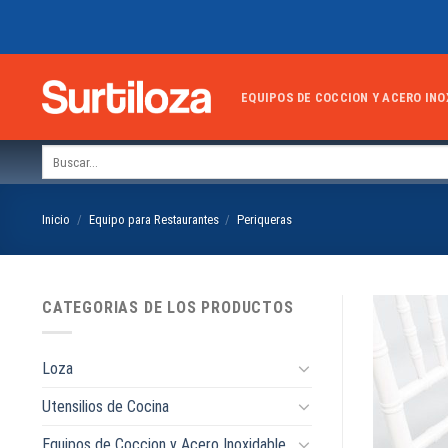
Skip
to
content
EQUIPOS DE COCCION Y ACERO INO
Buscar
por:
Inicio
/
Equipo para Restaurantes
/
Periqueras
CATEGORIAS DE LOS PRODUCTOS
Loza
Utensilios de Cocina
Equipos de Coccion y Acero Inoxidable