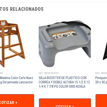
TOS RELACIONADOS
DWN
SKU: SWKB854SGY
SKU: SWW
 Madera Color Cafe Nuez
SILLA BOOSTER DE PLASTICO CON
Periquer
 pg Desarmada Lancaster
CORREA Y DOBLE ALTURA 15 1/2 X 12
20 x 30
1/4 X 7 7/8 PG COLOR GRIS KOALA
COTIZAR +
COTIZAR +