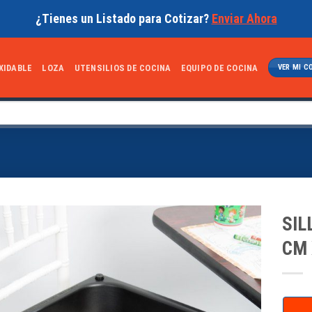
¿Tienes un Listado para Cotizar?
Enviar Ahora
XIDABLE
LOZA
UTENSILIOS DE COCINA
EQUIPO DE COCINA
VER MI C
SIL
CM 