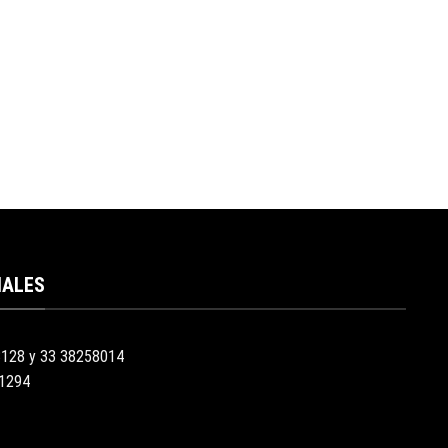
IALES
3128 y 33 38258014
51294