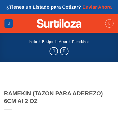
Skip
¿Tienes un Listado para Cotizar?
Enviar Ahora
to
content
Inicio
/
Equipo de Mesa
/
Ramekines
RAMEKIN (TAZON PARA ADEREZO)
6CM AI 2 OZ