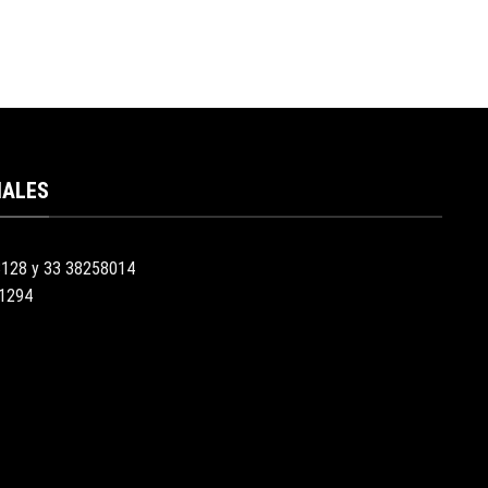
IALES
3128 y 33 38258014
51294