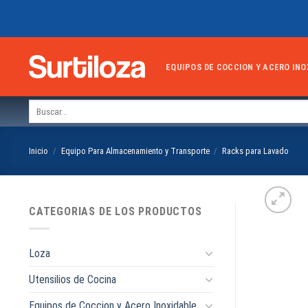
Skip
to
content
EQUIPOS DE COCCION Y ACERO INO
Buscar
por:
Inicio
/
Equipo Para Almacenamiento y Transporte
/
Racks para Lavado
CATEGORIAS DE LOS PRODUCTOS
Loza
Utensilios de Cocina
Equipos de Coccion y Acero Inoxidable