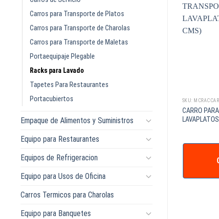
Carros para Transporte de Platos
Carros para Transporte de Charolas
Carros para Transporte de Maletas
Portaequipaje Plegable
Racks para Lavado
Tapetes Para Restaurantes
Portacubiertos
SKU: MCRACPL64
SKU: MCRACCA
 RACK DE 30
CARRO PARA
RACK P/PLATOS 50*50CMS 64 COMP
S GRIS CAMBRO
LAVAPLATOS 
Empaque de Alimentos y Suministros
PIEZAS)
Equipo para Restaurantes
COTIZAR +
Equipos de Refrigeracion
IZAR +
Equipo para Usos de Oficina
Carros Termicos para Charolas
Equipo para Banquetes