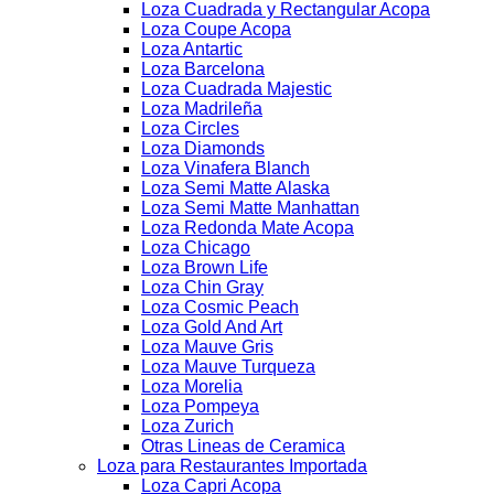
Loza Cuadrada y Rectangular Acopa
Loza Coupe Acopa
Loza Antartic
Loza Barcelona
Loza Cuadrada Majestic
Loza Madrileña
Loza Circles
Loza Diamonds
Loza Vinafera Blanch
Loza Semi Matte Alaska
Loza Semi Matte Manhattan
Loza Redonda Mate Acopa
Loza Chicago
Loza Brown Life
Loza Chin Gray
Loza Cosmic Peach
Loza Gold And Art
Loza Mauve Gris
Loza Mauve Turqueza
Loza Morelia
Loza Pompeya
Loza Zurich
Otras Lineas de Ceramica
Loza para Restaurantes Importada
Loza Capri Acopa