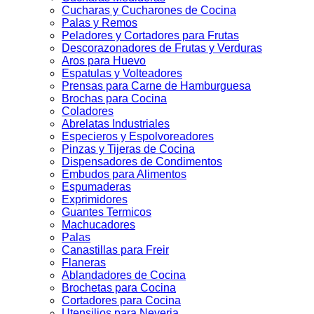
Cucharas y Cucharones de Cocina
Palas y Remos
Peladores y Cortadores para Frutas
Descorazonadores de Frutas y Verduras
Aros para Huevo
Espatulas y Volteadores
Prensas para Carne de Hamburguesa
Brochas para Cocina
Coladores
Abrelatas Industriales
Especieros y Espolvoreadores
Pinzas y Tijeras de Cocina
Dispensadores de Condimentos
Embudos para Alimentos
Espumaderas
Exprimidores
Guantes Termicos
Machucadores
Palas
Canastillas para Freir
Flaneras
Ablandadores de Cocina
Brochetas para Cocina
Cortadores para Cocina
Utensilios para Neveria