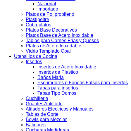
Nacional
Importado
Platos de Polipropileno
Plastipeltre
Cubreplatos
Platos Base Decorativos
Platos Base de Acero Inoxidable
Tablas para Carnes Frias y Quesos
Platos de Acero Inoxidable
Vidrio Templado Opal
Utensilios de Cocina
Insertos
Insertos de Acero Inoxidable
Insertos de Plastico
Baños Maria
Escurridores o Fondos Falsos para Insertos
Tapas para insertos
Tapas Tipo Domos
Cuchilleria
Guantes Anticorte
Afiladores Electricos y Manuales
Tablas de Corte
Bowls para Mezclar
Batidores
Cucharas Medidoras