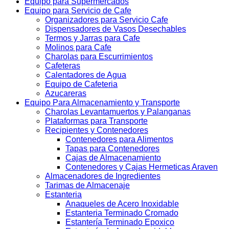
Equipo para Supermercados
Equipo para Servicio de Cafe
Organizadores para Servicio Cafe
Dispensadores de Vasos Desechables
Termos y Jarras para Cafe
Molinos para Cafe
Charolas para Escurrimientos
Cafeteras
Calentadores de Agua
Equipo de Cafeteria
Azucareras
Equipo Para Almacenamiento y Transporte
Charolas Levantamuertos y Palanganas
Plataformas para Transporte
Recipientes y Contenedores
Contenedores para Alimentos
Tapas para Contenedores
Cajas de Almacenamiento
Contenedores y Cajas Hermeticas Araven
Almacenadores de Ingredientes
Tarimas de Almacenaje
Estanteria
Anaqueles de Acero Inoxidable
Estanteria Terminado Cromado
Estantería Terminado Epoxico