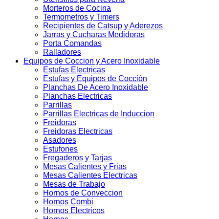
Morteros de Cocina
Termometros y Timers
Recipientes de Catsup y Aderezos
Jarras y Cucharas Medidoras
Porta Comandas
Ralladores
Equipos de Coccion y Acero Inoxidable
Estufas Electricas
Estufas y Equipos de Cocción
Planchas De Acero Inoxidable
Planchas Electricas
Parrillas
Parrillas Electricas de Induccion
Freidoras
Freidoras Electricas
Asadores
Estufones
Fregaderos y Tarjas
Mesas Calientes y Frias
Mesas Calientes Electricas
Mesas de Trabajo
Hornos de Conveccion
Hornos Combi
Hornos Electricos