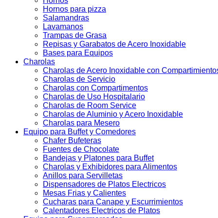
Hornos
Hornos para pizza
Salamandras
Lavamanos
Trampas de Grasa
Repisas y Garabatos de Acero Inoxidable
Bases para Equipos
Charolas
Charolas de Acero Inoxidable con Compartimiento
Charolas de Servicio
Charolas con Compartimentos
Charolas de Uso Hospitalario
Charolas de Room Service
Charolas de Aluminio y Acero Inoxidable
Charolas para Mesero
Equipo para Buffet y Comedores
Chafer Bufeteras
Fuentes de Chocolate
Bandejas y Platones para Buffet
Charolas y Exhibidores para Alimentos
Anillos para Servilletas
Dispensadores de Platos Electricos
Mesas Frias y Calientes
Cucharas para Canape y Escurrimientos
Calentadores Electricos de Platos