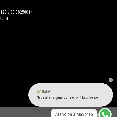
3128 y 33 38258014
51294
Hola!
Necesitas alguna cotización? Escribenos!
Atencion a Mayoreo