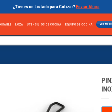
¿Tienes un Listado para Cotizar?
Enviar Ahora
XIDABLE
LOZA
UTENSILIOS DE COCINA
EQUIPO DE COCINA
VER MI C
PIN
INO