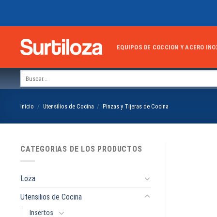
Skip
to
content
EQUIPOS DE COCCION Y ACERO INO
Buscar
por:
Inicio
/
Utensilios de Cocina
/
Pinzas y Tijeras de Cocina
CATEGORIAS DE LOS PRODUCTOS
Loza
Utensilios de Cocina
Insertos