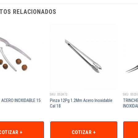
TOS RELACIONADOS
SKU: DS2472
SKU: DS23
 ACERO INOXIDABLE 15
Pinza 12Pg 1.2Mm Acero Inoxidable
TRINCHE
Cal 18
INOXIDA
COTIZAR +
COTIZAR +