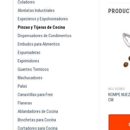
Coladores
PRODUC
Abrelatas Industriales
Especieros y Espolvoreadores
Pinzas y Tijeras de Cocina
Dispensadores de Condimentos
Embudos para Alimentos
Espumaderas
Exprimidores
Guantes Termicos
Machucadores
Palas
SKU: DS105N
SKU: DS2805
Canastillas para Freir
Cal 20 Acero
ROMPE NUEZ
PINZA 9PG NEGRA ACERO INOXIDABLE
CM
Flaneras
Ablandadores de Cocina
COTIZAR +
Brochetas para Cocina
IZAR +
Cortadores para Cocina