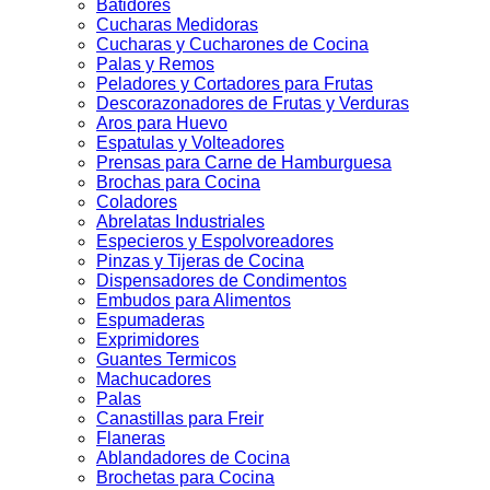
Batidores
Cucharas Medidoras
Cucharas y Cucharones de Cocina
Palas y Remos
Peladores y Cortadores para Frutas
Descorazonadores de Frutas y Verduras
Aros para Huevo
Espatulas y Volteadores
Prensas para Carne de Hamburguesa
Brochas para Cocina
Coladores
Abrelatas Industriales
Especieros y Espolvoreadores
Pinzas y Tijeras de Cocina
Dispensadores de Condimentos
Embudos para Alimentos
Espumaderas
Exprimidores
Guantes Termicos
Machucadores
Palas
Canastillas para Freir
Flaneras
Ablandadores de Cocina
Brochetas para Cocina