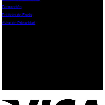
Facturación
Políticas de Envío
Aviso de Privacidad
Contacto y Redes Sociales
Telefonos de Contacto 33 36153128 y 33 38258014
Whats App de Contacto 33 23851294
Nuestro Show Room:
Av. Vallarta 3233 Int. 10-D
Col. Vallarta Poniente
44110
Guadalajara, Jal.