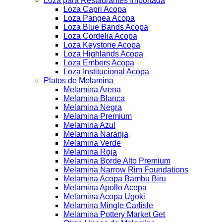
Loza para Restaurantes Importada
Loza Capri Acopa
Loza Pangea Acopa
Loza Blue Bands Acopa
Loza Cordelia Acopa
Loza Keystone Acopa
Loza Highlands Acopa
Loza Embers Acopa
Loza Institucional Acopa
Platos de Melamina
Melamina Arena
Melamina Blanca
Melamina Negra
Melamina Premium
Melamina Azul
Melamina Naranja
Melamina Verde
Melamina Roja
Melamina Borde Alto Premium
Melamina Narrow Rim Foundations
Melamina Acopa Bambu Biru
Melamina Apollo Acopa
Melamina Acopa Ugoki
Melamina Mingle Carlisle
Melamina Pottery Market Get