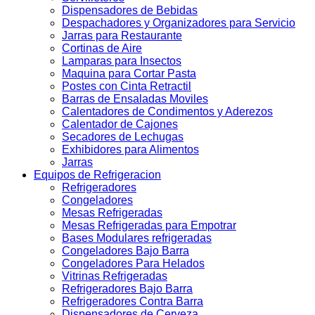
Dispensadores de Bebidas
Despachadores y Organizadores para Servicio
Jarras para Restaurante
Cortinas de Aire
Lamparas para Insectos
Maquina para Cortar Pasta
Postes con Cinta Retractil
Barras de Ensaladas Moviles
Calentadores de Condimentos y Aderezos
Calentador de Cajones
Secadores de Lechugas
Exhibidores para Alimentos
Jarras
Equipos de Refrigeracion
Refrigeradores
Congeladores
Mesas Refrigeradas
Mesas Refrigeradas para Empotrar
Bases Modulares refrigeradas
Congeladores Bajo Barra
Congeladores Para Helados
Vitrinas Refrigeradas
Refrigeradores Bajo Barra
Refrigeradores Contra Barra
Dispensadores de Cerveza