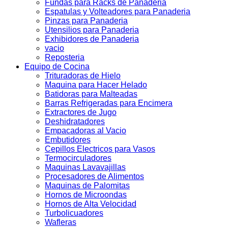
Fundas para Racks de Panaderia
Espatulas y Volteadores para Panaderia
Pinzas para Panaderia
Utensilios para Panaderia
Exhibidores de Panaderia
vacio
Reposteria
Equipo de Cocina
Trituradoras de Hielo
Maquina para Hacer Helado
Batidoras para Malteadas
Barras Refrigeradas para Encimera
Extractores de Jugo
Deshidratadores
Empacadoras al Vacio
Embutidores
Cepillos Electricos para Vasos
Termocirculadores
Maquinas Lavavajillas
Procesadores de Alimentos
Maquinas de Palomitas
Hornos de Microondas
Hornos de Alta Velocidad
Turbolicuadores
Wafleras