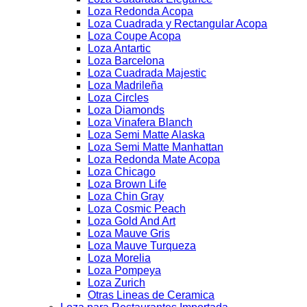
Loza Redonda Acopa
Loza Cuadrada y Rectangular Acopa
Loza Coupe Acopa
Loza Antartic
Loza Barcelona
Loza Cuadrada Majestic
Loza Madrileña
Loza Circles
Loza Diamonds
Loza Vinafera Blanch
Loza Semi Matte Alaska
Loza Semi Matte Manhattan
Loza Redonda Mate Acopa
Loza Chicago
Loza Brown Life
Loza Chin Gray
Loza Cosmic Peach
Loza Gold And Art
Loza Mauve Gris
Loza Mauve Turqueza
Loza Morelia
Loza Pompeya
Loza Zurich
Otras Lineas de Ceramica