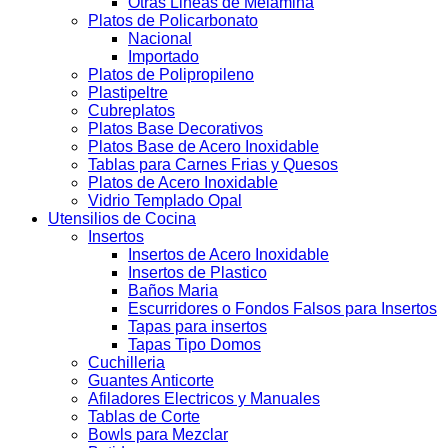
Otras Lineas de Melamina
Platos de Policarbonato
Nacional
Importado
Platos de Polipropileno
Plastipeltre
Cubreplatos
Platos Base Decorativos
Platos Base de Acero Inoxidable
Tablas para Carnes Frias y Quesos
Platos de Acero Inoxidable
Vidrio Templado Opal
Utensilios de Cocina
Insertos
Insertos de Acero Inoxidable
Insertos de Plastico
Baños Maria
Escurridores o Fondos Falsos para Insertos
Tapas para insertos
Tapas Tipo Domos
Cuchilleria
Guantes Anticorte
Afiladores Electricos y Manuales
Tablas de Corte
Bowls para Mezclar