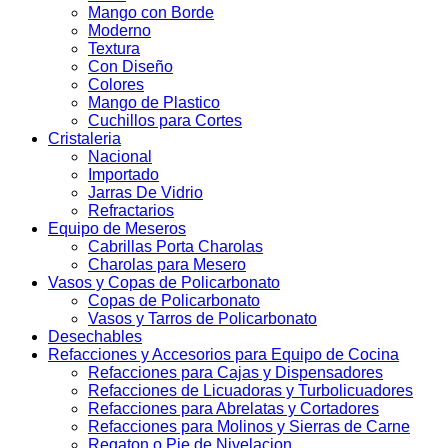
Mango con Borde
Moderno
Textura
Con Diseño
Colores
Mango de Plastico
Cuchillos para Cortes
Cristaleria
Nacional
Importado
Jarras De Vidrio
Refractarios
Equipo de Meseros
Cabrillas Porta Charolas
Charolas para Mesero
Vasos y Copas de Policarbonato
Copas de Policarbonato
Vasos y Tarros de Policarbonato
Desechables
Refacciones y Accesorios para Equipo de Cocina
Refacciones para Cajas y Dispensadores
Refacciones de Licuadoras y Turbolicuadores
Refacciones para Abrelatas y Cortadores
Refacciones para Molinos y Sierras de Carne
Regaton o Pie de Nivelacion