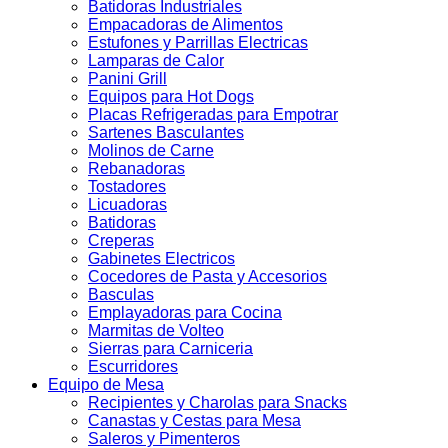
Batidoras Industriales
Empacadoras de Alimentos
Estufones y Parrillas Electricas
Lamparas de Calor
Panini Grill
Equipos para Hot Dogs
Placas Refrigeradas para Empotrar
Sartenes Basculantes
Molinos de Carne
Rebanadoras
Tostadores
Licuadoras
Batidoras
Creperas
Gabinetes Electricos
Cocedores de Pasta y Accesorios
Basculas
Emplayadoras para Cocina
Marmitas de Volteo
Sierras para Carniceria
Escurridores
Equipo de Mesa
Recipientes y Charolas para Snacks
Canastas y Cestas para Mesa
Saleros y Pimenteros