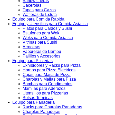
Sandwicheras
Cacerolas
Tapas para Cazos
Wafleras de Estufa
Equipo para Comida Rapida
Equipo y Utensilios para Comida Asiatica
Platos para Caldos y Sushi
Estufones para Wok
Woks para Comida Asiatica
Vitrinas para Sushi
Arroceras
Vaporeras de Bambu
Palillos y Accesorios
Equipo para Pizzerias
Exhibidores y Racks para Pizza
Hornos para Pizza Electricos
Cajas para Masa de Pizza
Charolas y Mallas para Pizza
Bombas para Condimentos
Mamilas para Aderezos
Utensilios para Pizzerias
Bolsas Termicas
Equipo para Panaderia
Racks para Charolas Panaderas
Charolas Panaderas