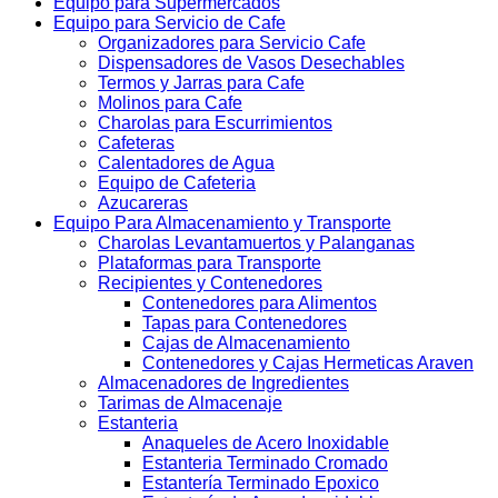
Equipo para Supermercados
Equipo para Servicio de Cafe
Organizadores para Servicio Cafe
Dispensadores de Vasos Desechables
Termos y Jarras para Cafe
Molinos para Cafe
Charolas para Escurrimientos
Cafeteras
Calentadores de Agua
Equipo de Cafeteria
Azucareras
Equipo Para Almacenamiento y Transporte
Charolas Levantamuertos y Palanganas
Plataformas para Transporte
Recipientes y Contenedores
Contenedores para Alimentos
Tapas para Contenedores
Cajas de Almacenamiento
Contenedores y Cajas Hermeticas Araven
Almacenadores de Ingredientes
Tarimas de Almacenaje
Estanteria
Anaqueles de Acero Inoxidable
Estanteria Terminado Cromado
Estantería Terminado Epoxico