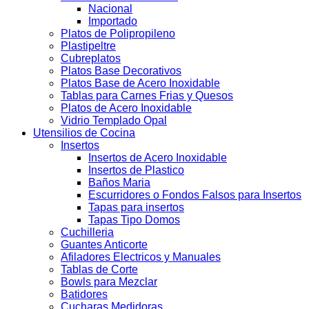
Nacional
Importado
Platos de Polipropileno
Plastipeltre
Cubreplatos
Platos Base Decorativos
Platos Base de Acero Inoxidable
Tablas para Carnes Frias y Quesos
Platos de Acero Inoxidable
Vidrio Templado Opal
Utensilios de Cocina
Insertos
Insertos de Acero Inoxidable
Insertos de Plastico
Baños Maria
Escurridores o Fondos Falsos para Insertos
Tapas para insertos
Tapas Tipo Domos
Cuchilleria
Guantes Anticorte
Afiladores Electricos y Manuales
Tablas de Corte
Bowls para Mezclar
Batidores
Cucharas Medidoras