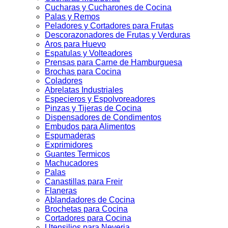
Cucharas y Cucharones de Cocina
Palas y Remos
Peladores y Cortadores para Frutas
Descorazonadores de Frutas y Verduras
Aros para Huevo
Espatulas y Volteadores
Prensas para Carne de Hamburguesa
Brochas para Cocina
Coladores
Abrelatas Industriales
Especieros y Espolvoreadores
Pinzas y Tijeras de Cocina
Dispensadores de Condimentos
Embudos para Alimentos
Espumaderas
Exprimidores
Guantes Termicos
Machucadores
Palas
Canastillas para Freir
Flaneras
Ablandadores de Cocina
Brochetas para Cocina
Cortadores para Cocina
Utensilios para Neveria