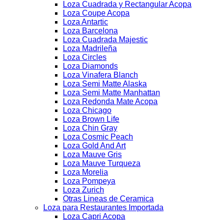
Loza Cuadrada y Rectangular Acopa
Loza Coupe Acopa
Loza Antartic
Loza Barcelona
Loza Cuadrada Majestic
Loza Madrileña
Loza Circles
Loza Diamonds
Loza Vinafera Blanch
Loza Semi Matte Alaska
Loza Semi Matte Manhattan
Loza Redonda Mate Acopa
Loza Chicago
Loza Brown Life
Loza Chin Gray
Loza Cosmic Peach
Loza Gold And Art
Loza Mauve Gris
Loza Mauve Turqueza
Loza Morelia
Loza Pompeya
Loza Zurich
Otras Lineas de Ceramica
Loza para Restaurantes Importada
Loza Capri Acopa