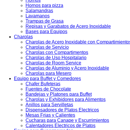
Hornos
Hornos para pizza
Salamandras
Lavamanos
Trampas de Grasa
Repisas y Garabatos de Acero Inoxidable
Bases para Equipos
Charolas
Charolas de Acero Inoxidable con Compartimiento
Charolas de Servicio
Charolas con Compartimentos
Charolas de Uso Hospitalario
Charolas de Room Service
Charolas de Aluminio y Acero Inoxidable
Charolas para Mesero
Equipo para Buffet y Comedores
Chafer Bufeteras
Fuentes de Chocolate
Bandejas y Platones para Buffet
Charolas y Exhibidores para Alimentos
Anillos para Servilletas
Dispensadores de Platos Electricos
Mesas Frias y Calientes
Cucharas para Canape y Escurrimientos
Calentadores Electricos de Platos