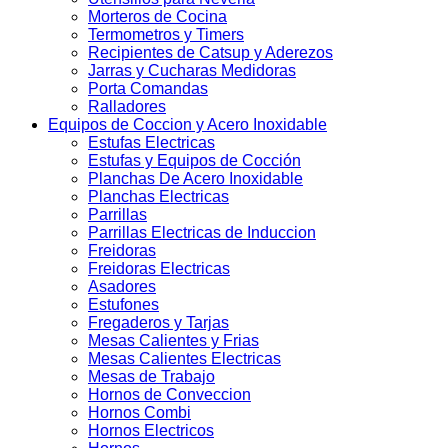
Morteros de Cocina
Termometros y Timers
Recipientes de Catsup y Aderezos
Jarras y Cucharas Medidoras
Porta Comandas
Ralladores
Equipos de Coccion y Acero Inoxidable
Estufas Electricas
Estufas y Equipos de Cocción
Planchas De Acero Inoxidable
Planchas Electricas
Parrillas
Parrillas Electricas de Induccion
Freidoras
Freidoras Electricas
Asadores
Estufones
Fregaderos y Tarjas
Mesas Calientes y Frias
Mesas Calientes Electricas
Mesas de Trabajo
Hornos de Conveccion
Hornos Combi
Hornos Electricos