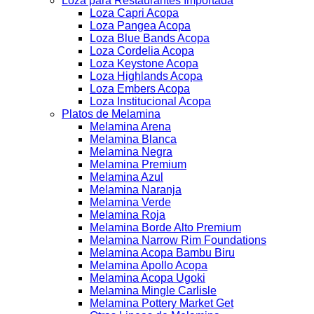
Loza para Restaurantes Importada
Loza Capri Acopa
Loza Pangea Acopa
Loza Blue Bands Acopa
Loza Cordelia Acopa
Loza Keystone Acopa
Loza Highlands Acopa
Loza Embers Acopa
Loza Institucional Acopa
Platos de Melamina
Melamina Arena
Melamina Blanca
Melamina Negra
Melamina Premium
Melamina Azul
Melamina Naranja
Melamina Verde
Melamina Roja
Melamina Borde Alto Premium
Melamina Narrow Rim Foundations
Melamina Acopa Bambu Biru
Melamina Apollo Acopa
Melamina Acopa Ugoki
Melamina Mingle Carlisle
Melamina Pottery Market Get