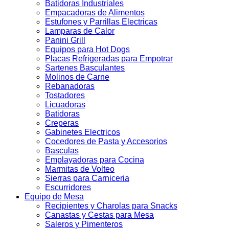
Batidoras Industriales
Empacadoras de Alimentos
Estufones y Parrillas Electricas
Lamparas de Calor
Panini Grill
Equipos para Hot Dogs
Placas Refrigeradas para Empotrar
Sartenes Basculantes
Molinos de Carne
Rebanadoras
Tostadores
Licuadoras
Batidoras
Creperas
Gabinetes Electricos
Cocedores de Pasta y Accesorios
Basculas
Emplayadoras para Cocina
Marmitas de Volteo
Sierras para Carniceria
Escurridores
Equipo de Mesa
Recipientes y Charolas para Snacks
Canastas y Cestas para Mesa
Saleros y Pimenteros