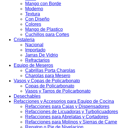
Mango con Borde
Moderno
Textura
Con Diseño
Colores
Mango de Plastico
Cuchillos para Cortes
Cristaleria
Nacional
Importado
Jarras De Vidrio
Refractarios
Equipo de Meseros
Cabrillas Porta Charolas
Charolas para Mesero
Vasos y Copas de Policarbonato
Copas de Policarbonato
Vasos y Tarros de Policarbonato
Desechables
Refacciones y Accesorios para Equipo de Cocina
Refacciones para Cajas y Dispensadores
Refacciones de Licuadoras y Turbolicuadores
Refacciones para Abrelatas y Cortadores
Refacciones para Molinos y Sierras de Carne
Regaton o Pie de Nivelacion