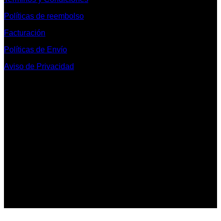
Políticas de reembolso
Facturación
Políticas de Envío
Aviso de Privacidad
Contacto y Redes Sociales
Telefonos de Contacto 33 36153128 y 33 38258014
Whats App de Contacto 33 23851294
Nuestro Show Room:
Av. Vallarta 3233 Int. 10-D
Col. Vallarta Poniente
44110
Guadalajara, Jal.