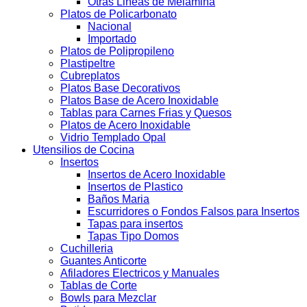
Otras Lineas de Melamina
Platos de Policarbonato
Nacional
Importado
Platos de Polipropileno
Plastipeltre
Cubreplatos
Platos Base Decorativos
Platos Base de Acero Inoxidable
Tablas para Carnes Frias y Quesos
Platos de Acero Inoxidable
Vidrio Templado Opal
Utensilios de Cocina
Insertos
Insertos de Acero Inoxidable
Insertos de Plastico
Baños Maria
Escurridores o Fondos Falsos para Insertos
Tapas para insertos
Tapas Tipo Domos
Cuchilleria
Guantes Anticorte
Afiladores Electricos y Manuales
Tablas de Corte
Bowls para Mezclar