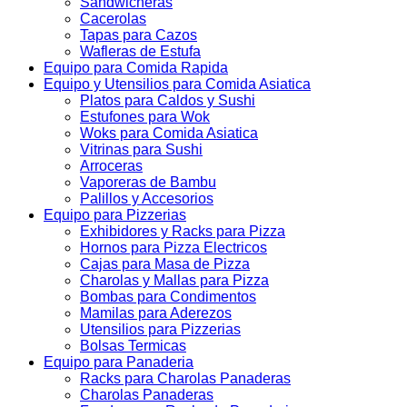
Sandwicheras
Cacerolas
Tapas para Cazos
Wafleras de Estufa
Equipo para Comida Rapida
Equipo y Utensilios para Comida Asiatica
Platos para Caldos y Sushi
Estufones para Wok
Woks para Comida Asiatica
Vitrinas para Sushi
Arroceras
Vaporeras de Bambu
Palillos y Accesorios
Equipo para Pizzerias
Exhibidores y Racks para Pizza
Hornos para Pizza Electricos
Cajas para Masa de Pizza
Charolas y Mallas para Pizza
Bombas para Condimentos
Mamilas para Aderezos
Utensilios para Pizzerias
Bolsas Termicas
Equipo para Panaderia
Racks para Charolas Panaderas
Charolas Panaderas