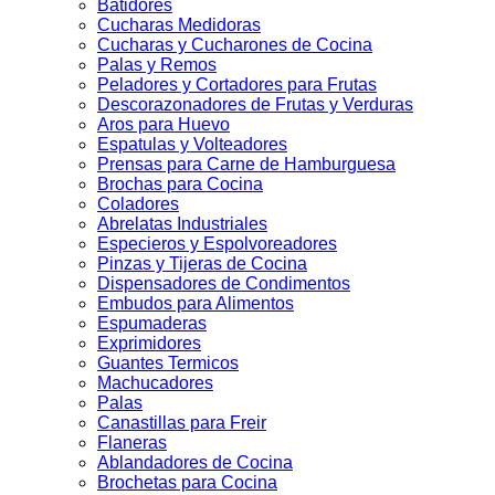
Batidores
Cucharas Medidoras
Cucharas y Cucharones de Cocina
Palas y Remos
Peladores y Cortadores para Frutas
Descorazonadores de Frutas y Verduras
Aros para Huevo
Espatulas y Volteadores
Prensas para Carne de Hamburguesa
Brochas para Cocina
Coladores
Abrelatas Industriales
Especieros y Espolvoreadores
Pinzas y Tijeras de Cocina
Dispensadores de Condimentos
Embudos para Alimentos
Espumaderas
Exprimidores
Guantes Termicos
Machucadores
Palas
Canastillas para Freir
Flaneras
Ablandadores de Cocina
Brochetas para Cocina