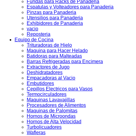
Fundas para Racks de Panaderia
Espatulas y Volteadores para Panaderia
Pinzas para Panaderia
Utensilios para Panaderia
Exhibidores de Panaderia
vacio
Reposteria
Equipo de Cocina
Trituradoras de Hielo
Maquina para Hacer Helado
Batidoras para Malteadas
Barras Refrigeradas para Encimera
Extractores de Jugo
Deshidratadores
Empacadoras al Vacio
Embutidores
Cepillos Electricos para Vasos
Termocirculadores
Maquinas Lavavajillas
Procesadores de Alimentos
Maquinas de Palomitas
Hornos de Microondas
Hornos de Alta Velocidad
Turbolicuadores
Wafleras