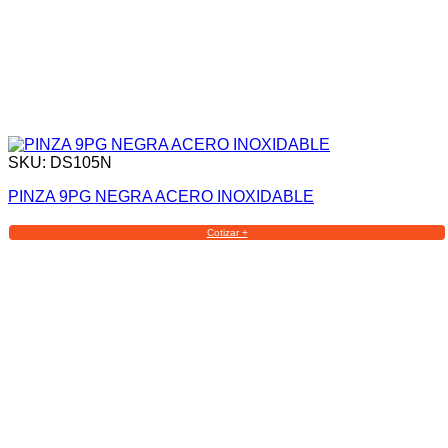
SKU: DS105N
PINZA 9PG NEGRA ACERO INOXIDABLE
Cotizar +