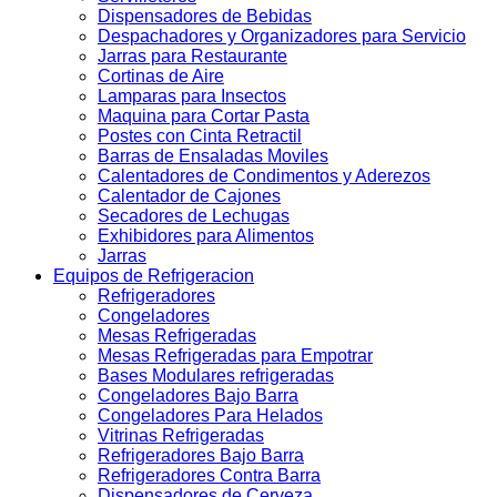
Dispensadores de Bebidas
Despachadores y Organizadores para Servicio
Jarras para Restaurante
Cortinas de Aire
Lamparas para Insectos
Maquina para Cortar Pasta
Postes con Cinta Retractil
Barras de Ensaladas Moviles
Calentadores de Condimentos y Aderezos
Calentador de Cajones
Secadores de Lechugas
Exhibidores para Alimentos
Jarras
Equipos de Refrigeracion
Refrigeradores
Congeladores
Mesas Refrigeradas
Mesas Refrigeradas para Empotrar
Bases Modulares refrigeradas
Congeladores Bajo Barra
Congeladores Para Helados
Vitrinas Refrigeradas
Refrigeradores Bajo Barra
Refrigeradores Contra Barra
Dispensadores de Cerveza