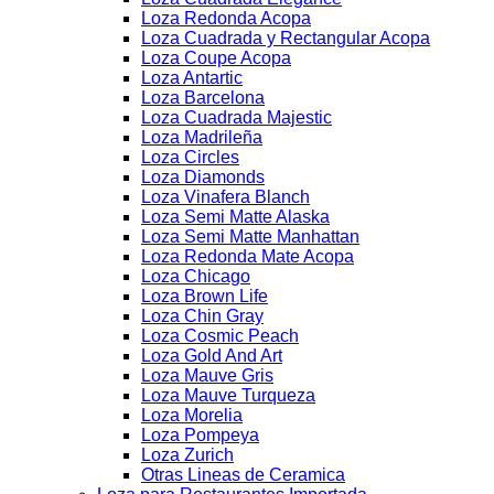
Loza Redonda Acopa
Loza Cuadrada y Rectangular Acopa
Loza Coupe Acopa
Loza Antartic
Loza Barcelona
Loza Cuadrada Majestic
Loza Madrileña
Loza Circles
Loza Diamonds
Loza Vinafera Blanch
Loza Semi Matte Alaska
Loza Semi Matte Manhattan
Loza Redonda Mate Acopa
Loza Chicago
Loza Brown Life
Loza Chin Gray
Loza Cosmic Peach
Loza Gold And Art
Loza Mauve Gris
Loza Mauve Turqueza
Loza Morelia
Loza Pompeya
Loza Zurich
Otras Lineas de Ceramica