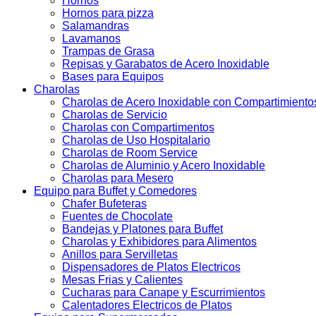
Hornos
Hornos para pizza
Salamandras
Lavamanos
Trampas de Grasa
Repisas y Garabatos de Acero Inoxidable
Bases para Equipos
Charolas
Charolas de Acero Inoxidable con Compartimiento
Charolas de Servicio
Charolas con Compartimentos
Charolas de Uso Hospitalario
Charolas de Room Service
Charolas de Aluminio y Acero Inoxidable
Charolas para Mesero
Equipo para Buffet y Comedores
Chafer Bufeteras
Fuentes de Chocolate
Bandejas y Platones para Buffet
Charolas y Exhibidores para Alimentos
Anillos para Servilletas
Dispensadores de Platos Electricos
Mesas Frias y Calientes
Cucharas para Canape y Escurrimientos
Calentadores Electricos de Platos