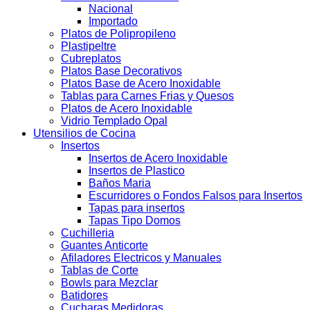
Nacional
Importado
Platos de Polipropileno
Plastipeltre
Cubreplatos
Platos Base Decorativos
Platos Base de Acero Inoxidable
Tablas para Carnes Frias y Quesos
Platos de Acero Inoxidable
Vidrio Templado Opal
Utensilios de Cocina
Insertos
Insertos de Acero Inoxidable
Insertos de Plastico
Baños Maria
Escurridores o Fondos Falsos para Insertos
Tapas para insertos
Tapas Tipo Domos
Cuchilleria
Guantes Anticorte
Afiladores Electricos y Manuales
Tablas de Corte
Bowls para Mezclar
Batidores
Cucharas Medidoras