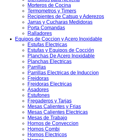
Morteros de Cocina
Termometros y Timers
Recipientes de Catsup y Aderezos
Jarras y Cucharas Medidoras
Porta Comandas
Ralladores
Equipos de Coccion y Acero Inoxidable
Estufas Electricas
Estufas y Equipos de Cocción
Planchas De Acero Inoxidable
Planchas Electricas
Parrillas
Parrillas Electricas de Induccion
Freidoras
Freidoras Electricas
Asadores
Estufones
Fregaderos y Tarjas
Mesas Calientes y Frias
Mesas Calientes Electricas
Mesas de Trabajo
Hornos de Conveccion
Hornos Combi
Hornos Electricos