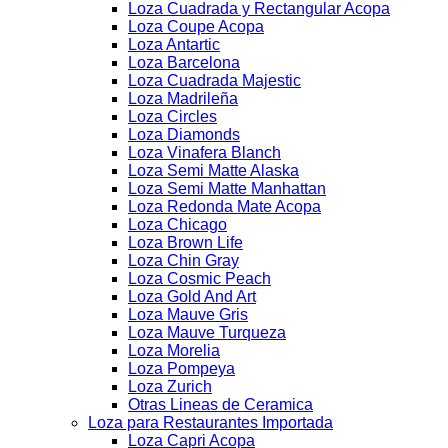
Loza Cuadrada y Rectangular Acopa
Loza Coupe Acopa
Loza Antartic
Loza Barcelona
Loza Cuadrada Majestic
Loza Madrileña
Loza Circles
Loza Diamonds
Loza Vinafera Blanch
Loza Semi Matte Alaska
Loza Semi Matte Manhattan
Loza Redonda Mate Acopa
Loza Chicago
Loza Brown Life
Loza Chin Gray
Loza Cosmic Peach
Loza Gold And Art
Loza Mauve Gris
Loza Mauve Turqueza
Loza Morelia
Loza Pompeya
Loza Zurich
Otras Lineas de Ceramica
Loza para Restaurantes Importada
Loza Capri Acopa