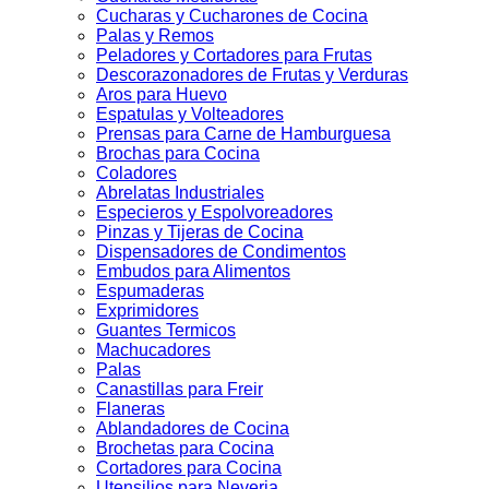
Cucharas y Cucharones de Cocina
Palas y Remos
Peladores y Cortadores para Frutas
Descorazonadores de Frutas y Verduras
Aros para Huevo
Espatulas y Volteadores
Prensas para Carne de Hamburguesa
Brochas para Cocina
Coladores
Abrelatas Industriales
Especieros y Espolvoreadores
Pinzas y Tijeras de Cocina
Dispensadores de Condimentos
Embudos para Alimentos
Espumaderas
Exprimidores
Guantes Termicos
Machucadores
Palas
Canastillas para Freir
Flaneras
Ablandadores de Cocina
Brochetas para Cocina
Cortadores para Cocina
Utensilios para Neveria