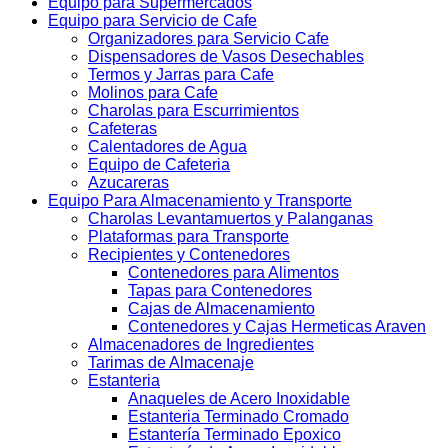
Equipo para Supermercados
Equipo para Servicio de Cafe
Organizadores para Servicio Cafe
Dispensadores de Vasos Desechables
Termos y Jarras para Cafe
Molinos para Cafe
Charolas para Escurrimientos
Cafeteras
Calentadores de Agua
Equipo de Cafeteria
Azucareras
Equipo Para Almacenamiento y Transporte
Charolas Levantamuertos y Palanganas
Plataformas para Transporte
Recipientes y Contenedores
Contenedores para Alimentos
Tapas para Contenedores
Cajas de Almacenamiento
Contenedores y Cajas Hermeticas Araven
Almacenadores de Ingredientes
Tarimas de Almacenaje
Estanteria
Anaqueles de Acero Inoxidable
Estanteria Terminado Cromado
Estantería Terminado Epoxico