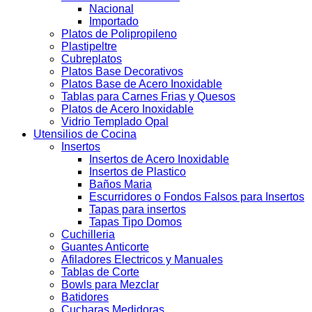
Nacional
Importado
Platos de Polipropileno
Plastipeltre
Cubreplatos
Platos Base Decorativos
Platos Base de Acero Inoxidable
Tablas para Carnes Frias y Quesos
Platos de Acero Inoxidable
Vidrio Templado Opal
Utensilios de Cocina
Insertos
Insertos de Acero Inoxidable
Insertos de Plastico
Baños Maria
Escurridores o Fondos Falsos para Insertos
Tapas para insertos
Tapas Tipo Domos
Cuchilleria
Guantes Anticorte
Afiladores Electricos y Manuales
Tablas de Corte
Bowls para Mezclar
Batidores
Cucharas Medidoras