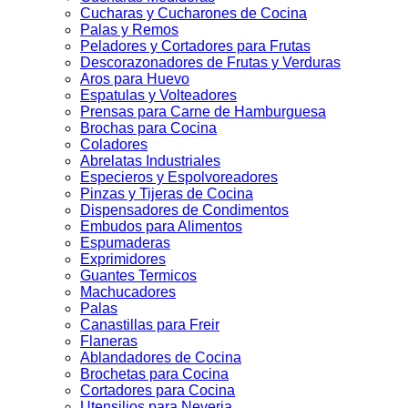
Cucharas y Cucharones de Cocina
Palas y Remos
Peladores y Cortadores para Frutas
Descorazonadores de Frutas y Verduras
Aros para Huevo
Espatulas y Volteadores
Prensas para Carne de Hamburguesa
Brochas para Cocina
Coladores
Abrelatas Industriales
Especieros y Espolvoreadores
Pinzas y Tijeras de Cocina
Dispensadores de Condimentos
Embudos para Alimentos
Espumaderas
Exprimidores
Guantes Termicos
Machucadores
Palas
Canastillas para Freir
Flaneras
Ablandadores de Cocina
Brochetas para Cocina
Cortadores para Cocina
Utensilios para Neveria