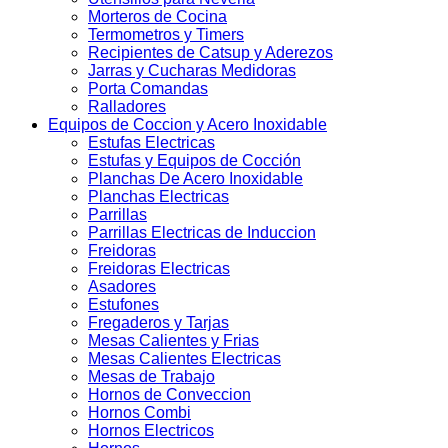
Morteros de Cocina
Termometros y Timers
Recipientes de Catsup y Aderezos
Jarras y Cucharas Medidoras
Porta Comandas
Ralladores
Equipos de Coccion y Acero Inoxidable
Estufas Electricas
Estufas y Equipos de Cocción
Planchas De Acero Inoxidable
Planchas Electricas
Parrillas
Parrillas Electricas de Induccion
Freidoras
Freidoras Electricas
Asadores
Estufones
Fregaderos y Tarjas
Mesas Calientes y Frias
Mesas Calientes Electricas
Mesas de Trabajo
Hornos de Conveccion
Hornos Combi
Hornos Electricos