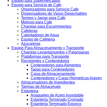
Equipo para Supermercados
Equipo para Servicio de Cafe
Organizadores para Servicio Cafe
Dispensadores de Vasos Desechables
Termos y Jarras para Cafe
Molinos para Cafe
Charolas para Escurrimientos
Cafeteras
Calentadores de Agua
Equipo de Cafeteria
Azucareras
Equipo Para Almacenamiento y Transporte
Charolas Levantamuertos y Palanganas
Plataformas para Transporte
Recipientes y Contenedores
Contenedores para Alimentos
Tapas para Contenedores
Cajas de Almacenamiento
Contenedores y Cajas Hermeticas Araven
Almacenadores de Ingredientes
Tarimas de Almacenaje
Estanteria
Anaqueles de Acero Inoxidable
Estanteria Terminado Cromado
Estantería Terminado Epoxico