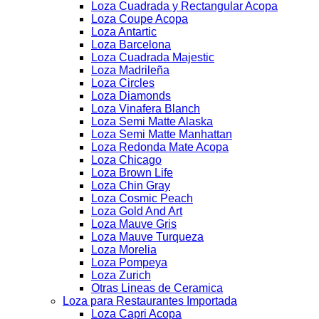
Loza Cuadrada y Rectangular Acopa
Loza Coupe Acopa
Loza Antartic
Loza Barcelona
Loza Cuadrada Majestic
Loza Madrileña
Loza Circles
Loza Diamonds
Loza Vinafera Blanch
Loza Semi Matte Alaska
Loza Semi Matte Manhattan
Loza Redonda Mate Acopa
Loza Chicago
Loza Brown Life
Loza Chin Gray
Loza Cosmic Peach
Loza Gold And Art
Loza Mauve Gris
Loza Mauve Turqueza
Loza Morelia
Loza Pompeya
Loza Zurich
Otras Lineas de Ceramica
Loza para Restaurantes Importada
Loza Capri Acopa