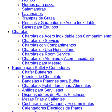
Hornos
Hornos para pizza
Salamandras
Lavamanos
Trampas de Grasa
Repisas y Garabatos de Acero Inoxidable
Bases para Equipos
Charolas
Charolas de Acero Inoxidable con Compartimiento
Charolas de Servicio
Charolas con Compartimentos
Charolas de Uso Hospitalario
Charolas de Room Service
Charolas de Aluminio y Acero Inoxidable
Charolas para Mesero
Equipo para Buffet y Comedores
Chafer Bufeteras
Fuentes de Chocolate
Bandejas y Platones para Buffet
Charolas y Exhibidores para Alimentos
Anillos para Servilletas
Dispensadores de Platos Electricos
Mesas Frias y Calientes
Cucharas para Canape y Escurrimientos
Calentadores Electricos de Platos