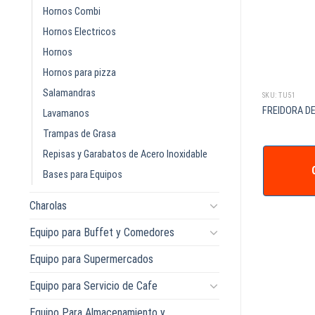
Hornos Combi
Hornos Electricos
Hornos
Hornos para pizza
Salamandras
SKU: ACMT-97
SKU: TU51
 SIN REPISA SIN
MESA DE TRABAJO SIN REPISA 1.10 x
FREIDORA DE
Lavamanos
0.70 x 0.90 m
0.70 x 0.90 m
Trampas de Grasa
Repisas y Garabatos de Acero Inoxidable
Bases para Equipos
IZAR +
COTIZAR +
Charolas
Equipo para Buffet y Comedores
Equipo para Supermercados
Equipo para Servicio de Cafe
Equipo Para Almacenamiento y