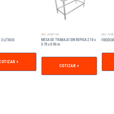
SKU: ACMT-100
SKU: TU80
MESA DE TRABAJO SIN REPISA 2.10 x
 3 LITROS
FREIDOR
0.70 x 0.90 m
COTIZAR +
COTIZAR +