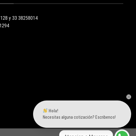
3128 y 33 38258014
51294
Hola!
Necesitas alguna cotización? Escribenos!