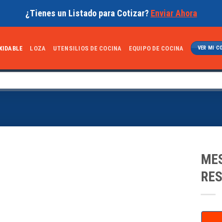
¿Tienes un Listado para Cotizar?
Enviar Ahora
XIDABLE
LOZA
UTENSILIOS DE COCINA
EQUIPO DE COCINA
VER MI C
MES
RES