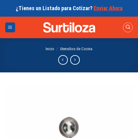
Skip
¿Tienes un Listado para Cotizar?
Enviar Ahora
to
content
Inicio
/
Utensilios de Cocina