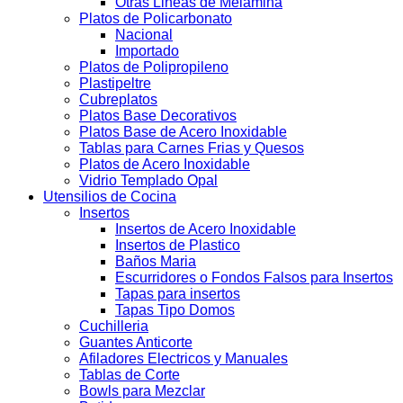
Otras Lineas de Melamina
Platos de Policarbonato
Nacional
Importado
Platos de Polipropileno
Plastipeltre
Cubreplatos
Platos Base Decorativos
Platos Base de Acero Inoxidable
Tablas para Carnes Frias y Quesos
Platos de Acero Inoxidable
Vidrio Templado Opal
Utensilios de Cocina
Insertos
Insertos de Acero Inoxidable
Insertos de Plastico
Baños Maria
Escurridores o Fondos Falsos para Insertos
Tapas para insertos
Tapas Tipo Domos
Cuchilleria
Guantes Anticorte
Afiladores Electricos y Manuales
Tablas de Corte
Bowls para Mezclar