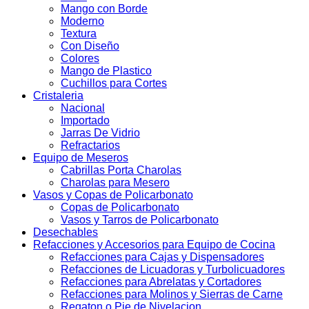
Mango con Borde
Moderno
Textura
Con Diseño
Colores
Mango de Plastico
Cuchillos para Cortes
Cristaleria
Nacional
Importado
Jarras De Vidrio
Refractarios
Equipo de Meseros
Cabrillas Porta Charolas
Charolas para Mesero
Vasos y Copas de Policarbonato
Copas de Policarbonato
Vasos y Tarros de Policarbonato
Desechables
Refacciones y Accesorios para Equipo de Cocina
Refacciones para Cajas y Dispensadores
Refacciones de Licuadoras y Turbolicuadores
Refacciones para Abrelatas y Cortadores
Refacciones para Molinos y Sierras de Carne
Regaton o Pie de Nivelacion