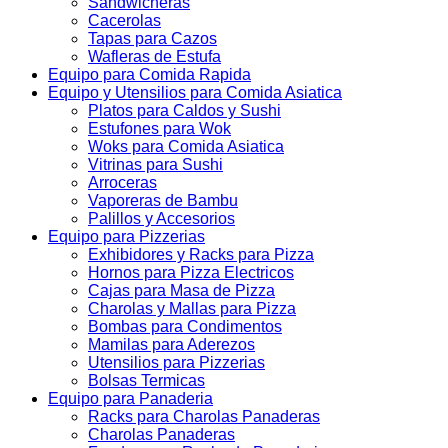
Sandwicheras
Cacerolas
Tapas para Cazos
Wafleras de Estufa
Equipo para Comida Rapida
Equipo y Utensilios para Comida Asiatica
Platos para Caldos y Sushi
Estufones para Wok
Woks para Comida Asiatica
Vitrinas para Sushi
Arroceras
Vaporeras de Bambu
Palillos y Accesorios
Equipo para Pizzerias
Exhibidores y Racks para Pizza
Hornos para Pizza Electricos
Cajas para Masa de Pizza
Charolas y Mallas para Pizza
Bombas para Condimentos
Mamilas para Aderezos
Utensilios para Pizzerias
Bolsas Termicas
Equipo para Panaderia
Racks para Charolas Panaderas
Charolas Panaderas