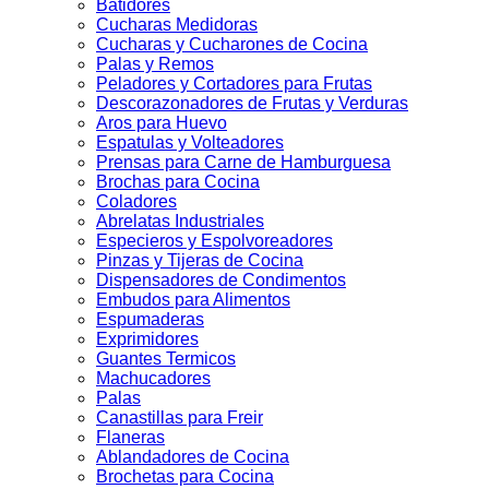
Batidores
Cucharas Medidoras
Cucharas y Cucharones de Cocina
Palas y Remos
Peladores y Cortadores para Frutas
Descorazonadores de Frutas y Verduras
Aros para Huevo
Espatulas y Volteadores
Prensas para Carne de Hamburguesa
Brochas para Cocina
Coladores
Abrelatas Industriales
Especieros y Espolvoreadores
Pinzas y Tijeras de Cocina
Dispensadores de Condimentos
Embudos para Alimentos
Espumaderas
Exprimidores
Guantes Termicos
Machucadores
Palas
Canastillas para Freir
Flaneras
Ablandadores de Cocina
Brochetas para Cocina