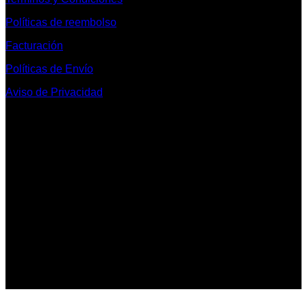
Políticas de reembolso
Facturación
Políticas de Envío
Aviso de Privacidad
Contacto y Redes Sociales
Telefonos de Contacto 33 36153128 y 33 38258014
Whats App de Contacto 33 23851294
Nuestro Show Room:
Av. Vallarta 3233 Int. 10-D
Col. Vallarta Poniente
44110
Guadalajara, Jal.