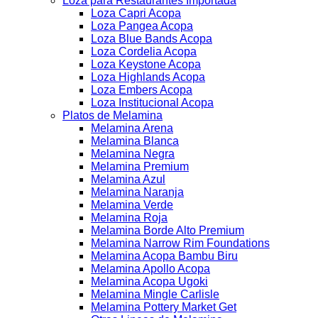
Loza para Restaurantes Importada
Loza Capri Acopa
Loza Pangea Acopa
Loza Blue Bands Acopa
Loza Cordelia Acopa
Loza Keystone Acopa
Loza Highlands Acopa
Loza Embers Acopa
Loza Institucional Acopa
Platos de Melamina
Melamina Arena
Melamina Blanca
Melamina Negra
Melamina Premium
Melamina Azul
Melamina Naranja
Melamina Verde
Melamina Roja
Melamina Borde Alto Premium
Melamina Narrow Rim Foundations
Melamina Acopa Bambu Biru
Melamina Apollo Acopa
Melamina Acopa Ugoki
Melamina Mingle Carlisle
Melamina Pottery Market Get