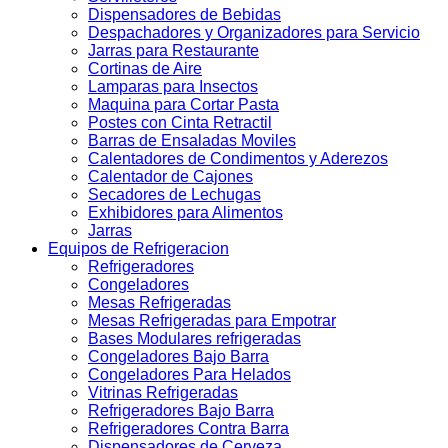
Dispensadores de Bebidas
Despachadores y Organizadores para Servicio
Jarras para Restaurante
Cortinas de Aire
Lamparas para Insectos
Maquina para Cortar Pasta
Postes con Cinta Retractil
Barras de Ensaladas Moviles
Calentadores de Condimentos y Aderezos
Calentador de Cajones
Secadores de Lechugas
Exhibidores para Alimentos
Jarras
Equipos de Refrigeracion
Refrigeradores
Congeladores
Mesas Refrigeradas
Mesas Refrigeradas para Empotrar
Bases Modulares refrigeradas
Congeladores Bajo Barra
Congeladores Para Helados
Vitrinas Refrigeradas
Refrigeradores Bajo Barra
Refrigeradores Contra Barra
Dispensadores de Cerveza