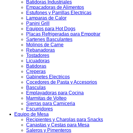
Batidoras Industriales
Empacadoras de Alimentos
Estufones y Parrillas Electricas
Lamparas de Calor
Panini Grill
Equipos para Hot Dogs
Placas Refrigeradas para Empotrar
Sartenes Basculantes
Molinos de Carne
Rebanadoras
Tostadores
Licuadoras
Batidoras
Creperas
Gabinetes Electricos
Cocedores de Pasta y Accesorios
Basculas
Emplayadoras para Cocina
Marmitas de Volteo
Sierras para Carniceria
Escurridores
Equipo de Mesa
Recipientes y Charolas para Snacks
Canastas y Cestas para Mesa
Saleros y Pimenteros