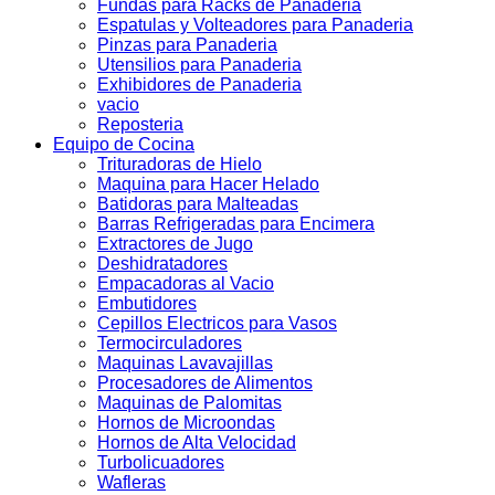
Fundas para Racks de Panaderia
Espatulas y Volteadores para Panaderia
Pinzas para Panaderia
Utensilios para Panaderia
Exhibidores de Panaderia
vacio
Reposteria
Equipo de Cocina
Trituradoras de Hielo
Maquina para Hacer Helado
Batidoras para Malteadas
Barras Refrigeradas para Encimera
Extractores de Jugo
Deshidratadores
Empacadoras al Vacio
Embutidores
Cepillos Electricos para Vasos
Termocirculadores
Maquinas Lavavajillas
Procesadores de Alimentos
Maquinas de Palomitas
Hornos de Microondas
Hornos de Alta Velocidad
Turbolicuadores
Wafleras