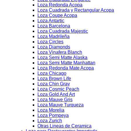
Loza Redonda Acopa
Loza Cuadrada y Rectangular Acopa
Loza Coupe Acopa
Loza Antartic
Loza Barcelona
Loza Cuadrada Majestic
Loza Madrileña
Loza Circles
Loza Diamonds
Loza Vinafera Blanch
Loza Semi Matte Alaska
Loza Semi Matte Manhattan
Loza Redonda Mate Acopa
Loza Chicago
Loza Brown Life
Loza Chin Gray
Loza Cosmic Peach
Loza Gold And Art
Loza Mauve Gris
Loza Mauve Turqueza
Loza Morelia
Loza Pompeya
Loza Zurich
Otras Lineas de Ceramica