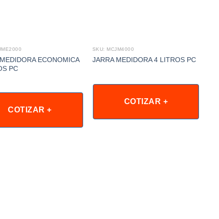
JME2000
SKU: MCJM4000
 MEDIDORA ECONOMICA
JARRA MEDIDORA 4 LITROS PC
OS PC
COTIZAR +
COTIZAR +