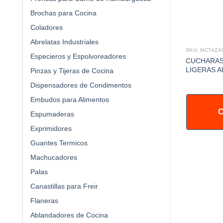
Brochas para Cocina
Coladores
Abrelatas Industriales
SKU: MCJAI30
SKU: MCTAZA
Especieros y Espolvoreadores
 USOS
JARRA CONICA USOS
CUCHARAS
Oz AI
MULTIPLOS 30 Oz AI
LIGERAS A
Pinzas y Tijeras de Cocina
Dispensadores de Condimentos
Embudos para Alimentos
IZAR +
COTIZAR +
C
Espumaderas
Exprimidores
Guantes Termicos
Machucadores
Palas
Canastillas para Freir
Flaneras
Ablandadores de Cocina