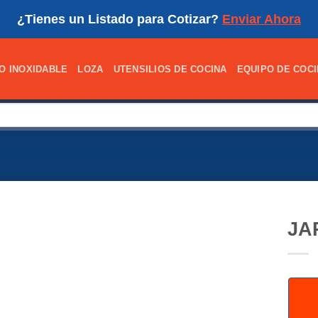
¿Tienes un Listado para Cotizar?
Enviar Ahora
O INOXIDABLE
LOZA
UTENSILIOS DE COCINA
EQUIPO DE COC
JA