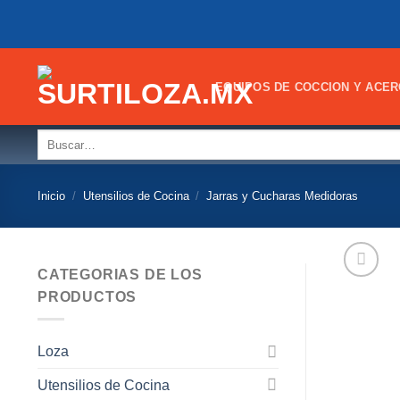
Skip
to
content
EQUIPOS DE COCCION Y ACER
Buscar
por:
Inicio
/
Utensilios de Cocina
/
Jarras y Cucharas Medidoras
CATEGORIAS DE LOS
PRODUCTOS
Loza
Utensilios de Cocina