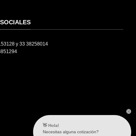
 SOCIALES
6153128 y 33 38258014
3851294
👋 Hola!
Necesitas alguna cotización?