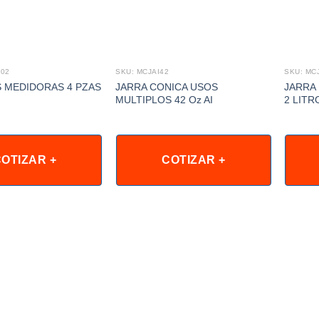
I02
SKU: MCJAI42
SKU: MC
 MEDIDORAS 4 PZAS
JARRA CONICA USOS
JARRA
I
MULTIPLOS 42 Oz AI
2 LITR
OTIZAR +
COTIZAR +