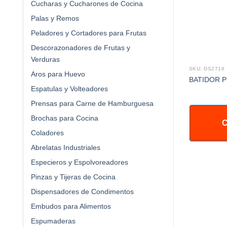
Cucharas y Cucharones de Cocina
Palas y Remos
Peladores y Cortadores para Frutas
Descorazonadores de Frutas y
Verduras
SKU: DS0534
SKU: DS2716
Aros para Huevo
ARO PARA HUEVO 4 X 1pg
O 14PG
BATIDOR P
Espatulas y Volteadores
ACERO INOXIDABLE
Prensas para Carne de Hamburguesa
Brochas para Cocina
IZAR +
C
COTIZAR +
Coladores
Abrelatas Industriales
Especieros y Espolvoreadores
Pinzas y Tijeras de Cocina
Dispensadores de Condimentos
Embudos para Alimentos
Espumaderas