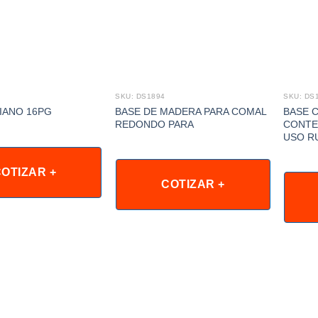
SKU: DS1894
SKU: DS
BASE DE MADERA PARA COMAL
BASE 
IANO 16PG
REDONDO PARA
CONTE
USO R
OTIZAR +
COTIZAR +