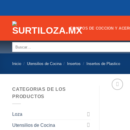
Skip
to
content
EQUIPOS DE COCCION Y ACER
Buscar
por:
Inicio
/
Utensilios de Cocina
/
Insertos
/
Insertos de Plastico
CATEGORIAS DE LOS
PRODUCTOS
Loza
Utensilios de Cocina