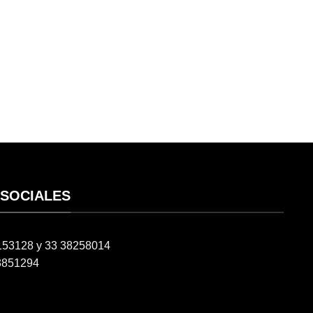
 SOCIALES
6153128 y 33 38258014
3851294