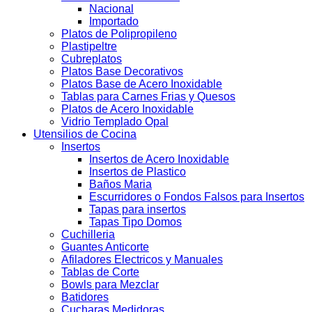
Nacional
Importado
Platos de Polipropileno
Plastipeltre
Cubreplatos
Platos Base Decorativos
Platos Base de Acero Inoxidable
Tablas para Carnes Frias y Quesos
Platos de Acero Inoxidable
Vidrio Templado Opal
Utensilios de Cocina
Insertos
Insertos de Acero Inoxidable
Insertos de Plastico
Baños Maria
Escurridores o Fondos Falsos para Insertos
Tapas para insertos
Tapas Tipo Domos
Cuchilleria
Guantes Anticorte
Afiladores Electricos y Manuales
Tablas de Corte
Bowls para Mezclar
Batidores
Cucharas Medidoras