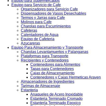
Equipo para Supermercados
Equipo para Servicio de Cafe
Organizadores para Servicio Cafe
Dispensadores de Vasos Desechables
Termos y Jarras para Cafe
Molinos para Cafe
Charolas para Escurrimientos
Cafeteras
Calentadores de Agua
Equipo de Cafeteria
Azucareras
Equipo Para Almacenamiento y Transporte
Charolas Levantamuertos y Palanganas
Plataformas para Transporte
Recipientes y Contenedores
Contenedores para Alimentos
Tapas para Contenedores
Cajas de Almacenamiento
Contenedores y Cajas Hermeticas Araven
Almacenadores de Ingredientes
Tarimas de Almacenaje
Estanteria
Anaqueles de Acero Inoxidable
Estanteria Terminado Cromado
Estantería Terminado Epoxico