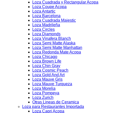
Loza Cuadrada y Rectangular Acopa
Loza Coupe Acopa
Loza Antartic
Loza Barcelona
Loza Cuadrada Majestic
Loza Madrileña
Loza Circles
Loza Diamonds
Loza Vinafera Blanch
Loza Semi Matte Alaska
Loza Semi Matte Manhattan
Loza Redonda Mate Acopa
Loza Chicago
Loza Brown Life
Loza Chin Gray
Loza Cosmic Peach
Loza Gold And Art
Loza Mauve Gris
Loza Mauve Turqueza
Loza Morelia
Loza Pompeya
Loza Zurich
Otras Lineas de Ceramica
Loza para Restaurantes Importada
Loza Capri Acopa