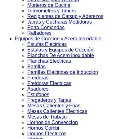
Morteros de Cocina
Termometros y Timers
Recipientes de Catsup y Aderezos
Jarras y Cucharas Medidoras
Porta Comandas
Ralladores
Equipos de Coccion y Acero Inoxidable
Estufas Electricas
Estufas y Equipos de Cocción
Planchas De Acero Inoxidable
Planchas Electricas
Parrillas
Parrillas Electricas de Induccion
Freidoras
Freidoras Electricas
Asadores
Estufones
Fregaderos y Tarjas
Mesas Calientes y Frias
Mesas Calientes Electricas
Mesas de Trabajo
Hornos de Conveccion
Hornos Combi
Hornos Electricos