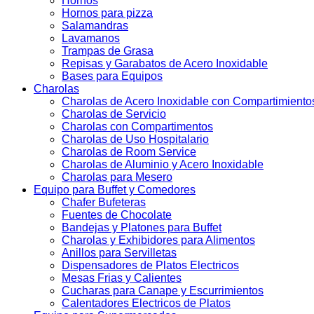
Hornos
Hornos para pizza
Salamandras
Lavamanos
Trampas de Grasa
Repisas y Garabatos de Acero Inoxidable
Bases para Equipos
Charolas
Charolas de Acero Inoxidable con Compartimiento
Charolas de Servicio
Charolas con Compartimentos
Charolas de Uso Hospitalario
Charolas de Room Service
Charolas de Aluminio y Acero Inoxidable
Charolas para Mesero
Equipo para Buffet y Comedores
Chafer Bufeteras
Fuentes de Chocolate
Bandejas y Platones para Buffet
Charolas y Exhibidores para Alimentos
Anillos para Servilletas
Dispensadores de Platos Electricos
Mesas Frias y Calientes
Cucharas para Canape y Escurrimientos
Calentadores Electricos de Platos