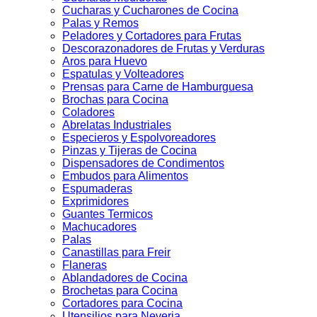
Cucharas y Cucharones de Cocina
Palas y Remos
Peladores y Cortadores para Frutas
Descorazonadores de Frutas y Verduras
Aros para Huevo
Espatulas y Volteadores
Prensas para Carne de Hamburguesa
Brochas para Cocina
Coladores
Abrelatas Industriales
Especieros y Espolvoreadores
Pinzas y Tijeras de Cocina
Dispensadores de Condimentos
Embudos para Alimentos
Espumaderas
Exprimidores
Guantes Termicos
Machucadores
Palas
Canastillas para Freir
Flaneras
Ablandadores de Cocina
Brochetas para Cocina
Cortadores para Cocina
Utensilios para Neveria