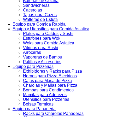
Baterias de Cocina
Sandwicheras
Cacerolas
Tapas para Cazos
Wafleras de Estufa
Equipo para Comida Rapida
Equipo y Utensilios para Comida Asiatica
Platos para Caldos y Sushi
Estufones para Wok
Woks para Comida Asiatica
Vitrinas para Sushi
Arroceras
Vaporeras de Bambu
Palillos y Accesorios
Equipo para Pizzerias
Exhibidores y Racks para Pizza
Hornos para Pizza Electricos
Cajas para Masa de Pizza
Charolas y Mallas para Pizza
Bombas para Condimentos
Mamilas para Aderezos
Utensilios para Pizzerias
Bolsas Termicas
Equipo para Panaderia
Racks para Charolas Panaderas