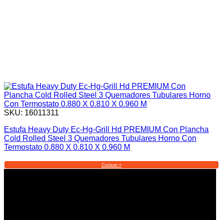
SKU: 16011311
Estufa Heavy Duty Ec-Hg-Grill Hd PREMIUM Con Plancha
Cold Rolled Steel 3 Quemadores Tubulares Horno Con
Termostato 0.880 X 0.810 X 0.960 M
Cotizar +