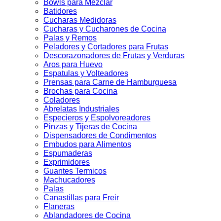
Bowls para Mezclar
Batidores
Cucharas Medidoras
Cucharas y Cucharones de Cocina
Palas y Remos
Peladores y Cortadores para Frutas
Descorazonadores de Frutas y Verduras
Aros para Huevo
Espatulas y Volteadores
Prensas para Carne de Hamburguesa
Brochas para Cocina
Coladores
Abrelatas Industriales
Especieros y Espolvoreadores
Pinzas y Tijeras de Cocina
Dispensadores de Condimentos
Embudos para Alimentos
Espumaderas
Exprimidores
Guantes Termicos
Machucadores
Palas
Canastillas para Freir
Flaneras
Ablandadores de Cocina