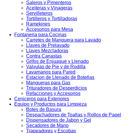
Saleros y Pimenteros
Aceiteras y Vinageras
Servilleteros
Tortilleros y Tortilladoras
Ramekines
Accesorios para Mesa
Fontaneria para Cocinas
Carretes de Manguera para Lavado
Llaves de Prelavado
Llaves Mezcladoras
Contra Canastas
Grifos de Enjuague y Llenado
Valvulas de Pie y de Rodilla
Lavamanos para Pared
Estacion de Llenado de Botellas
Mangueras para Gas
Trituradores de Desperdicios
Refacciones y Accesorios
Ceniceros para Exteriores
Equipo y Productos para Limpieza
Botes de Basura
Despachadores de Toallas y Rollos de Papel
Dispensadores de Jabon y Gel
Secadores de Mano
Trapeadores y Escobas