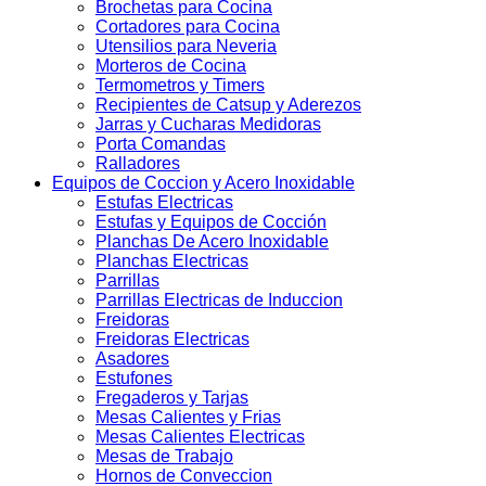
Brochetas para Cocina
Cortadores para Cocina
Utensilios para Neveria
Morteros de Cocina
Termometros y Timers
Recipientes de Catsup y Aderezos
Jarras y Cucharas Medidoras
Porta Comandas
Ralladores
Equipos de Coccion y Acero Inoxidable
Estufas Electricas
Estufas y Equipos de Cocción
Planchas De Acero Inoxidable
Planchas Electricas
Parrillas
Parrillas Electricas de Induccion
Freidoras
Freidoras Electricas
Asadores
Estufones
Fregaderos y Tarjas
Mesas Calientes y Frias
Mesas Calientes Electricas
Mesas de Trabajo
Hornos de Conveccion