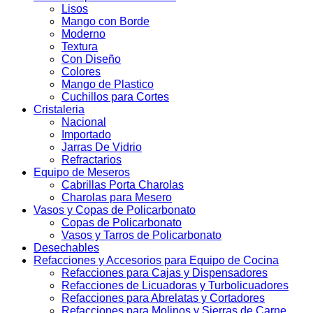
Lisos
Mango con Borde
Moderno
Textura
Con Diseño
Colores
Mango de Plastico
Cuchillos para Cortes
Cristaleria
Nacional
Importado
Jarras De Vidrio
Refractarios
Equipo de Meseros
Cabrillas Porta Charolas
Charolas para Mesero
Vasos y Copas de Policarbonato
Copas de Policarbonato
Vasos y Tarros de Policarbonato
Desechables
Refacciones y Accesorios para Equipo de Cocina
Refacciones para Cajas y Dispensadores
Refacciones de Licuadoras y Turbolicuadores
Refacciones para Abrelatas y Cortadores
Refacciones para Molinos y Sierras de Carne