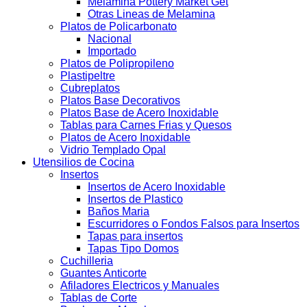
Melamina Pottery Market Get
Otras Lineas de Melamina
Platos de Policarbonato
Nacional
Importado
Platos de Polipropileno
Plastipeltre
Cubreplatos
Platos Base Decorativos
Platos Base de Acero Inoxidable
Tablas para Carnes Frias y Quesos
Platos de Acero Inoxidable
Vidrio Templado Opal
Utensilios de Cocina
Insertos
Insertos de Acero Inoxidable
Insertos de Plastico
Baños Maria
Escurridores o Fondos Falsos para Insertos
Tapas para insertos
Tapas Tipo Domos
Cuchilleria
Guantes Anticorte
Afiladores Electricos y Manuales
Tablas de Corte