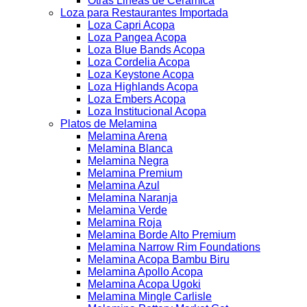
Otras Lineas de Ceramica
Loza para Restaurantes Importada
Loza Capri Acopa
Loza Pangea Acopa
Loza Blue Bands Acopa
Loza Cordelia Acopa
Loza Keystone Acopa
Loza Highlands Acopa
Loza Embers Acopa
Loza Institucional Acopa
Platos de Melamina
Melamina Arena
Melamina Blanca
Melamina Negra
Melamina Premium
Melamina Azul
Melamina Naranja
Melamina Verde
Melamina Roja
Melamina Borde Alto Premium
Melamina Narrow Rim Foundations
Melamina Acopa Bambu Biru
Melamina Apollo Acopa
Melamina Acopa Ugoki
Melamina Mingle Carlisle