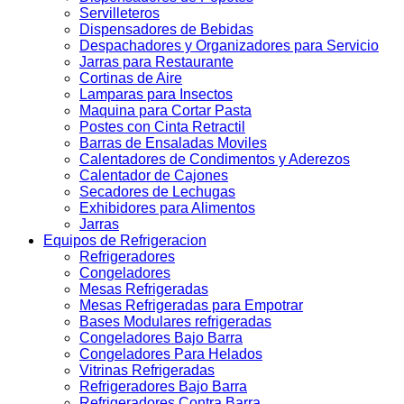
Servilleteros
Dispensadores de Bebidas
Despachadores y Organizadores para Servicio
Jarras para Restaurante
Cortinas de Aire
Lamparas para Insectos
Maquina para Cortar Pasta
Postes con Cinta Retractil
Barras de Ensaladas Moviles
Calentadores de Condimentos y Aderezos
Calentador de Cajones
Secadores de Lechugas
Exhibidores para Alimentos
Jarras
Equipos de Refrigeracion
Refrigeradores
Congeladores
Mesas Refrigeradas
Mesas Refrigeradas para Empotrar
Bases Modulares refrigeradas
Congeladores Bajo Barra
Congeladores Para Helados
Vitrinas Refrigeradas
Refrigeradores Bajo Barra
Refrigeradores Contra Barra