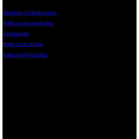
Informacion Legal y Soporte
Terminos y Condiciones
Políticas de reembolso
Facturación
Políticas de Envío
Aviso de Privacidad
Contacto y Redes Sociales
Telefonos de Contacto 33 36153128 y 33 38258014
Whats App de Contacto 33 23851294
Nuestro Show Room:
Av. Vallarta 3233 Int. 10-D
Col. Vallarta Poniente
44110
Guadalajara, Jal.