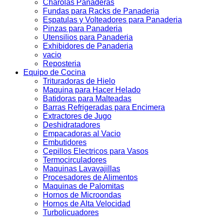
Charolas Panaderas
Fundas para Racks de Panaderia
Espatulas y Volteadores para Panaderia
Pinzas para Panaderia
Utensilios para Panaderia
Exhibidores de Panaderia
vacio
Reposteria
Equipo de Cocina
Trituradoras de Hielo
Maquina para Hacer Helado
Batidoras para Malteadas
Barras Refrigeradas para Encimera
Extractores de Jugo
Deshidratadores
Empacadoras al Vacio
Embutidores
Cepillos Electricos para Vasos
Termocirculadores
Maquinas Lavavajillas
Procesadores de Alimentos
Maquinas de Palomitas
Hornos de Microondas
Hornos de Alta Velocidad
Turbolicuadores