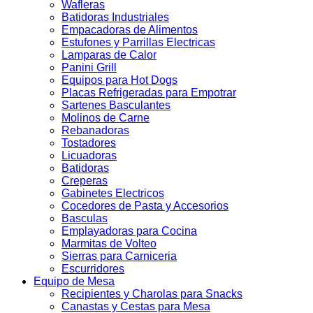
Wafleras
Batidoras Industriales
Empacadoras de Alimentos
Estufones y Parrillas Electricas
Lamparas de Calor
Panini Grill
Equipos para Hot Dogs
Placas Refrigeradas para Empotrar
Sartenes Basculantes
Molinos de Carne
Rebanadoras
Tostadores
Licuadoras
Batidoras
Creperas
Gabinetes Electricos
Cocedores de Pasta y Accesorios
Basculas
Emplayadoras para Cocina
Marmitas de Volteo
Sierras para Carniceria
Escurridores
Equipo de Mesa
Recipientes y Charolas para Snacks
Canastas y Cestas para Mesa