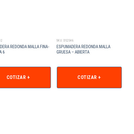
32
SKU: DS2546
DERA REDONDA MALLA FINA-
ESPUMADERA REDONDA MALLA
A 6
GRUESA – ABIERTA
COTIZAR +
COTIZAR +