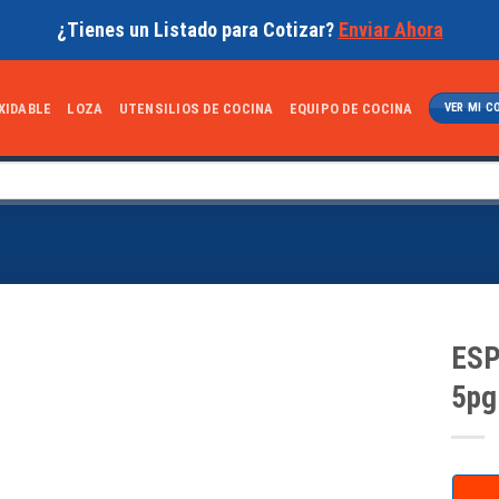
¿Tienes un Listado para Cotizar?
Enviar Ahora
XIDABLE
LOZA
UTENSILIOS DE COCINA
EQUIPO DE COCINA
VER MI C
ESP
5pg