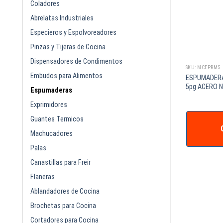
Coladores
Abrelatas Industriales
Especieros y Espolvoreadores
Pinzas y Tijeras de Cocina
Dispensadores de Condimentos
SKU: DS2534
SKU: MCEPRM5
Embudos para Alimentos
ONDA MALLA FINA-
ESPUMADERA REDONDA MALLA FINA-
ESPUMADERA
CERRADA 8
5pg ACERO 
Espumaderas
Exprimidores
Guantes Termicos
IZAR +
COTIZAR +
Machucadores
Palas
Canastillas para Freir
Flaneras
Ablandadores de Cocina
Brochetas para Cocina
Cortadores para Cocina