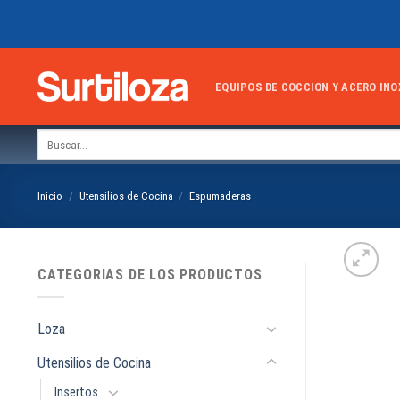
Skip
to
content
EQUIPOS DE COCCION Y ACERO INO
Buscar
por:
Inicio
/
Utensilios de Cocina
/
Espumaderas
CATEGORIAS DE LOS PRODUCTOS
Loza
Utensilios de Cocina
Insertos