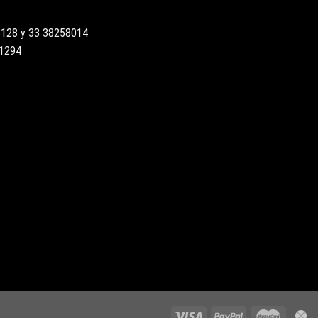
3128 y 33 38258014
51294