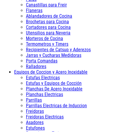
Canastillas para Freir
Flaneras
Ablandadores de Cocina
Brochetas para Cocina
Cortadores para Cocina
Utensilios para Neveria
Morteros de Cocina
Termometros y Timers
Recipientes de Catsup y Aderezos
Jarras y Cucharas Medidoras
Porta Comandas
Ralladores
Equipos de Coccion y Acero Inoxidable
Estufas Electricas
Estufas y Equipos de Cocción
Planchas De Acero Inoxidable
Planchas Electricas
Parrillas
Parrillas Electricas de Induccion
Freidoras
Freidoras Electricas
Asadores
Estufones