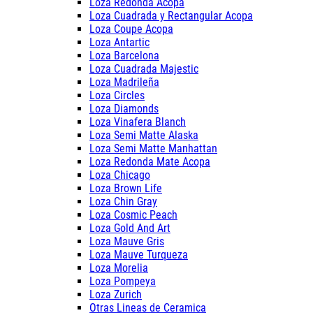
Loza Redonda Acopa
Loza Cuadrada y Rectangular Acopa
Loza Coupe Acopa
Loza Antartic
Loza Barcelona
Loza Cuadrada Majestic
Loza Madrileña
Loza Circles
Loza Diamonds
Loza Vinafera Blanch
Loza Semi Matte Alaska
Loza Semi Matte Manhattan
Loza Redonda Mate Acopa
Loza Chicago
Loza Brown Life
Loza Chin Gray
Loza Cosmic Peach
Loza Gold And Art
Loza Mauve Gris
Loza Mauve Turqueza
Loza Morelia
Loza Pompeya
Loza Zurich
Otras Lineas de Ceramica