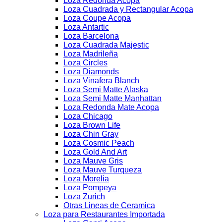
Loza Redonda Acopa
Loza Cuadrada y Rectangular Acopa
Loza Coupe Acopa
Loza Antartic
Loza Barcelona
Loza Cuadrada Majestic
Loza Madrileña
Loza Circles
Loza Diamonds
Loza Vinafera Blanch
Loza Semi Matte Alaska
Loza Semi Matte Manhattan
Loza Redonda Mate Acopa
Loza Chicago
Loza Brown Life
Loza Chin Gray
Loza Cosmic Peach
Loza Gold And Art
Loza Mauve Gris
Loza Mauve Turqueza
Loza Morelia
Loza Pompeya
Loza Zurich
Otras Lineas de Ceramica
Loza para Restaurantes Importada