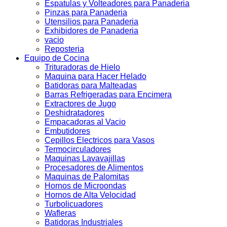
Espatulas y Volteadores para Panaderia
Pinzas para Panaderia
Utensilios para Panaderia
Exhibidores de Panaderia
vacio
Reposteria
Equipo de Cocina
Trituradoras de Hielo
Maquina para Hacer Helado
Batidoras para Malteadas
Barras Refrigeradas para Encimera
Extractores de Jugo
Deshidratadores
Empacadoras al Vacio
Embutidores
Cepillos Electricos para Vasos
Termocirculadores
Maquinas Lavavajillas
Procesadores de Alimentos
Maquinas de Palomitas
Hornos de Microondas
Hornos de Alta Velocidad
Turbolicuadores
Wafleras
Batidoras Industriales