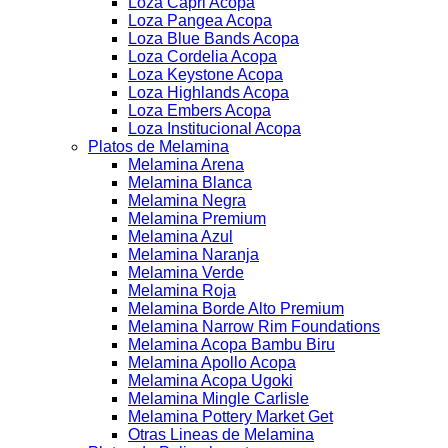
Loza Capri Acopa
Loza Pangea Acopa
Loza Blue Bands Acopa
Loza Cordelia Acopa
Loza Keystone Acopa
Loza Highlands Acopa
Loza Embers Acopa
Loza Institucional Acopa
Platos de Melamina
Melamina Arena
Melamina Blanca
Melamina Negra
Melamina Premium
Melamina Azul
Melamina Naranja
Melamina Verde
Melamina Roja
Melamina Borde Alto Premium
Melamina Narrow Rim Foundations
Melamina Acopa Bambu Biru
Melamina Apollo Acopa
Melamina Acopa Ugoki
Melamina Mingle Carlisle
Melamina Pottery Market Get
Otras Lineas de Melamina