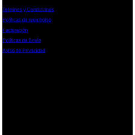
Terminos y Condiciones
Políticas de reembolso
Facturación
Políticas de Envío
Aviso de Privacidad
Contacto y Redes Sociales
Telefonos de Contacto 33 36153128 y 33 38258014
Whats App de Contacto 33 23851294
Nuestro Show Room:
Av. Vallarta 3233 Int. 10-D
Col. Vallarta Poniente
44110
Guadalajara, Jal.