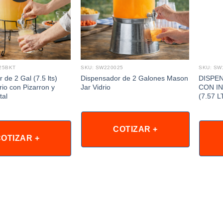
25BKT
SKU: SW220025
SKU: SW
 de 2 Gal (7.5 lts)
Dispensador de 2 Galones Mason
DISPE
rio con Pizarron y
Jar Vidrio
CON I
tal
(7.57 
COTIZAR +
OTIZAR +