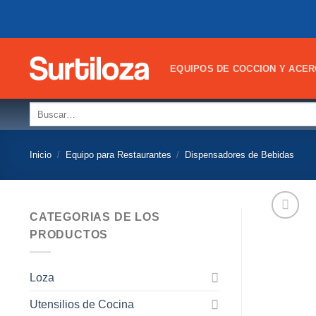
Skip
to
content
EQUIPOS DE COCCION Y ACER
Buscar
por:
Inicio
/
Equipo para Restaurantes
/
Dispensadores de Bebidas
CATEGORIAS DE LOS
PRODUCTOS
Loza
Utensilios de Cocina