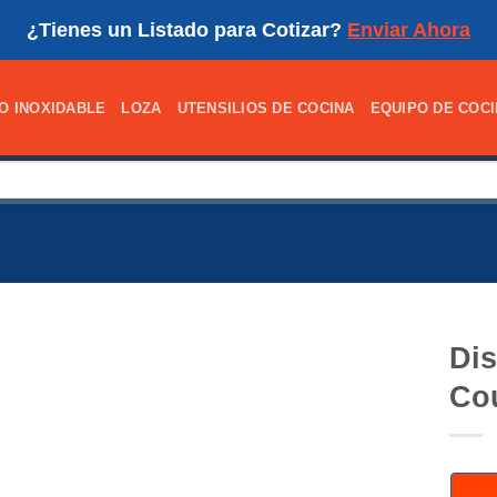
¿Tienes un Listado para Cotizar?
Enviar Ahora
O INOXIDABLE
LOZA
UTENSILIOS DE COCINA
EQUIPO DE COC
Dis
Cou