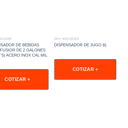
1010INF
SKU: MCEQDJ08
SKU
NSADOR DE BEBIDAS
Dis
DISPENSADOR DE JUGO 8L
NFUSIOR DE 2 GALONES
Acr
LTS) ACERO INOX CAL MIL
Hie
pg
COTIZAR +
COTIZAR +