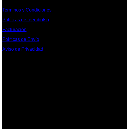
Terminos y Condiciones
Políticas de reembolso
Facturación
Políticas de Envío
Aviso de Privacidad
Contacto y Redes Sociales
Telefonos de Contacto 33 36153128 y 33 38258014
Whats App de Contacto 33 23851294
Nuestro Show Room:
Av. Vallarta 3233 Int. 10-D
Col. Vallarta Poniente
44110
Guadalajara, Jal.