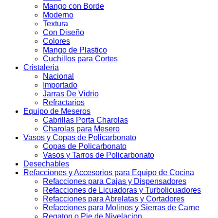
Mango con Borde
Moderno
Textura
Con Diseño
Colores
Mango de Plastico
Cuchillos para Cortes
Cristaleria
Nacional
Importado
Jarras De Vidrio
Refractarios
Equipo de Meseros
Cabrillas Porta Charolas
Charolas para Mesero
Vasos y Copas de Policarbonato
Copas de Policarbonato
Vasos y Tarros de Policarbonato
Desechables
Refacciones y Accesorios para Equipo de Cocina
Refacciones para Cajas y Dispensadores
Refacciones de Licuadoras y Turbolicuadores
Refacciones para Abrelatas y Cortadores
Refacciones para Molinos y Sierras de Carne
Regaton o Pie de Nivelacion