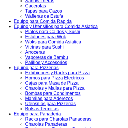
Sandwicheras
Cacerolas
Tapas para Cazos
Wafleras de Estufa
Equipo para Comida Rapida
Equipo y Utensilios para Comida Asiatica
Platos para Caldos y Sushi
Estufones para Wok
Woks para Comida Asiatica
Vitrinas para Sushi
Arroceras
Vaporeras de Bambu
Palillos y Accesorios
Equipo para Pizzerias
Exhibidores y Racks para Pizza
Hornos para Pizza Electricos
Cajas para Masa de Pizza
Charolas y Mallas para Pizza
Bombas para Condimentos
Mamilas para Aderezos
Utensilios para Pizzerias
Bolsas Termicas
Equipo para Panaderia
Racks para Charolas Panaderas
Charolas Panaderas