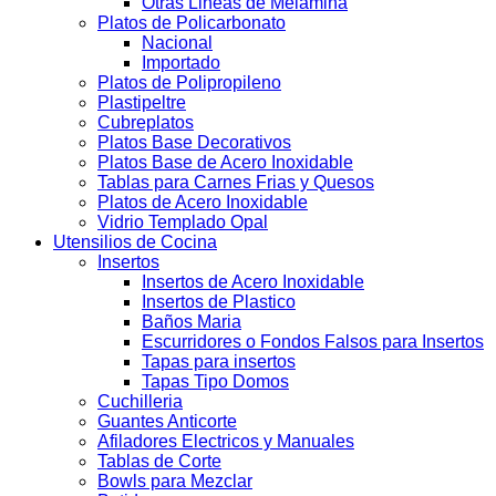
Otras Lineas de Melamina
Platos de Policarbonato
Nacional
Importado
Platos de Polipropileno
Plastipeltre
Cubreplatos
Platos Base Decorativos
Platos Base de Acero Inoxidable
Tablas para Carnes Frias y Quesos
Platos de Acero Inoxidable
Vidrio Templado Opal
Utensilios de Cocina
Insertos
Insertos de Acero Inoxidable
Insertos de Plastico
Baños Maria
Escurridores o Fondos Falsos para Insertos
Tapas para insertos
Tapas Tipo Domos
Cuchilleria
Guantes Anticorte
Afiladores Electricos y Manuales
Tablas de Corte
Bowls para Mezclar