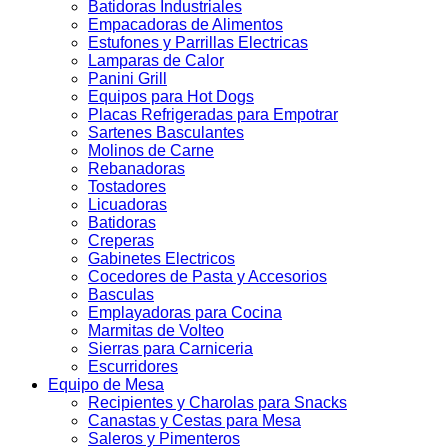
Batidoras Industriales
Empacadoras de Alimentos
Estufones y Parrillas Electricas
Lamparas de Calor
Panini Grill
Equipos para Hot Dogs
Placas Refrigeradas para Empotrar
Sartenes Basculantes
Molinos de Carne
Rebanadoras
Tostadores
Licuadoras
Batidoras
Creperas
Gabinetes Electricos
Cocedores de Pasta y Accesorios
Basculas
Emplayadoras para Cocina
Marmitas de Volteo
Sierras para Carniceria
Escurridores
Equipo de Mesa
Recipientes y Charolas para Snacks
Canastas y Cestas para Mesa
Saleros y Pimenteros