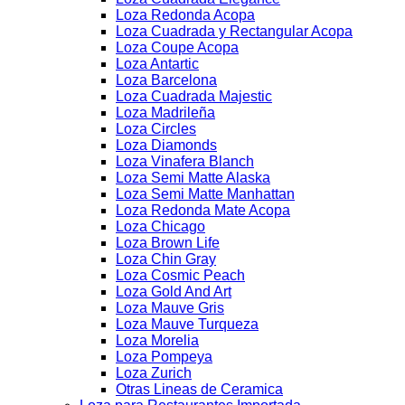
Loza Redonda Acopa
Loza Cuadrada y Rectangular Acopa
Loza Coupe Acopa
Loza Antartic
Loza Barcelona
Loza Cuadrada Majestic
Loza Madrileña
Loza Circles
Loza Diamonds
Loza Vinafera Blanch
Loza Semi Matte Alaska
Loza Semi Matte Manhattan
Loza Redonda Mate Acopa
Loza Chicago
Loza Brown Life
Loza Chin Gray
Loza Cosmic Peach
Loza Gold And Art
Loza Mauve Gris
Loza Mauve Turqueza
Loza Morelia
Loza Pompeya
Loza Zurich
Otras Lineas de Ceramica