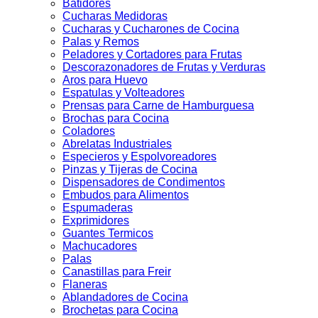
Batidores
Cucharas Medidoras
Cucharas y Cucharones de Cocina
Palas y Remos
Peladores y Cortadores para Frutas
Descorazonadores de Frutas y Verduras
Aros para Huevo
Espatulas y Volteadores
Prensas para Carne de Hamburguesa
Brochas para Cocina
Coladores
Abrelatas Industriales
Especieros y Espolvoreadores
Pinzas y Tijeras de Cocina
Dispensadores de Condimentos
Embudos para Alimentos
Espumaderas
Exprimidores
Guantes Termicos
Machucadores
Palas
Canastillas para Freir
Flaneras
Ablandadores de Cocina
Brochetas para Cocina