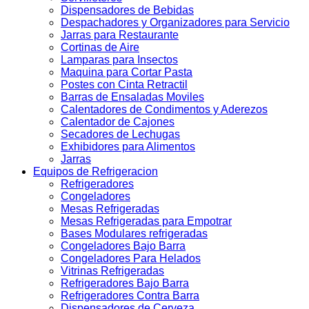
Dispensadores de Bebidas
Despachadores y Organizadores para Servicio
Jarras para Restaurante
Cortinas de Aire
Lamparas para Insectos
Maquina para Cortar Pasta
Postes con Cinta Retractil
Barras de Ensaladas Moviles
Calentadores de Condimentos y Aderezos
Calentador de Cajones
Secadores de Lechugas
Exhibidores para Alimentos
Jarras
Equipos de Refrigeracion
Refrigeradores
Congeladores
Mesas Refrigeradas
Mesas Refrigeradas para Empotrar
Bases Modulares refrigeradas
Congeladores Bajo Barra
Congeladores Para Helados
Vitrinas Refrigeradas
Refrigeradores Bajo Barra
Refrigeradores Contra Barra
Dispensadores de Cerveza