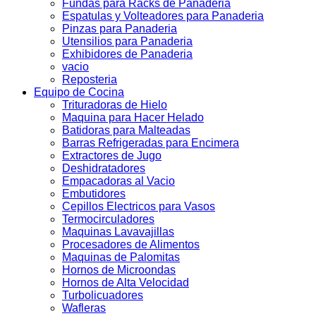
Fundas para Racks de Panaderia
Espatulas y Volteadores para Panaderia
Pinzas para Panaderia
Utensilios para Panaderia
Exhibidores de Panaderia
vacio
Reposteria
Equipo de Cocina
Trituradoras de Hielo
Maquina para Hacer Helado
Batidoras para Malteadas
Barras Refrigeradas para Encimera
Extractores de Jugo
Deshidratadores
Empacadoras al Vacio
Embutidores
Cepillos Electricos para Vasos
Termocirculadores
Maquinas Lavavajillas
Procesadores de Alimentos
Maquinas de Palomitas
Hornos de Microondas
Hornos de Alta Velocidad
Turbolicuadores
Wafleras