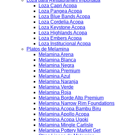
Loza para Restaurantes Importada
Loza Capri Acopa
Loza Pangea Acopa
Loza Blue Bands Acopa
Loza Cordelia Acopa
Loza Keystone Acopa
Loza Highlands Acopa
Loza Embers Acopa
Loza Institucional Acopa
Platos de Melamina
Melamina Arena
Melamina Blanca
Melamina Negra
Melamina Premium
Melamina Azul
Melamina Naranja
Melamina Verde
Melamina Roja
Melamina Borde Alto Premium
Melamina Narrow Rim Foundations
Melamina Acopa Bambu Biru
Melamina Apollo Acopa
Melamina Acopa Ugoki
Melamina Mingle Carlisle
Melamina Pottery Market Get