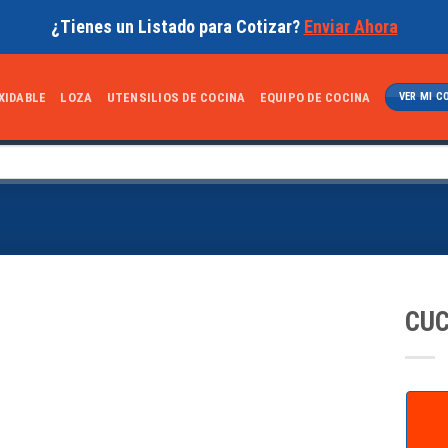
¿Tienes un Listado para Cotizar?
Enviar Ahora
XIDABLE
LOZA
UTENSILIOS DE COCINA
EQUIPO DE COCINA
VER MI C
CUC