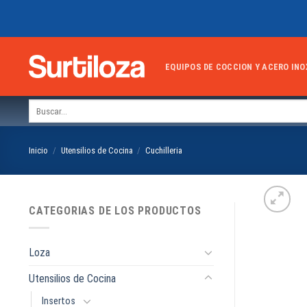
Skip
to
content
EQUIPOS DE COCCION Y ACERO INO
Buscar
por:
Inicio
/
Utensilios de Cocina
/
Cuchilleria
CATEGORIAS DE LOS PRODUCTOS
Loza
Utensilios de Cocina
Insertos