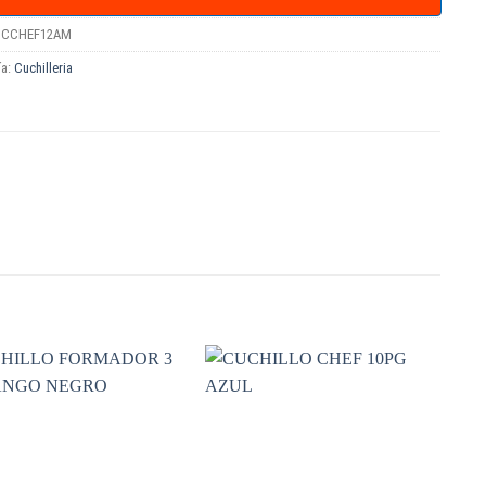
CCHEF12AM
ía:
Cuchilleria