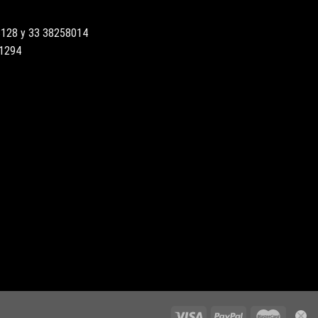
3128 y 33 38258014
51294