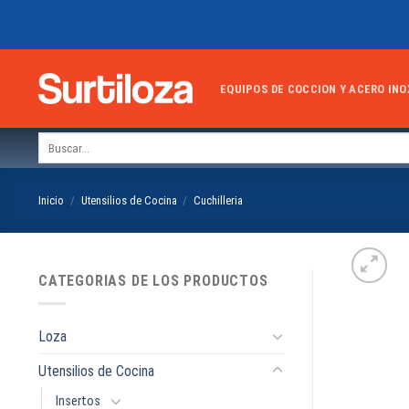
Skip
to
content
EQUIPOS DE COCCION Y ACERO INO
Buscar
por:
Inicio
/
Utensilios de Cocina
/
Cuchilleria
CATEGORIAS DE LOS PRODUCTOS
Loza
Utensilios de Cocina
Insertos