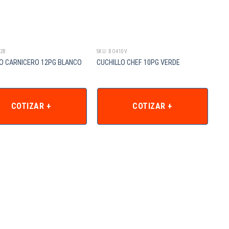
12B
SKU: BO410V
SKU:
LO CARNICERO 12PG BLANCO
CUCHILLO CHEF 10PG VERDE
CUC
COTIZAR +
COTIZAR +