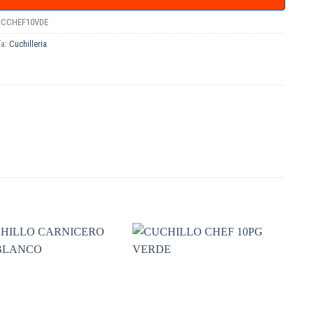
CCHEF10VDE
ía:
Cuchilleria