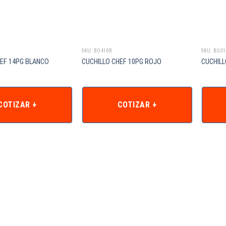
SKU: BO410R
SKU: BO3
HEF 14PG BLANCO
CUCHILLO CHEF 10PG ROJO
CUCHIL
COTIZAR +
COTIZAR +