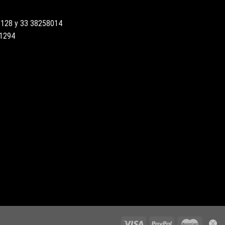
3128 y 33 38258014
51294